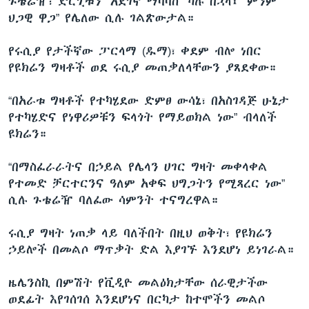
ጉቴሬዥ፣ ድርጊቱን “አደገኛ ማባባስ” ካሉ በኋላ፤ “ምንም
ህጋዊ ዋጋ” የሌለው ሲሉ ገልጽውታል።
የሩሲያ የታችኛው ፓርላማ (ዱማ)፣ ቀደም ብሎ ነበር
የዩክሬን ግዛቶች ወደ ሩሲያ መጠቃለላቸውን ያጸደቀው።
“በአራቱ ግዛቶች የተካሄደው ድምፀ ውሳኔ፣ በአስገዳጅ ሁኔታ
የተካሄድና የነዋሪዎቹን ፍላጎት የማይወክል ነው” ብላለች
ዩክሬን።
“በማስፈራራትና በኃይል የሌላን ሀገር ግዛት መቀላቀል
የተመድ ቻርተርንና ዓለም አቀፍ ህግጋትን የሚጻረር ነው”
ሲሉ ጉቴሬዥ ባለፈው ሳምንት ተናግረዋል።
ሩሲያ ግዛት ነጠቃ ላይ ባለችበት በዚህ ወቅት፣ የዩክሬን
ኃይሎች በመልሶ ማጥቃት ድል እያገኙ እንደሆነ ይነገራል።
ዜሌንስኪ በምሽት የቪዲዮ መልዕክታቸው ሰራዊታችው
ወደፊት እየገሰገሰ እንደሆነና በርካታ ከተሞችን መልሶ