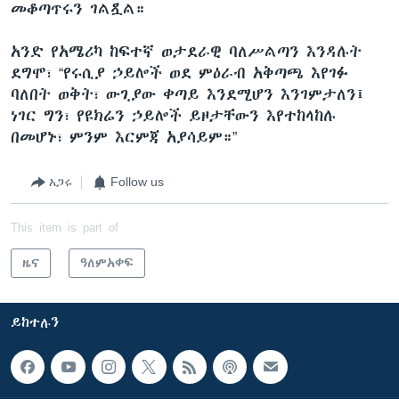
መቆጣጥሩን ገልጿል።
አንድ የአሜሪካ ከፍተኛ ወታደራዊ ባለሥልጣን እንዳሉት
ደግሞ፣ “የሩሲያ ኃይሎች ወደ ምዕራብ አቅጣጫ እየገፉ
ባለበት ወቅት፣ ውጊያው ቀጣይ እንደሚሆን እንገምታለን፤
ነገር ግን፣ የዩክሬን ኃይሎች ይዞታቸውን እየተከላከሉ
በመሆኑ፣ ምንም እርምጃ አያሳይም።”
አጋሩ
Follow us
This item is part of
ዜና
ዓለምአቀፍ
ይከተሉን