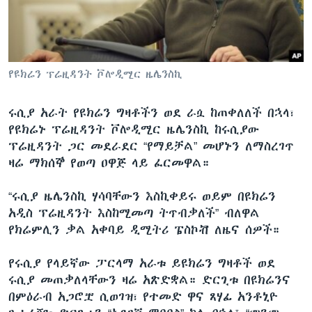
ቋንቋዎች
የዩክሬን ፕሬዚዳንት ቮሎዲሚር ዜሌንስኪ
ሩሲያ አራት የዩክሬን ግዛቶችን ወደ ራሷ ከጠቀለለች በኋላ፣
የዩክሬኑ ፕሬዚዳንት ቮሎዲሚር ዜሌንስኪ ከሩሲያው
ፕሬዚዳንት ጋር መደራደር “የማይቻል” መሆኑን ለማስረገጥ
ዛሬ ማክሰኞ የወጣ ዐዋጅ ላይ ፈርመዋል።
“ሩሲያ ዜሌንስኪ ሃሳባቸውን እስኪቀይሩ ወይም በዩክሬን
አዲስ ፕሬዚዳንት እስከሚመጣ ትጥብቃለች” ብለዋል
የክሬምሊን ቃል አቀባይ ዲሚትሪ ፔስኮቭ ለዜና ሰዎች።
የሩሲያ የላይኛው ፓርላማ አራቱ ይዩክሬን ግዛቶች ወደ
ሩሲያ መጠቃለላቸውን ዛሬ አጽድቋል። ድርጊቱ በዩክሬንና
በምዕራብ አጋሮቿ ሲወገዝ፣ የተመድ ዋና ጸሃፊ አንቶኒዮ