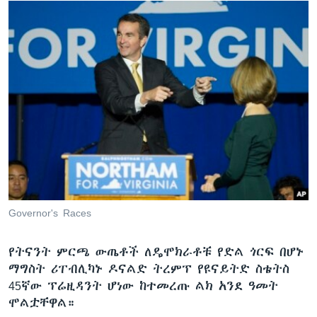
Governor's Races
የትናንት ምርጫ ውጤቶች ለዴሞክራቶቹ የድል ጎርፍ በሆኑ
ማግስት ሪፐብሊካኑ ዶናልድ ትረምፕ የዩናይትድ ስቴትስ
45ኛው ፕሬዚዳንት ሆነው ከተመረጡ ልክ አንደ ዓመት
ሞልቷቸዋል።