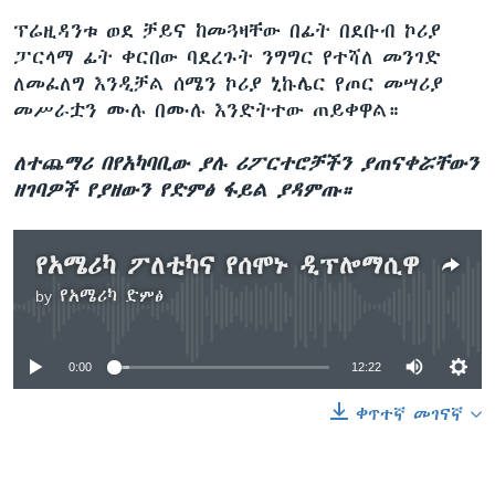
ፕሬዚዳንቱ ወደ ቻይና ከመጓዛቸው በፊት በደቡብ ኮሪያ
ፓርላማ ፊት ቀርበው ባደረጉት ንግግር የተሻለ መንገድ
ለመፈለግ እንዲቻል ሰሜን ኮሪያ ኒኩሌር የጦር መሣሪያ
መሥራቷን ሙሉ በሙሉ እንድትተው ጠይቀዋል።
ለተጨማሪ በየአካባቢው ያሉ ሪፖርተሮቻችን ያጠናቀሯቸውን
ዘገባዎች የያዘውን የድምፅ ፋይል ያዳምጡ።
የአሜሪካ ፖለቲካና የሰሞኑ ዲፕሎማሲዋ
by
የአሜሪካ ድምፅ
No media source currently available
0:00
12:22
ቀጥተኛ መገናኛ