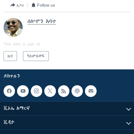
አጋሩ
Follow us
ሰሎሞን አባተ
This item is part of
ዜና
ዓለምአቀፍ
ይከተሉን
ቪኦኤ አማርኛ
ቪዲዮ