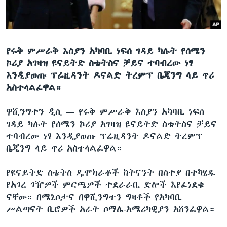
ቋንቋዎች
የሩቅ ምሥራቅ እስያን አካባቢ ነፍሰ ገዳይ ካሉት የሰሜን
ኮሪያ አገዛዝ ዩናይትድ ስቴትስና ቻይና ተባብረው ነፃ
እንዲያወጡ ፕሬዚዳንት ዶናልድ ትረምፕ ቤጂንግ ላይ ጥሪ
አስተላልፈዋል።
ዋሺንግተን ዲሲ —
የሩቅ ምሥራቅ እስያን አካባቢ ነፍሰ
ገዳይ ካሉት የሰሜን ኮሪያ አገዛዝ ዩናይትድ ስቴትስና ቻይና
ተባብረው ነፃ እንዲያወጡ ፕሬዚዳንት ዶናልድ ትረምፕ
ቤጂንግ ላይ ጥሪ አስተላልፈዋል።
የዩናይትድ ስቴትስ ዴሞክራቶች ከትናንት በስተያ በተካሄዱ
የአገረ ገዥዎች ምርጫዎች ተደራራቢ ድሎች እየፈነደቁ
ናቸው። በሜኔሶታና በዋሺንግተን ግዛቶች የአካባቢ
ሥልጣናት ቢሮዎች አራት ሶማሌ-አሜሪካዊያን አሸንፈዋል።