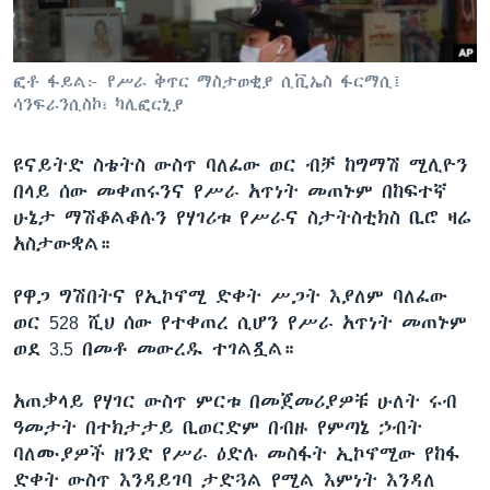
ቋንቋዎች
ፎቶ ፋይል፦ የሥራ ቅጥር ማስታወቂያ ሲቪኤስ ፋርማሲ፤
ሳንፍራንሲስኮ፣ ካሊፎርኒያ
ዩናይትድ ስቴትስ ውስጥ ባለፈው ወር ብቻ ከግማሽ ሚሊዮን
በላይ ሰው መቀጠሩንና የሥራ አጥነት መጠኑም በከፍተኛ
ሁኔታ ማሽቆልቆሉን የሃገሪቱ የሥራና ስታትስቲክስ ቢሮ ዛሬ
አስታውቋል።
የዋጋ ግሽበትና የኢኮኖሚ ድቀት ሥጋት እያለም ባለፈው
ወር 528 ሺህ ሰው የተቀጠረ ሲሆን የሥራ አጥነት መጠኑም
ወደ 3.5 በመቶ መውረዱ ተገልጿል።
አጠቃላይ የሃገር ውስጥ ምርቱ በመጀመሪያዎቹ ሁለት ሩብ
ዓመታት በተክታታይ ቢወርድም በብዙ የምጣኔ ኃብት
ባለሙያዎች ዘንድ የሥራ ዕድሉ መስፋት ኢኮኖሚው የከፋ
ድቀት ውስጥ እንዳይገባ ታድጓል የሚል እምነት እንዳለ