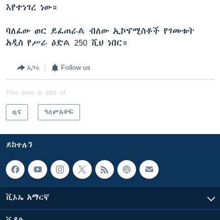
እየተነገረ ነው።
ባለፈው ወር ይፈጠራል ብለው ኢኮኖሚስቶች የገመቱት
አዲስ የሥራ ዕድል 250 ሺህ ነበር።
አጋሩ
Follow us
This item is part of
ዜና
ዓለምአቀፍ
ይከተሉን
ቪኦኤ አማርኛ