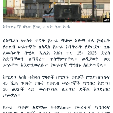
ቋንቋዎች
ኮንቴይነሮች በኒው ጀርሲ ፖርት፣ ኒው ዮርክ
በአሜሪካ ለሦስት ቀናት የሥራ ማቆም አድማ ላይ የነበሩት
የወደብ ሠራተኞች ለአዲስ የሥራ ኮንትራት የድርድር ጊዜ
ለመስጠት በሚል እ.አ.አ እስከ ጥር 15፣ 2025 ድረስ
አድማቸውን ለማቋረጥ ተስማምተዋል። ወዲያውኑ ወደ
ሥራቸው እንደሚመለሱም የሠራተኛ ማኅበሩ አስታውቋል።
ከሜይን እስከ ቴክሳስ ግዛቶች በሚገኙ ወደቦች የሚያገለግሉና
45 ሺሕ ዓባላት ያሉት የወደብ ሠራተኞች ማኅበር አድማ፣
36 ወደቦች ላይ መስተጓጎል ሊፈጥር ይችል እንደነበር
ታውቋል።
የሥራ ማቆም አድማው የተቋረጠው የሠራተኛ ማኅበሩና