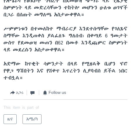
የአሜሪካ የወደቦች ኅብረት በደመወዝ ጭማሪ ላይ ጊዜያዊ
ስምምነት ላይ መድረሳቸውን ተከትሎ መሆኑን ሁለቱ ወገኖች
በጋራ በሰጡት መግለጫ አስታውቀዋል።
ሥምምነቱን በተመለከተ ማብራርያ እንደተሰጣቸው የገለጹና
ስማቸው እንዲጠቀስ ያልፈለጉ ግለሰብ፣ በቀጣይ 6 ዓመታት
ውስጥ የደመወዝ መጠን በ62 በመቶ እንዲጨምር ስምምነት
ላይ መደረሱን አስታውቀዋል።
አድማው ከጥቂት ሳምንታት በላይ የሚዘልቅ ቢሆን ኖሮ
የዋጋ ግሽበትን እና የሸቀጥ እጥረትን ሊያባብስ ይችል ነበር
ተብሏል።
አጋሩ
Follow us
This item is part of
ዜና
አሜሪካ