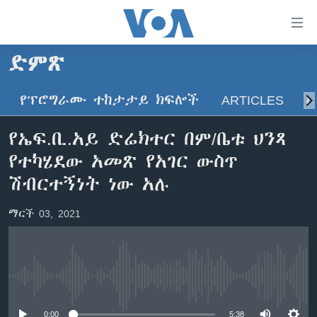
በቀላሉ
የመሥሪያ
ማገናኛዎች
ድምጽ
ዜና
ወደ
ዋናው
የፕሮግራሙ ተከታታይ ክፍሎች
ARTICLES
ስ
ኑሮ በጤንነት
ኢትዮጵያ
ይዘት
ጋቢና ቪኦኤ
እለፍ
አፍሪካ
የኤፍ.ቢ.አይ ድሬክተር በም/ቤቱ ህንጻ
ወደ
ከምሽቱ ሦስት ሰዓት የአማርኛ ዜና
ዓለምአቀፍ
የተካሄደው አመጽ የአገር ውስጥ
ዋናው
ቪዲዮ
ይዘት
አሜሪካ
ሽብርተኝነት ነው አሉ
እለፍ
የፎቶ መድብሎች
መካከለኛው ምሥራቅ
ወደ
ማርች 03, 2021
ክምችት
ዋናው
ይዘት
እለፍ
Learning English
No media source currently available
ይከተሉን
0:00
5:38