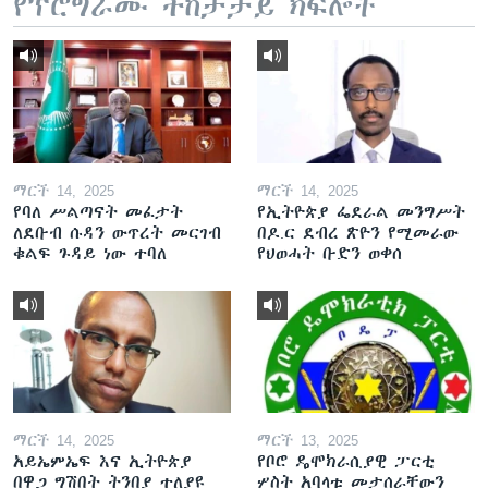
የፕሮግራሙ ተከታታይ ክፍሎች
ማርች 14, 2025
ማርች 14, 2025
የባለ ሥልጣናት መፈታት
የኢትዮጵያ ፌደራል መንግሥት
ለደቡብ ሱዳን ውጥረት መርገብ
በዶ.ር ደብረ ጽዮን የሚመራው
ቁልፍ ጉዳይ ነው ተባለ
የህወሓት ቡድን ወቀሰ
ማርች 14, 2025
ማርች 13, 2025
አይኤምኤፍ እና ኢትዮጵያ
የቦሮ ዴሞክራሲያዊ ፓርቲ
በዋጋ ግሽበት ትንበያ ተለያዩ
ሦስት አባላቱ መታሰራቸውን