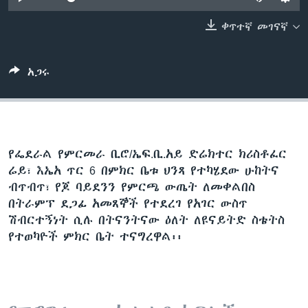
ቀጥተኛ መገናኛ
ቋንቋዎች
አጋሩ
የፌደራል የምርመራ ቢሮ/ኤፍ.ቢ.አይ ድሬክተር ክሪስቶፈር
ሬይ፣ እኤአ ጥር 6 በምክር ቤቱ ህንጻ የተካሄደው ሁከትና
ብጥብጥ፣ የጆ ባይደንን የምርጫ ውጤት ለመቀልበስ
በትራምፕ ደጋፊ አመጸኞች የተደረገ የአገር ውስጥ
ሽብርተኝነት ሲሉ በትናንትናው ዕለት ለዩናይትድ ስቴትስ
የተወካዮች ምክር ቤት ተናግረዋል፡፡