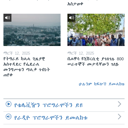
አስታወቀ
ማርች 12, 2025
ማርች 12, 2025
የትግራይ ክልል ጊዜያዊ
በሐዋሳ ዩኒቨርሲቲ ያገለገሉ 800
አስተዳደር የፌደራል
ሠራተኞች መታዳቸውን ገለጹ
መንግሥቱን ጣልቃ ገብነት
ጠየቀ
ሁሉንም ክፍሎች ይመልከቱ
የቴሌቪዥን ፕሮግራሞችን ይዩ
የራዲዮ ፕሮግራሞችን ይመልከቱ