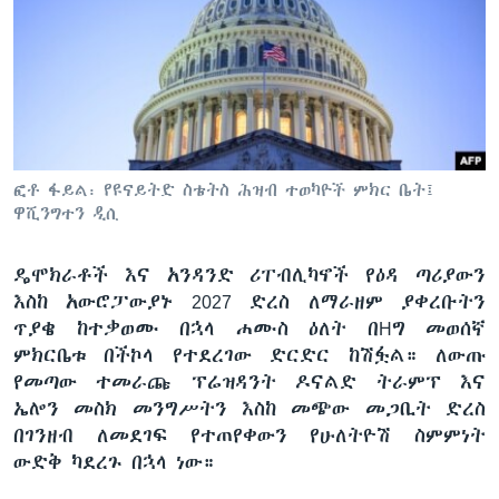
ቋንቋዎች
ፎቶ ፋይል፡ የዩናይትድ ስቴትስ ሕዝብ ተወካዮች ምክር ቤት፤
ዋሺንግተን ዲሲ
ዴሞክራቶች እና አንዳንድ ሪፐብሊካኖች የዕዳ ጣሪያውን
እስከ አውሮፓውያኑ 2027 ድረስ ለማራዘም ያቀረቡትን
ጥያቄ ከተቃወሙ በኋላ ሐሙስ ዕለት በHግ መወሰኛ
ምክርቤቱ በችኮላ የተደረገው ድርድር ከሽፏል። ለውጡ
የመጣው ተመራጩ ፕሬዝዳንት ዶናልድ ትራምፕ እና
ኤሎን መስክ መንግሥትን እስከ መጭው መጋቢት ድረስ
በገንዘብ ለመደገፍ የተጠየቀውን የሁለትዮሽ ስምምነት
ውድቅ ካደረጉ በኋላ ነው።