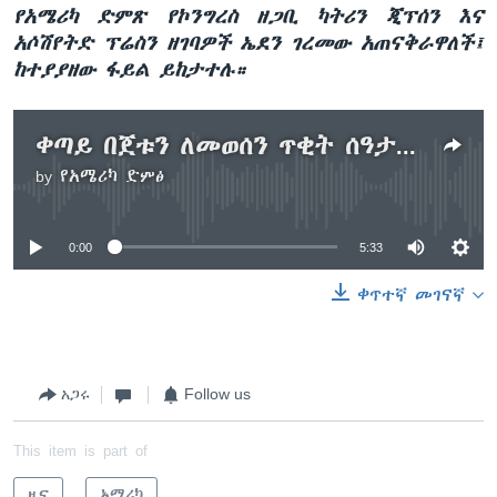
የአሜሪካ ድምጽ የኮንግረስ ዘጋቢ ካትሪን ጂፕሰን እና
አሶሽየትድ ፕሬስን ዘገባዎች ኤደን ገረመው አጠናቅራዋለች፤
ከተያያዘው ፋይል ይከታተሉ።
ቀጣይ በጀቱን ለመወሰን ጥቂት ሰዓታት የቀሩት የዩናይትድ ስቴትስ የሕግ መወሰኛ ምክርቤት አጣብቂኝ ውስጥ ገብቷል
by
የአሜሪካ ድምፅ
No media source currently available
0:00
5:33
ቀጥተኛ መገናኛ
አጋሩ
Follow us
This item is part of
ዜና
አሜሪካ