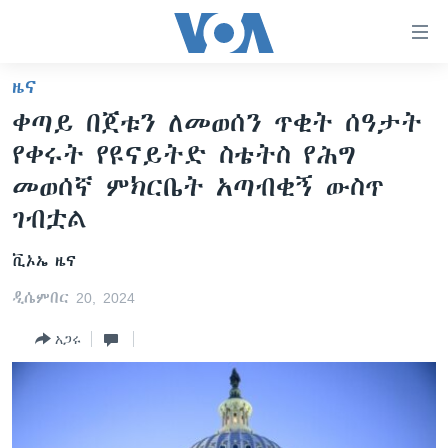
በቀላሉ
የመሥሪያ
ማገናኛዎች
ዜና
ዜና
ወደ
ቀጣይ በጀቱን ለመወሰን ጥቂት ሰዓታት
ዋናው
ኑሮ በጤንነት
ኢትዮጵያ
የቀሩት የዩናይትድ ስቴትስ የሕግ
ይዘት
ጋቢና ቪኦኤ
እለፍ
አፍሪካ
መወሰኛ ምክርቤት አጣብቂኝ ውስጥ
ወደ
ከምሽቱ ሦስት ሰዓት የአማርኛ ዜና
ገብቷል
ዓለምአቀፍ
ዋናው
ቪዲዮ
ይዘት
አሜሪካ
ቪኦኤ ዜና
እለፍ
የፎቶ መድብሎች
መካከለኛው ምሥራቅ
ወደ
ዲሴምበር 20, 2024
ክምችት
ዋናው
አጋሩ
ይዘት
እለፍ
Learning English
ይከተሉን