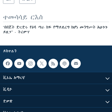
ተመሳሳይ ርእስ
“በበጀት ድርድሩ የዕዳ ጣራ ከፍ የማይደረግ ከሆነ መንግሥት አሁኑኑ
ይዘጋ’” - ትረምፕ
ይከተሉን
ቪኦኤ አማርኛ
ቪዲዮ
ድምጽ