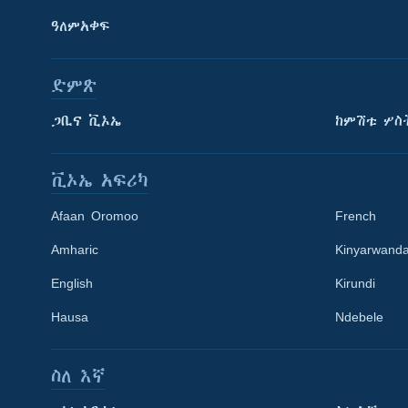
ዓለምአቀፍ
ድምጽ
ጋቢና ቪኦኤ
ከምሽቱ ሦስ
ቪኦኤ አፍሪካ
Afaan Oromoo
French
Amharic
Kinyarwand
English
Kirundi
Learning English
Hausa
Ndebele
ይከተሉን
ስለ እኛ