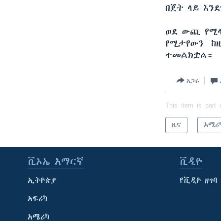
በጀት ላይ እን
ወደ ውጪ የሚላ
የሚታየውን ከ
ተመልክቷል።
አጋሩ
This item is part 
ዜና
አሜሪ
ቪኦኤ አማርኛ
ቪዲዮ
ኢትዮጵያ
የቪዲዮ ዘገባ
አፍሪካ
አሜሪካ