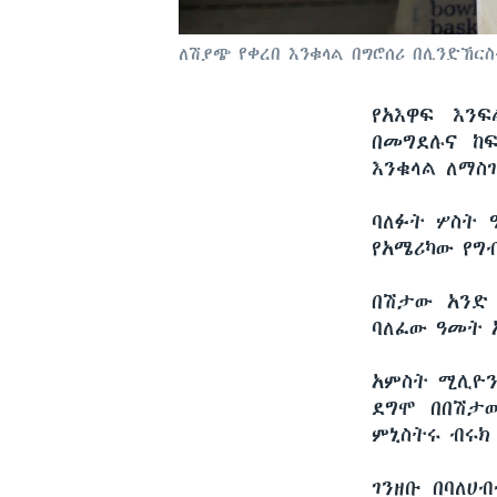
ለሽያጭ የቀረበ እንቁላል በግሮሰሪ በሊንድኸርስት
የአእዋፍ እን
በመግደሉና ከ
እንቁላል ለማስ
ባለፉት ሦስት 
የአሜሪካው የግ
በሽታው አንድ
ባለፈው ዓመት 
አምስት ሚሊዮን
ደግሞ በበሽታ
ምኒስትሩ ብሩክ
ገንዘቡ በባለሀ