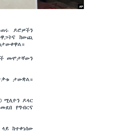
ቆጠሩ ዶሮዎችን
መዋጋትና ከውጪ
አስታውቀዋል።
ሮዎች መሞታቸውን
ጥቃቱ ታውቋል።
0 ሚሊዮን ዶላር
መደበ የግብርና
 ላይ ከተቀነስው