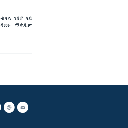
ቁላል ገበያ ላይ
ተዳደሩ ማቀዱም