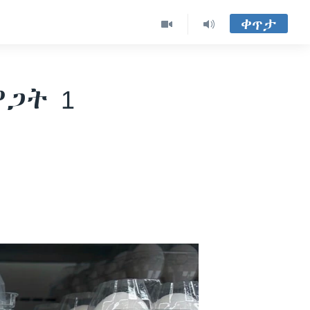
ቀጥታ
ዋጋት 1