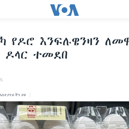
ካ የዶሮ እንፍሉዌንዛን ለመ
 ዶላር ተመደበ
25
አስተያየቶችን ይዩ