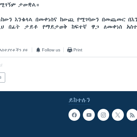
ደሚገኝም ታውቋል።
ከውን እንቁላል በመቀነስና ከውጪ የሚገባውን በመጨመር በእን
ዚህ በፊት ታይቶ የማይታወቅ ከፍተኛ ዋጋ ለመቀነስ አስ
አስተያየቶችን ይዩ
Follow us
Print
of
ካ
ይከተሉን