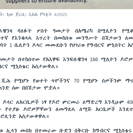
፣ ኒው ጀርሲ፣ እአአ የካቲት 4/2025
ፍልዌንዛ ባለፉት ሦስት ዓመታት በአሜሪካ በሚሊዮን የሚ
ፍተኛ የእንቁላል እጥረት በመከሰቱ መንግሥት በሽታውን ለ
ገባት 1 ቢሊዮን ዶላር መመደቡን የሀገሪቱ የግብርና ምኒስትር 
ዓመታት በተከሰተው የአእዋፍ እንፍሉዌንዛ 166 ሚሊዮን ዶ
ብርና ሚኒስቴር አስታውቋል።
 ሺሕ የሚሆኑ የወተት ላሞችንና 70 የሚሆኑ ሰዎችንም ማ
አንድ ሰው በበሽታው ሞቷል።
 ዶላር ለአርቢዎች ነፃ የዶሮ ምርመራ ለማድረግ እንዲሁም 40
ው የተያዙ ዶሮዎቻቸውን ለመግደል ለሚሹ አርቢዎች እንደተ
 ሮሊንድ አስታውቀዋል።
ብቱ ኢላን መስክ በተመራው ቡድን በቅርቡ ከግብርና ሚኒስቴሩ