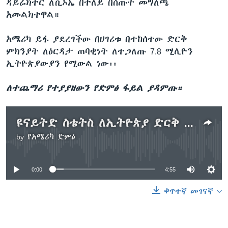
ዳይሬክተር ለቪኦኤ በተለይ በሰጡት መግለጫ
አመልክተዋል።
አሜሪካ ይፋ ያደረገችው በሀገሪቱ በተከሰተው ድርቅ
ምክንያት ለዕርዳታ ጠባቂነት ለተጋለጡ 7.8 ሚሊዮን
ኢትዮጵያውያን የሚውል ነው፡፡
ለተጨማሪ የተያያዘውን የድምፅ ፋይል ያዳምጡ።
ዩናይትድ ስቴትስ ለኢትዮጵያ ድርቅ የ137 ሚሊዮን ዶላር ሰብዓዊ ዕርዳታ ይፋ አደረገች
by
የአሜሪካ ድምፅ
No media source currently available
0:00
4:55
ቀጥተኛ መገናኛ