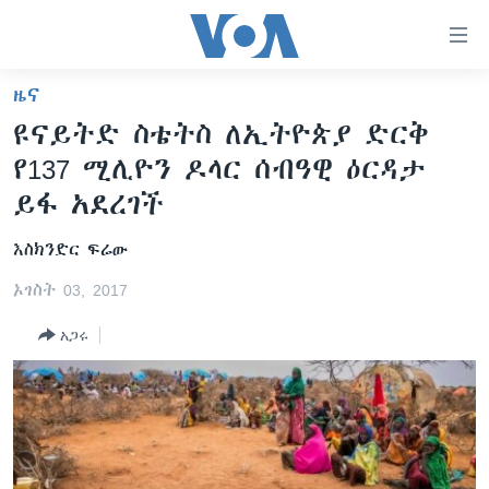
በቀላሉ
የመሥሪያ
ማገናኛዎች
ዜና
ዜና
ወደ
ዩናይትድ ስቴትስ ለኢትዮጵያ ድርቅ
ዋናው
ኑሮ በጤንነት
ኢትዮጵያ
የ137 ሚሊዮን ዶላር ሰብዓዊ ዕርዳታ
ይዘት
ጋቢና ቪኦኤ
እለፍ
አፍሪካ
ይፋ አደረገች
ወደ
ከምሽቱ ሦስት ሰዓት የአማርኛ ዜና
ዓለምአቀፍ
ዋናው
እስክንድር ፍሬው
ቪዲዮ
ይዘት
አሜሪካ
ኦገስት 03, 2017
እለፍ
የፎቶ መድብሎች
መካከለኛው ምሥራቅ
ወደ
አጋሩ
ክምችት
ዋናው
ይዘት
እለፍ
Learning English
ይከተሉን