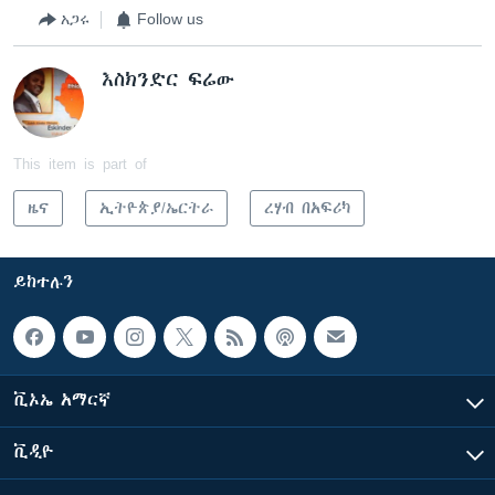
አጋሩ
Follow us
እስክንድር ፍሬው
This item is part of
ዜና
ኢትዮጵያ/ኤርትራ
ረሃብ በአፍሪካ
ይከተሉን
ቪኦኤ አማርኛ
ቪዲዮ