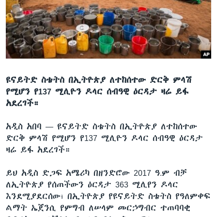
ቋንቋዎች
ዩናይትድ ስቴትስ በኢትዮጵያ ለተከሰተው ድርቅ ምላሽ
የሚሆን የ137 ሚሊዮን ዶላር ሰብዓዊ ዕርዳታ ዛሬ ይፋ
አደረገች።
አዲስ አበባ —
ዩናይትድ ስቴትስ በኢትዮጵያ ለተከሰተው
ድርቅ ምላሽ የሚሆን የ137 ሚሊዮን ዶላር ሰብዓዊ ዕርዳታ
ዛሬ ይፋ አደረገች።
ይህ አዲስ ድጋፍ አሜሪካ በዘንድሮው 2017 ዓ.ም ብቻ
ለኢትዮጵያ የሰጠችውን ዕርዳታ 363 ሚሊየን ዶላር
እንደሚያደርሰው፣ በኢትዮጵያ የዩናይትድ ስቴትስ የዓለምቀፍ
ልማት ኤጀንሲ የምግብ ለሠላም መርኃግብር ተጠባባቂ