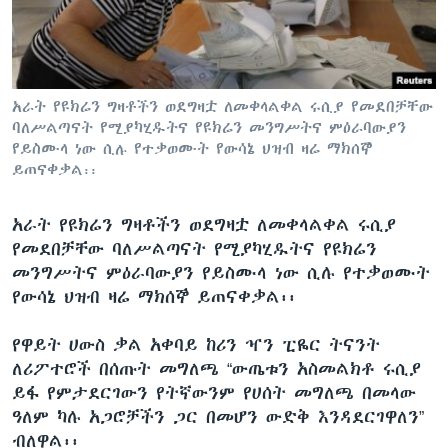
ቋንቋዎች
አራት የዩክሬን ግዛቶችን ወደግዛቷ ለመቀላልቀል ሩሲያ የመደበቻቸው
ባለሥልጣናት የሚያካሂዱትና የዩክሬን መንግሥትና ምዕራባውያን
የይስሙላ ነው ሲሉ የተቃወሙት የውሳኔ ህዝብ ዛሬ ማክሰኞ
ይጠናቀቃል፡፡
አራት የዩክሬን ግዛቶችን ወደግዛቷ ለመቀላልቀል ሩሲያ
የመደበቻቸው ባለሥልጣናት የሚያካሂዱትና የዩክሬን
መንግሥትና ምዕራባውያን የይስሙላ ነው ሲሉ የተቃወሙት
የውሳኔ ህዝብ ዛሬ ማክሰኞ ይጠናቀቃል፡፡
የዋይት ሀውስ ቃል አቀባይ ከሪን ዣን ፒዬር ትናንት
ለሪፖተሮች በሰጡት መግለጫ “ውጤቱን አስመልክቶ ሩሲያ
ይፋ የምታደርገውን የትኛውንም የሀሰት መግለጫ በመላው
ዓለም ካሉ አጋሮቻችን ጋር በመሆን ውድቅ እንዳደርገዋለን”
ብለዋል፡፡