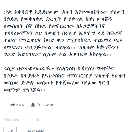
ቃል አቀባይዋ አይይዘውም “አሁን እየተመለከትነው ያለውን
በኃይል የመቀላቀል ድርጊት የሚቀጥል ከሆነ ምላሹን
ለመስጠት በኛ በኩል የምናደርገው ከአጋሮቻችንና
ተባባሪዎቻችን ጋር በመሆን በሩሲያ ኢኮኖሚ ላይ ከፍተኛ
ተፅዕኖ የሚፈጥርና ከባድ ዋጋ የሚያስከፍል ተጨማሪ ጫና
ለማድረግ ተዘጋጅተናል” ብለዋል፡፡ “ለዚህም አቋማችንን
ግልጽ አድርገናል” ሲሉም ቃል አቀባይዋ አክለዋል፡፡
ሩሲያ በምትቆጣጠራቸው የሉሃንስክ ከኻርሰን ግዛቶችና
በኃይል በተያዙት የዶኔትስክና ዛፕሮዢዥያ ግዝቶች የህዝብ
ውሳኔው ድምጽ መሰጠት የተጀመረው ባላፈው ዓርብ
መሆኑም ተነገሯል፡፡
አጋሩ
Follow us
This item is part of
ዜና
ዓለምአቀፍ