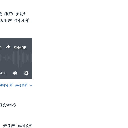
ቂ በሆነ ሁኔታ
 እሱም ጥፋተኛ
D
SHARE
4:35
ቀጥተኛ መገናኛ
SHARE
ወንድሙን
፡ ምንም መሳሪያ