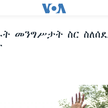
ሩት መንግሥታት ስር ስለሰ
ት