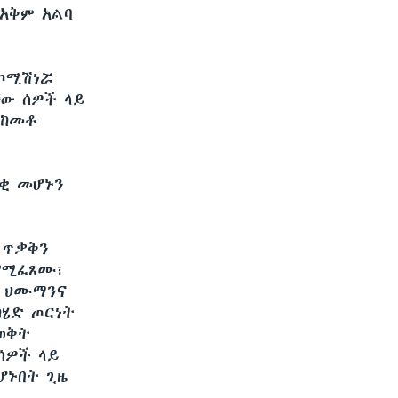
 አቅም አልባ
 ኮሚሽነሯ
ቸው ሰዎች ላይ
 ከመቶ
ናቂ መሆኑን
 ጥቃቅን
የሚፈጸሙ፣
ሮ ህሙማንና
ካሄድ ጦርነት
ወቅት
ሰዎች ላይ
ሆኑበት ጊዜ