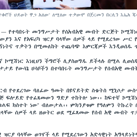
የጥቁሮች ህይወት ዋጋ አለው” ለሚለው ተቃውሞ በጀርመን በርሊን እኤአ ጁላይ
ሲ —
የተባበሩት መንግሥታት የሰአብአዊ መብት ድርጅት ኮሚሽነ
ውያን እና የአፍሪካ ዝርያ ባላቸው ሰዎች ላይ የሚደረገው ሥር 
ኝነትና ጥቃትን በሚመለከት ተጨባጭ እምርጃዎች እንዲወሰዱ ጥ
ኛ ኮሚሽነር እነዚህን ችግሮች ሊያስወግዱ ይችላሉ በሚል ሊወሰ
ታታይ የውሳኔ ሀሳቦችን በተባበሩት መንግሥታት የሰብአዊ መብ
ርብ የተደረገው ባለፈው ዓመት በዩናይትድ ስቴትስ ሚኒሶታ ውስጥ
ጅ ፍሎይድ የተፈጸመውን ግድያ ተከትሎ ነው፡፡ ከፍተኛ ኮሚሽ
ቁልፍ ክስተት ነው” ብለውታል፡፡ ምክንያቱም የዓለምን ትኩረት 
 ባላቸው ሰዎች ላይ ዘወትር ወደ ሚፈጸመው የሰብ አዊ መብት ጥ
ዊ ዝርያ ባላቸው ወገኖች ላይ የሚደረገውን አድላዊነት አግላይነ