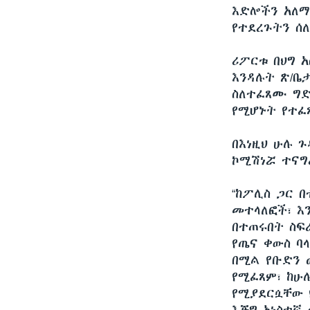
እድሎችን አለማ
የተደረጉትን ሰ
ሪፖርቱ በህግ 
እንዳሉት ጽ/ቤ
ስለተፈጸሙ ግድ
የሚሆኑት የተፈ
በእነዚህ ሁሉ 
ኮሚሽነሯ ተናግ
“ከፖሊስ ጋር 
መተላለፎች፣ እ
በተጠሩበት ስፍ
የጤና ቀውስ ባ
በሚል የቡድን 
የሚፈጸም፣ ከሁሉ
የሚያደርሷቸው 