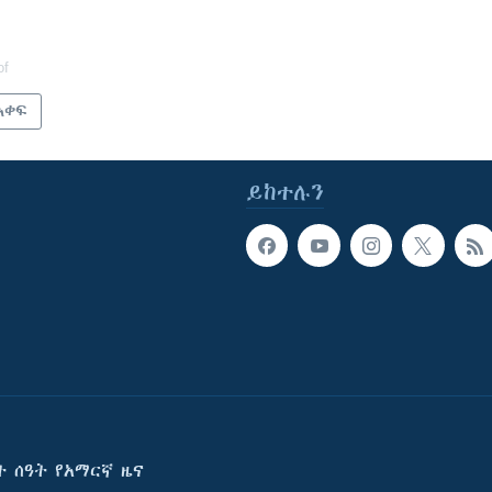
of
አቀፍ
ይከተሉን
ት ሰዓት የአማርኛ ዜና