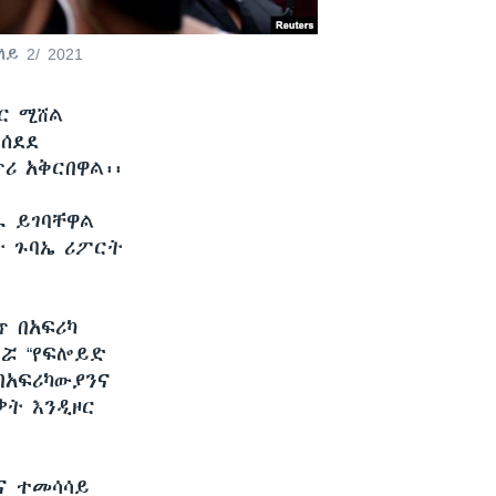
 2/ 2021
ር ሚሸል
የሰደደ
ሪ አቅርበዋል፡፡
ዱ ይገባቸዋል
ት ጉባኤ ሪፖርት
 በአፍሪካ
ነሯ “የፍሎይድ
በአፍሪካውያንና
ቃት እንዲዞር
ትና ተመሳሳይ