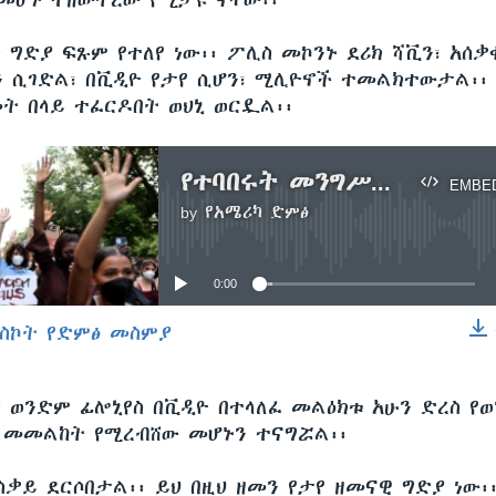
 መሆኑ ተዘውትረው የሚታዩ ናቸው፡፡”
ግድያ ፍጹም የተለየ ነው፡፡ ፖሊስ መኮንኑ ደሪክ ሻቪን፣ አሰቃ
 ሲገድል፣ በቪዲዮ የታየ ሲሆን፣ ሚሊዮኖች ተመልክተውታል፡፡
መት በላይ ተፈርዶበት ወህኒ ወርዷል፡፡
የተባበሩት መንግሥታት ስር ስለሰደደው ዘረኝነት
EMBE
by
የአሜሪካ ድምፅ
No media source currently available
0:00
ስኮት የድምፅ መስምያ
EMBED
 ወንድም ፊሎኒየስ በቪዲዮ በተላለፈ መልዕክቱ አሁን ድረስ የ
 መመልከት የሚረብሸው መሆኑን ተናግሯል፡፡
ስቃይ ደርሶበታል፡፡ ይህ በዚህ ዘመን የታየ ዘመናዊ ግድያ ነው፡