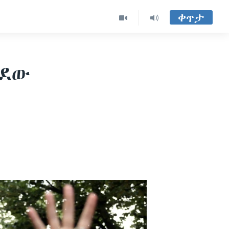
ቀጥታ
ደደው