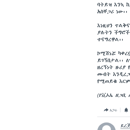
ባትይዝ እንኳ 
አስቸጋሪ ነው፡፡
እነዚህን ጥልቅ
ያሉትን ችግሮች
ተናግረዋል፡፡
ኮሚሽነሯ ካቀረ
ይገኝበታል፡፡ 
ዘረኝነት ዙሪያ
መብት እንዲረጋ
የሚጠይቁ እርም
(የቪኦኤ ዘጋቢ 
አጋሩ
ደረ