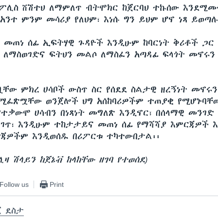
ከፖሊስ ሸሽተህ ለማምለጥ ብትሞክር ከጀርባህ ተኩሰው እንደሚመ
 አንተ ምንም መሳሪያ የለህም፣ እነሱ ግን ይህም ሆኖ ነጻ ይወጣሉ፡
ና መጠነ ሰፊ ኢፍትሃዊ ጉዳዮች እንዲሁም ከባርነት ቅሪቶች ጋር
 ለማስወገድና ፍትህን መልሶ ለማስፈን አጣዳፊ ፍላጎት መኖሩን
ቧቸው ምክረ ሀሳቦች ውስጥ ስር የሰደደ ስልታዊ ዘረኝነት መኖሩ
ለሚፈጽሟቸው ወንጀሎች ህግ አሰከባሪዎችም ተጠያቂ የሚሆኑባቸው
 የተቃውሞ ሀሳብን በነጻነት መግለጽ እንዲኖር፣ በሰላማዊ መንገድ
ገጥ፣ እንዲሁም ተከታታይና መጠነ ሰፊ የማሻሻያ እምርጃዎች 
ጃዎችም እንዲወሰዱ በሪፖርቱ ተካተውበታል፡፡
ሊዛ ሽላይን ከጀኔቭ ከላከቸው ዘገባ የተወሰደ)
Follow us
Print
ጀ ደስታ