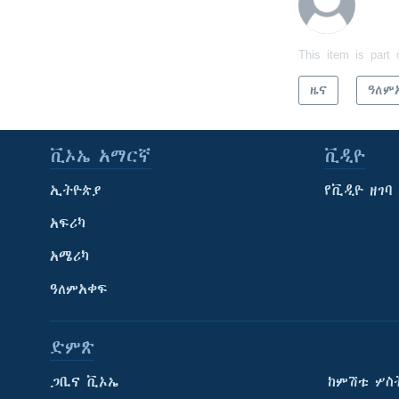
This item is part 
ዜና
ዓለም
ቪኦኤ አማርኛ
ቪዲዮ
ኢትዮጵያ
የቪዲዮ ዘገባ
አፍሪካ
አሜሪካ
ዓለምአቀፍ
ድምጽ
ጋቢና ቪኦኤ
ከምሽቱ ሦስ