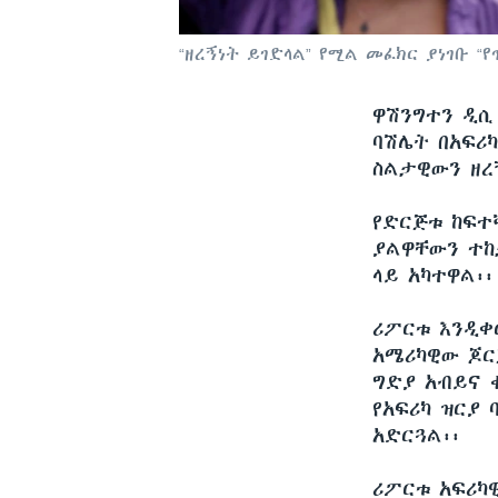
“ዘረኝነት ይገድላል” የሚል መፈክር ያነገቡ “
ዋሽንግተን ዲ
ባሽሌት በአፍሪካ
ስልታዊውን ዘረ
የድርጅቱ ከፍተ
ያልዋቸውን ተከ
ላይ አካተዋል፡፡
ሪፖርቱ እንዲቀ
አሜሪካዊው ጆር
ግድያ አብይና 
የአፍሪካ ዝርያ
አድርጓል፡፡
ሪፖርቱ አፍሪካ