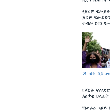
እጅግ አነስተኛ
የጆርጅ ፍሎይድ 
ጆርጅ ፍሎይድን
ተብሎ ከ20 ዓ
ብቅ ባይ መ
የጆርጅ ፍሎይድ
አሰቃቂ ህልፈት
“በጠራራ ጸሀይ 