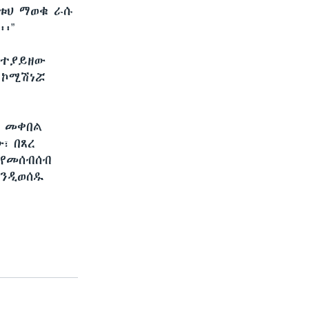
ቱህ ማወቁ ራሱ
፡”
 ተያይዘው
 ኮሚሽነሯ
ን መቀበል
፣ በጸረ
 የመሰብሰብ
እንዲወሰዱ