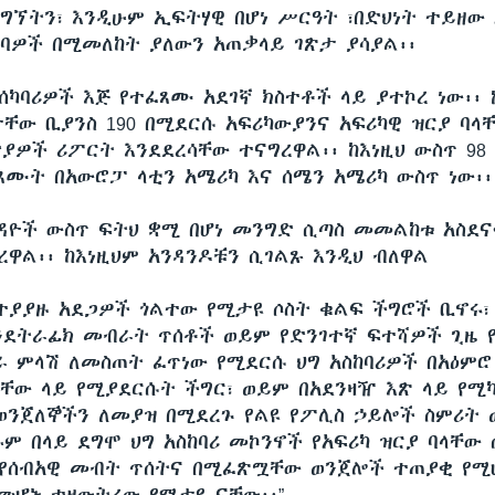
ግኘትን፣ እንዲሁም ኢፍትሃዊ በሆነ ሥርዓት ፣በድህነት ተይዘው
ለባዎች በሚመለከት ያለውን አጠቃላይ ገጽታ ያሳያል፡፡
አሰካባሪዎች እጅ የተፈጸሙ አደገኛ ክስተቶች ላይ ያተኮረ ነው፡፡
ታቸው ቢያንስ 190 በሚደርሱ አፍሪካውያንና አፍሪካዊ ዝርያ ባላ
ያዎች ሪፖርት እንደደረሳቸው ተናግረዋል፡፡ ከእነዚህ ውስጥ 98
ጸሙት በአውሮፓ ላቲን አሜሪካ እና ሰሜን አሜሪካ ውስጥ ነው፡፡
ጉዳዮች ውስጥ ፍትህ ቋሚ በሆነ መንግድ ሲጣስ መመልከቱ አስደ
ረዋል፡፡ ከእነዚህም አንዳንዶቹን ሲገልጹ እንዲህ ብለዋል
በተያያዙ አደጋዎች ጎልተው የሚታዩ ሶስት ቁልፍ ችግሮች ቢኖሩ፣
ንደትራፊክ መብራት ጥሰቶች ወይም የድንገተኛ ፍተሻዎች ጊዜ 
ራ ምላሽ ለመስጠት ፈጥነው የሚደርሱ ህግ አስከባሪዎች በአዕም
ላቸው ላይ የሚያደርሱት ችግር፣ ወይም በአደንዛዥ እጽ ላይ የሚ
ወንጀለኞችን ለመያዝ በሚደረጉ የልዩ የፖሊስ ኃይሎች ስምሪት 
ም በላይ ደግሞ ህግ አስከባሪ መኮንኖች የአፍሪካ ዝርያ ባላቸው 
የሰብአዊ መብት ጥሰትና በሚፈጽሟቸው ወንጀሎች ተጠያቂ የሚ