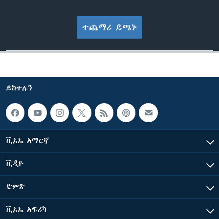
ተጨማሪ ይጫኑ
ይከተሉን
ቪኦኤ አማርኛ
ቪዲዮ
ድምጽ
ቪኦኤ አፍሪካ