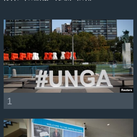
ቋንቋዎች
1