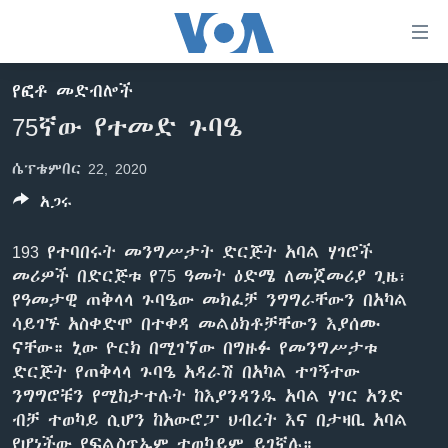
በቀላሉ
የመሥሪያ
ማገናኛዎች
የፎቶ መድብሎች
ዜና
ወደ
75ኛው የተመድ ጉባዔ
ዋናው
ኑሮ በጤንነት
ኢትዮጵያ
ይዘት
ሴፕቴምበር 22, 2020
ጋቢና ቪኦኤ
እለፍ
አፍሪካ
ወደ
አጋሩ
ከምሽቱ ሦስት ሰዓት የአማርኛ ዜና
ዓለምአቀፍ
ዋናው
ቪዲዮ
ይዘት
አሜሪካ
193 የተባበሩት መንግሥታት ድርጅት አባል ሃገሮች
እለፍ
መሪዎች በድርጅቱ የ75 ዓመት ዕድሜ ለመጀመሪያ ጊዜ፣
የፎቶ መድብሎች
መካከለኛው ምሥራቅ
ወደ
የዓመታዊ ጠቅላላ ጉባዔው መክፈቻ ንግግራቸውን በአካል
ክምችት
ዋናው
ሳይገኙ አስቀድሞ በተቀዳ መልዕክቶቻቸውን እያሰሙ
ይዘት
ናቸው። ኒው ዮርክ በሚገኘው በግዙፉ የመንግሥታቱ
እለፍ
ድርጅት የጠቅላላ ጉባዔ አዳራሽ በአካል ተገኝተው
Learning English
ንግግሮቹን የሚከታተሉት ከእያንዳንዱ አባል ሃገር አንድ
ብቻ ተወካይ ሲሆን ከአውሮፓ ህብረት እና በታዛቢ አባል
ይከተሉን
የሆነችው የፍልስጥኤም ተወካይም ይገኛሉ።