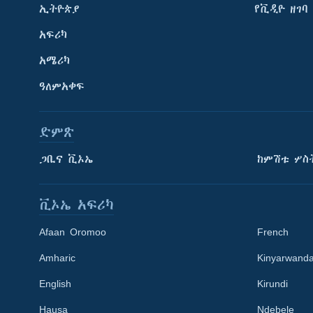
ኢትዮጵያ
የቪዲዮ ዘገባ
አፍሪካ
አሜሪካ
ዓለምአቀፍ
ድምጽ
ጋቢና ቪኦኤ
ከምሽቱ ሦስ
ቪኦኤ አፍሪካ
Afaan Oromoo
French
Amharic
Kinyarwand
English
Kirundi
Learning English
Hausa
Ndebele