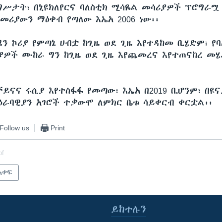
ግሥታት፣ በኒዩክለየርና ባለስቲክ ሚሳዬል መሳሪያዎች ፕሮግራሟ 
መሪያውን ማዕቀብ የጣለው እኤአ 2006 ነው፡፡
ን ኮሪያ የምጣኔ ሀብቷ ከጊዜ ወደ ጊዜ እየተዳከመ ቢሄድም፣ የ
ያዎች ሙከራ ግን ከጊዜ ወደ ጊዜ እየጨመረና እየተጠናከረ መሄ
ቻይናና ሩሲያ እየተስፋፋ የመጣው፣ እኤአ በ2019 ቢሆንም፣ በዩ
ዕራባዊያን አገሮች ተቃውሞ ለምክር ቤቱ ሳይቀርብ ቀርቷል፡፡
Follow us
Print
of
አቀፍ
ይከተሉን