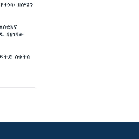
የተነሳ፣ በሰሜን
ባለስቲክና
ዱ በዘገባው
ናይትድ ስቴትስ