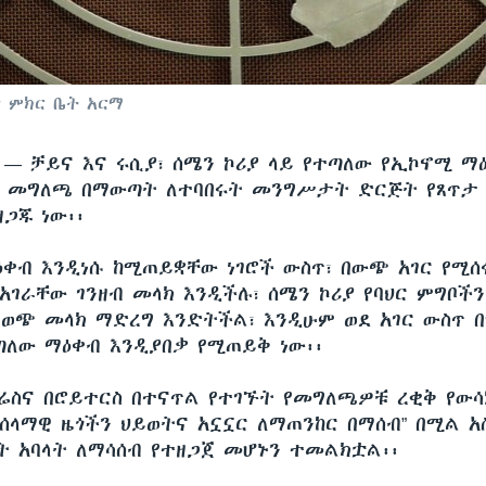
 ምክር ቤት አርማ
ሲ —
ቻይና እና ሩሲያ፣ ሰሜን ኮሪያ ላይ የተጣለው የኢኮኖሚ ማ
 መግለጫ በማውጣት ለተባበሩት መንግሥታት ድርጅት የጸጥታ
ጋጁ ነው፡፡
ቀብ እንዲነሱ ከሚጠይቋቸው ነገሮች ውስጥ፣ በውጭ አገር የሚሰሩ
አገራቸው ገንዘብ መላክ እንዲችሉ፣ ሰሜን ኮሪያ የባህር ምግቦች
 ወጭ መላክ ማድረግ እንድትችል፣ እንዲሁም ወደ አገር ውስጥ በ
ጣለው ማዕቀብ እንዲያበቃ የሚጠይቅ ነው፡፡
ሬስና በሮይተርስ በተናጥል የተገኙት የመግለጫዎቹ ረቂቅ የውሳ
የሰላማዊ ዜጎችን ህይወትና አኗኗር ለማጠንከር በማሰብ” በሚል አ
ት አባላት ለማሳሰብ የተዘጋጀ መሆኑን ተመልክቷል፡፡