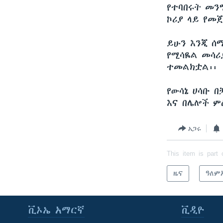
የተባበሩት መን
ኮሪያ ላይ የመጀ
ይሁን እንጂ ሰሜ
የሚሳዬል መሳሪ
ተመልክቷል፡፡
የውሳኔ ሀሳቡ በ
እና በሌሎች ም
አጋሩ
This item is part 
ዜና
ዓለም
ቪኦኤ አማርኛ
ቪዲዮ