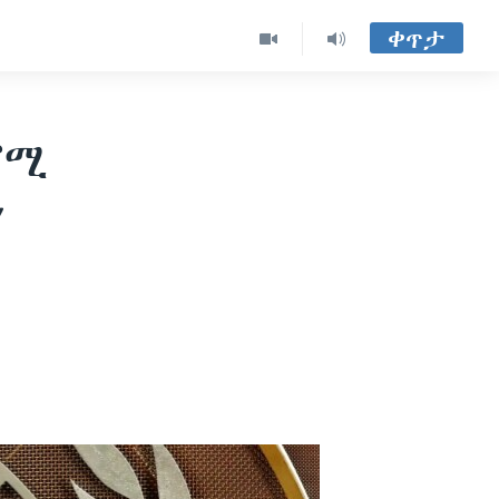
ቀጥታ
ኖሚ
ን