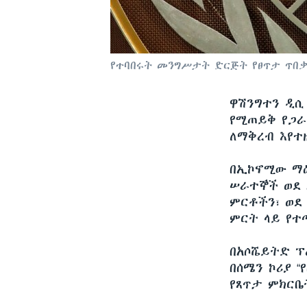
የተባበሩት መንግሥታት ድርጅት የፀጥታ ጥበቃ
ዋሽንግተን ዲ
የሚጠይቅ የጋራ
ለማቅረብ እየተዘ
በኢኮኖሚው ማዕ
ሠራተኞች ወደ 
ምርቶችን፣ ወደ
ምርት ላይ የተ
በአሶሼይትድ ፕ
በሰሜን ኮሪያ “
የጸጥታ ምክርቤ