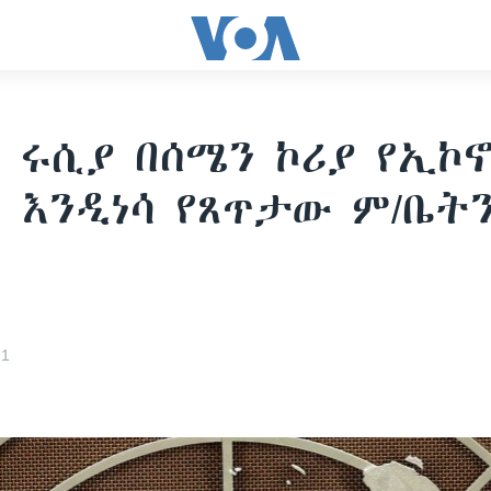
 ሩሲያ በሰሜን ኮሪያ የኢኮ
 እንዲነሳ የጸጥታው ም/ቤት
21