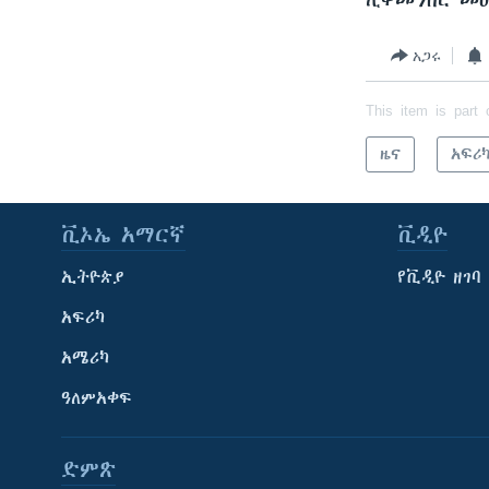
ሊቀመንበር መ
አጋሩ
This item is part 
ዜና
አፍሪ
ቪኦኤ አማርኛ
ቪዲዮ
ኢትዮጵያ
የቪዲዮ ዘገባ
አፍሪካ
አሜሪካ
ዓለምአቀፍ
ድምጽ