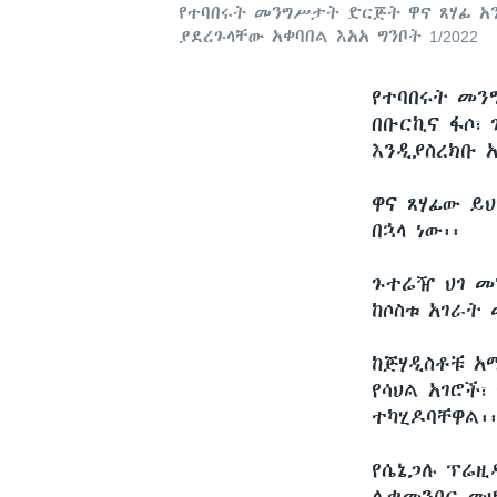
የተባበሩት መንግሥታት ድርጅት ዋና ጸሃፊ አ
ያደረጉላቸው አቀባበል እአአ ግንቦት 1/2022
የተባበሩት መን
በቡርኪና ፋሶ፣
እንዲያስረክቡ አ
ዋና ጸሃፊው ይህ
በኋላ ነው፡፡
ጉተሬዥ ህገ መ
ከሶስቱ አገራት
ከጅሃዲስቶቹ አ
የሳህል አገሮች
ተካሂዶባቸዋል፡
የሴኔጋሉ ፕሬዚ