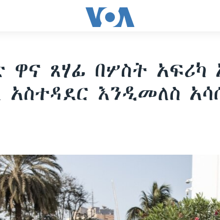
 ዋና ጸሃፊ በሦስት አፍሪካ 
 አስተዳደር እንዲመለስ አሳ