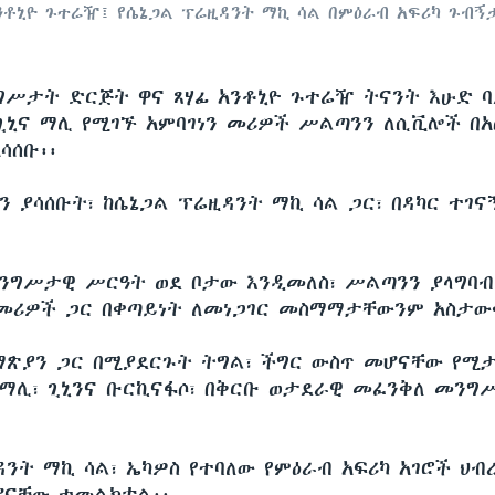
ንቶኒዮ ጉተሬዥ፤ የሴኔጋል ፕሬዚዳንት ማኪ ሳል በምዕራብ አፍሪካ ጉብኝ
ግሥታት ድርጅት ዋና ጸሃፊ አንቶኒዮ ጉተሬዥ ትናንት እሁድ ባ
 ጊኒና ማሊ የሚገኙ አምባገነን መሪዎች ሥልጣንን ለሲቪሎች በ
ሳሰቡ፡፡
ን ያሳሰቡት፣ ከሴኔጋል ፕሬዚዳንት ማኪ ሳል ጋር፣ በዳካር ተገና
ንግሥታዊ ሥርዓት ወደ ቦታው እንዲመለስ፣ ሥልጣንን ያላግባ
 መሪዎች ጋር በቀጣይነት ለመነጋገር መስማማታቸውንም አስታው
ማጽያን ጋር በሚያደርጉት ትግል፣ ችግር ውስጥ መሆናቸው የሚ
፣ ማሊ፣ ጊኒንና ቡርኪናፋሶ፣ በቅርቡ ወታደራዊ መፈንቅለ መንግ
፡
ዳንት ማኪ ሳል፣ ኤካዎስ የተባለው የምዕራብ አፍሪካ አገሮች ህብ