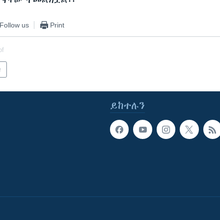
ሆናቸው ተመልክቷል፡፡
Follow us
Print
of
ካ
ይከተሉን