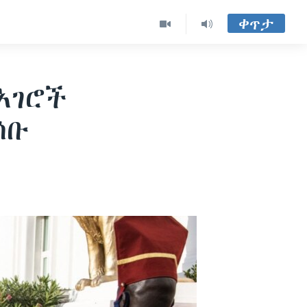
ቀጥታ
አገሮች
ሰቡ