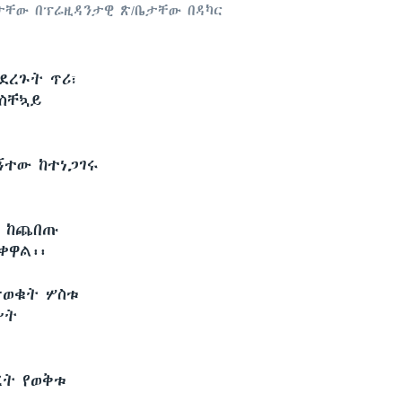
ታቸው በፕሬዚዳንታዊ ጽ/ቤታቸው በዳካር
ደረጉት ጥሪ፣
አስቸኳይ
ኝተው ከተነጋገሩ
ብ ከጨበጡ
ቀዋል፡፡
ታወቁት ሦስቱ
ሥት
ረት የወቅቱ