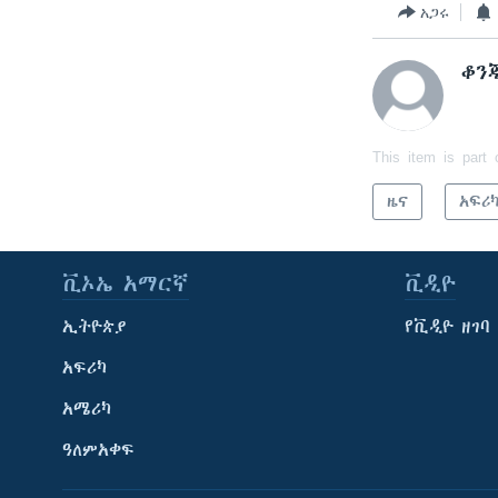
አጋሩ
ቆን
This item is part 
ዜና
አፍሪ
ቪኦኤ አማርኛ
ቪዲዮ
ኢትዮጵያ
የቪዲዮ ዘገባ
አፍሪካ
አሜሪካ
ዓለምአቀፍ