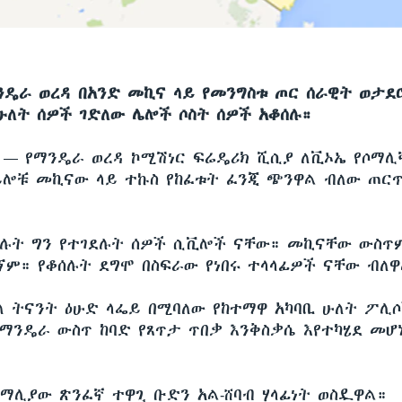
ንዴራ ወረዳ በአንድ መኪና ላይ የመንግስቱ ጦር ሰራዊት ወታደ
ሁለት ሰዎች ገድለው ሌሎች ሶስት ሰዎች አቆሰሉ።
ሲ —
የማንዴራ ወረዳ ኮሚሽነር ፍሬዴሪክ ሺሲያ ለቪኦኤ የሶማሊ
ይሎቹ መኪናው ላይ ተኩስ የከፈቱት ፈንጂ ጭንዋል ብለው ጠር
ሉት ግን የተገደሉት ሰዎች ሲቪሎች ናቸው። መኪናቸው ውስጥ
ኘም። የቆሰሉት ደግሞ በስፍራው የነበሩ ተላላፊዎች ናቸው ብለዋ
ዳለ ትናንት ዕሁድ ላፌይ በሚባለው የከተማዋ አካባቢ ሁለት ፖሊ
ማንዴራ ውስጥ ከባድ የጸጥታ ጥበቃ እንቅስቃሴ እየተካሄደ መሆ
ሶማሊያው ጽንፈኛ ተዋጊ ቡድን አል-ሸባብ ሃላፊነት ወስዷዋል።