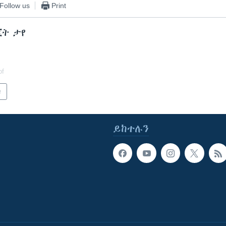
Follow us
Print
ጂት ታየ
of
ካ
ይከተሉን