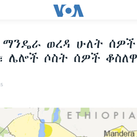
 ማንዴራ ወረዳ ሁለት ሰዎች
፣ ሌሎች ሶስት ሰዎች ቆስለ
15