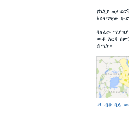
የኬኒያ ወታደሮ
እስላማዊው ቡድ
ባለፈው ሚያዝያ
መቶ አርባ ስም
ይጫኑ።
ብቅ ባይ መ