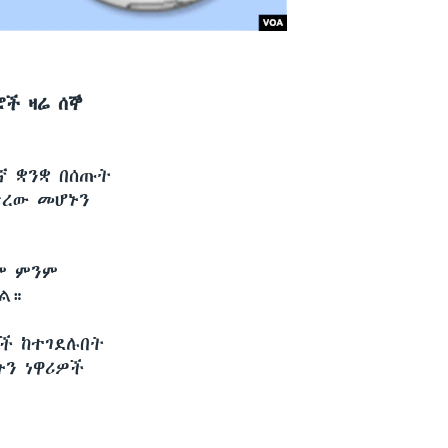
ሮች ዛሬ ሰኞ
ኛ ቋንቋ በሰጡት
ጥረው መሆኑን
ም ምንም
ል።
ሶች ከተገደሉበት
ኑን ነዋሪዎች