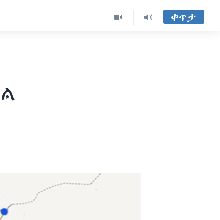
ቀጥታ
ዋል