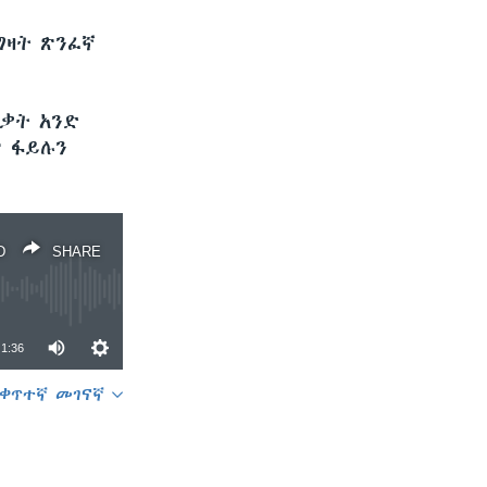
ግዛት ጽንፈኛ
ጥቃት አንድ
ጽ ፋይሉን
D
SHARE
1:36
ቀጥተኛ መገናኛ
SHARE