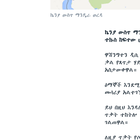
ኬንያ ውስጥ ማንዴራ ወረዳ
ኬንያ ውስጥ ማ
ተኩስ ከፍተው 
ዋሽንግተን ዲ
ቃል የጸጥታ ሃ
አስታውቀዋል።
ዕማኞች እንደሚ
መሳሪያ አልተገ
ይህ በዚህ እን
ጥቃት ተከትሎ 
ገልጠዋል።
ለዚያ ጥቃት የ