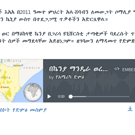
ች እአአ በ2011 ዓመተ ምህረት አል-ሸባብን ለመውጋት ሶማሊያ 
ን ኬኒያ ውስጥ በተደጋጋሚ ጥቃቶችን አድርሷዋል።
 ወር በማዕከላዊ ኬንያ በጋሪሳ ዩኒቨርስቲ ታጣቂዎች ባደረሱት 
ንት ሰዎች መግደላቸው አይዘነጋም። ዘገባውን ለማዳመጥ የድም
በኬንያ ማንዴራ ወረዳ ሁለት ሰዎች ሲገደሉ፣ ሌሎች ሶስት ሰዎች ቆስለዋል
EMBE
by
የአሜሪካ ድምፅ
No media source currently available
0:00
ስኮት የድምፅ መስምያ
EMBED