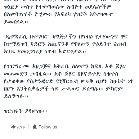
ቱኒዚያ ውስጥ የተቀጣጠለው አብዮት ወደሌሎችም
በአምባገነኖች የሚመሩ የአፍሪካ ሃገሮች እየተዛመተ
ይመስላል፡፡
ቋንቋዎች
“ዴሞክራሲ በተግባር” ዝግጅታችን በግብፅ የታየውንና ዋና
ከተማይቱን ካይሮን አጨናንቆ የዋለውን ትዕይንተ ሕዝብ
አንዱ የመነጋገሪያ ነጥብ አድርጎታል፡፡
የፕሮግራሙ አዘጋጅና አቅራቢ ሰሎሞን ክፍሌ አቶ ጆሃር
መሐመድን ጋብዟል፡፡ አቶ ጆሃር በዩናይትድ ስቴትስ
የታወቀው የስታንፎርድ ዩኒቨርሲቲ ምሩቅ ሲሆኑ ከሁከት ነፃ
በሆኑ እንቅስቃሴዎች ላይ ሥልጠና ይሰጣሉ፡፡ ምክርም
ይለግሣሉ፡፡
ዝርዝሩን ያዳምጡ፡፡
አጋሩ
Follow us