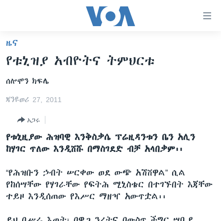
በቀላሉ
የመሥሪያ
ማገናኛዎች
ዜና
ዜና
ወደ
የቱኒዝያ አብዮትና ትምህርቱ
ዋናው
ኑሮ በጤንነት
ኢትዮጵያ
ይዘት
ሰሎሞን ክፍሌ
ጋቢና ቪኦኤ
እለፍ
አፍሪካ
ወደ
ጃንዩወሪ 27, 2011
ከምሽቱ ሦስት ሰዓት የአማርኛ ዜና
ዓለምአቀፍ
ዋናው
አጋሩ
ቪዲዮ
ይዘት
አሜሪካ
እለፍ
የቱኒዚያው ሕዝባዊ እንቅስቃሴ ፕሬዚዳንቱን ቤን አሊን
የፎቶ መድብሎች
መካከለኛው ምሥራቅ
ወደ
ከሃገር ጥለው እንዲሸሹ በማስገደድ ብቻ አላበቃም፡፡
ክምችት
ዋናው
ይዘት
“የሕዝቡን ኃብት ሠርቀው ወደ ውጭ አሽሸዋል” ሲል
እለፍ
የከሰሣቸው የሃገራቸው የፍትሕ ሚኒስቴር በተገኙበት እጃቸው
Learning English
ተይዞ እንዲሰጠው የእሥር ማዘዣ አውጥቷል፡፡
ይከተሉን
ይህ በሥራ እጦት፣ በዋጋ ንረትና በውስጥ ችግር ሣቢያ