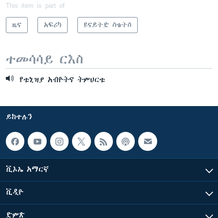
This item is part of
ዜና
አፍሪካ
ዩናይትድ ስቴትስ
ተመሳሳይ ርእስ
የቱኒዝያ አብዮትና ትምህርቱ
ይከተሉን
ቪኦኤ አማርኛ
ቪዲዮ
ድምጽ