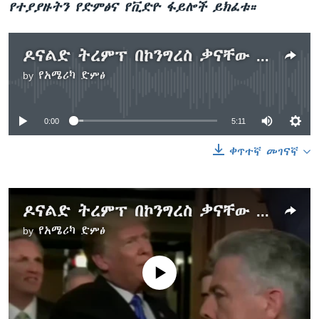
የተያያዙትን የድምፅና የቪድዮ ፋይሎች ይክፈቱ።
ዶናልድ ትረምፕ በኮንግረስ ቃናቸው ይዘልቁ ይሆን?
by
የአሜሪካ ድምፅ
No media source currently available
0:00
5:11
ቀጥተኛ መገናኛ
ዶናልድ ትረምፕ በኮንግረስ ቃናቸው ይዘልቁ ይሆን?
by
የአሜሪካ ድምፅ
No media source currently available