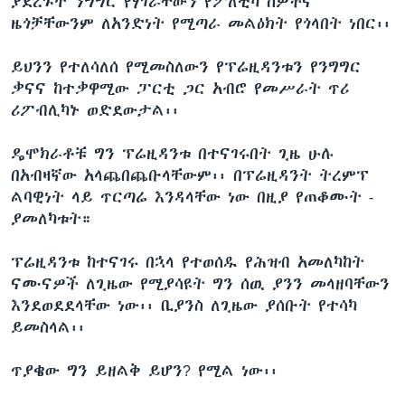
ያደረጉት ንግግር የሃገራቸውን የፖለቲካ ሰዎችና
ዜጎቻቸውንም ለአንድነት የሚጣራ መልዕክት የጎላበት ነበር፡፡
ይህንን የተለሳለሰ የሚመስለውን የፕሬዚዳንቱን የንግግር
ቃናና ከተቃዋሚው ፓርቲ ጋር አብሮ የመሥራት ጥሪ
ሪፖብሊካኑ ወድደውታል፡፡
ዴሞክራቶቹ ግን ፕሬዚዳንቱ በተናገሩበት ጊዜ ሁሉ
በአብዛኛው አላጨበጨቡላቸውም፡፡ በፕሬዚዳንት ትረምፕ
ልባዊነት ላይ ጥርጣሬ እንዳላቸው ነው በዚያ የጠቆሙት -
ያመለካቱት።
ፕሬዚዳንቱ ከተናገሩ በኋላ የተወሰዱ የሕዝብ አመለካከት
ናሙናዎች ለጊዜው የሚያሳዩት ግን ሰዉ ያንን መላዘባቸውን
እንደወደደላቸው ነው፡፡ ቢያንስ ለጊዜው ያሰቡት የተሳካ
ይመስላል፡፡
ጥያቄው ግን ይዘልቅ ይሆን? የሚል ነው፡፡