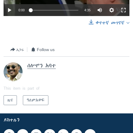
0:00
4:35
ቀጥተኛ መገናኛ
አጋሩ
Follow us
ሰሎሞን አባተ
This item is part of
ዜና
ዓለምአቀፍ
ይከተሉን