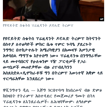
ቋንቋዎች
የዩናይትድ ስቴትስ ፕሬዚዳንት ዶናልድ ትረምፕ
የዩናይትድ ስቴትስ ፕሬዚዳንት ዶናልድ ትረምፕ ከትናንት
በስተያ ለተወካዮች ምክር ቤቱ ጥምር ጉባዔ ያደረጉት
ንግግር በተከታተሉት አሜሪካዊያን በአመዛኙ አዎንታዊ
አቀባበል ማግኘቱ እየተሰማ ነው። ፕሬዚዳንቱ በንግግራቸው
ላይ መተባበርና የሁለቱንም ገዥ ፓርቲዎች የጋራ
ውሣኔዎች መጠየቃቸው ብዙ ሪፐብሊካንን
አስደስቷል።ዴሞክራቶቹ ግን በትረምፕ እውነተኛ አቋም ላይ
ጥርጣሬአቸው እንደበረታ ነው።
ዋሺንግተን ዲሲ —
እጅግ ጎርበጥባጣ ከነበረውና ብዙ ድምፅ
ከበዛበት የትራምፕ አስተዳደር የመጀመሪያ ዓመት በኋላ
ፕሬዚዳንቱ ለእንደራሴዎች፣ ለሕዝባቸውም፣ ለዓለምም