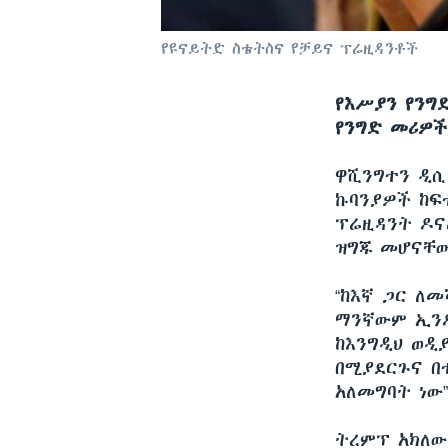
የዩናይትድ ስቴትስና የቻይና ፕሬዚዳንቶች
የእሥያን የንግ
የንግድ መሪዎች
ዋሺንግተን ዲ
ኩባንያዎች ከፍ
ፕሬዚዳንት ዶና
ዝግጁ መሆናቸ
“ከእኛ ጋር ለ
ማንኛውም ኢንዶ
ከእንግዲህ ወዲያ
በሚያደርጉና በ
አለመግባት ነው
ትረምፕ አክለው