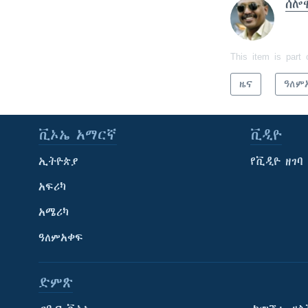
ሰሎ
This item is part 
ዜና
ዓለም
ቪኦኤ አማርኛ
ቪዲዮ
ኢትዮጵያ
የቪዲዮ ዘገባ
አፍሪካ
አሜሪካ
ዓለምአቀፍ
ድምጽ