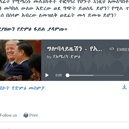
ለፊት የሚጣረሱ መልዕክቶች ተፎካካሪ የሆኑት እነዚህ አመለካከ
ን መካከል ውለው አድረው ወደ ግጭት ይወስዱ ይሆን? የሚል ጥ
ይስ በሰላም አብረው ለመዝለቅ ወደፊት መላ ይመቱ ይሆን?
ያዘውን የድምፅ ፋይል ያዳምጡ።
ግሎባላይዜሽን - የአሜሪካና የቻይና የተለያዩ መንገዶች
EMBE
by
የአሜሪካ ድምፅ
No media source currently available
0:00
ስኮት የድምፅ መስምያ
EMBED
Follow us
Print