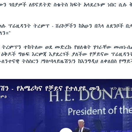
ቸውን ገበያዎች ለዩናይትድ ስቴትስ ክፍት አላደረጉም ነበር ሲሉ
 አሉ ፕሬዚዳንት ትረምፕ - ሸሪኮቻችን ከአሁን በኋላ ለደንቦች በ
ለን።”
ን ትረምፕን ተከትለው ወደ መድረኩ የዘለቁት ሃገራቸው መጠነ-ሰ
ዕቅዶች ግዙፍ እርምጃ እያደረገች ያለችው የቻይናው ፕሬዚዳን
ለንተናዊ ትስስርን /ግሎባላይዜሽን/ን ከእንግዲህ ለቀለበስ የማይ
ግሎባላይዜሽን - የአሜሪካና የቻይና የተለያዩ መንገዶች
EMBE
ድምፅ
No media source currently available