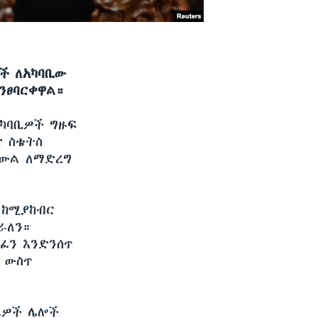
ች ለአካባቢው
ንፀባርቀዋል።
አካባቢዎች ግዙፍ
ድ ስቴትስ
 ውል ለማድረግ
 ከሚያከብር
ራለን።
ልፈን እንድንሰጥ
 ውስጥ
ዜዎች ሌሎች