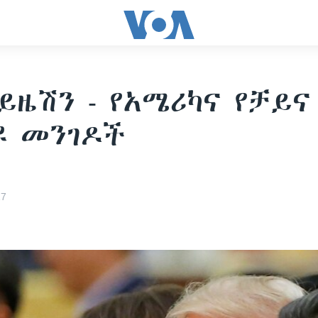
ይዜሽን - የአሜሪካና የቻይና
ዩ መንገዶች
17