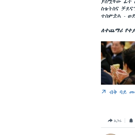
ያሰሟቸው ፊት 
ስቴትስና ቻይና
ተሰምቷል - ወ
ለተጨማሪ የተያ
ብቅ ባይ መ
አጋሩ