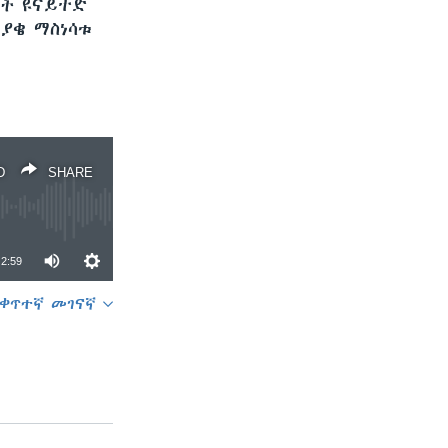
ቶች ዩናይትድ
ያቄ ማስነሳቱ
D
SHARE
2:59
ቀጥተኛ መገናኛ
SHARE