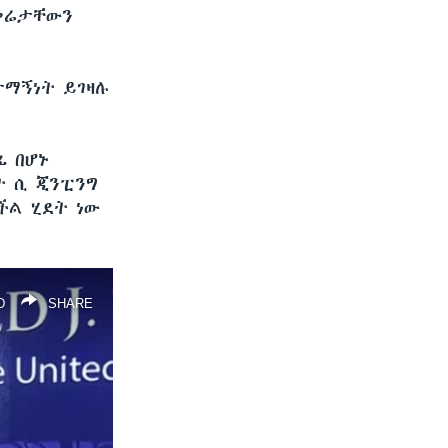
 ቅሬታቸውን
ታማኝነት ይገዛሉ
ፊ በሆኑ
ት ሲ ጂንፒንግ
ችል ሂደት ነው
D
SHARE