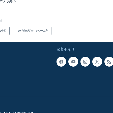
ሞን አባተ
of
አቀፍ
መካከለኛው ምሥራቅ
ይከተሉን