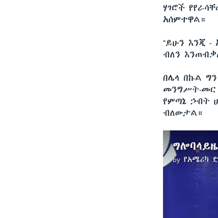
ሃገሮች የየራሳ
አሰምተዋል።
“ይሁን እንጂ -
ብለን እንጠብቃ
በሌላ በኩል ግ
መንግሥት-መር 
የምጣኔ ኃብት ሁ
ብለውታል።
by
የአሜሪካ 