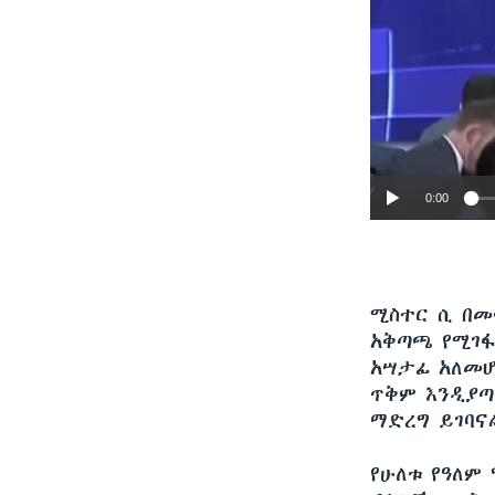
0:00
ሚስተር ሲ በመ
አቅጣጫ የሚገፋ
አሣታፊ አለመሆ
ጥቅም እንዲያጣ
ማድረግ ይገባና
የሁለቱ የዓለም