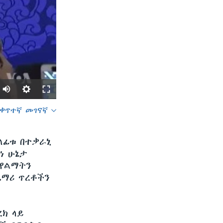
ቀጥተኛ መገናኛ
SHARE
ለፊቱ በተቃራኒ
ነ ሁኔታ
 የልማትን
ጨማሪ ጥረቶችን
width
px
ረክ ላይ