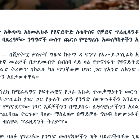
ድ አቅጣጫ አስመልክቶ የዩናይትድ ስቴትስና የቻይና ፕሬዚዳንቶ
 ባደረጓቸው ንግግሮች ውስጥ ጨርሶ የሚጣረሱ አመለካከቶችን አ
ሲ —
በቪየትሟ ሦስተኛ ግዙፍ ከተማ ዳ ናንግ የእሥያ-ፓሲፊክ 
ተኛ መሪዎች በታደሙበት ስብሰባ ላይ ዛሬ የተናገሩት የዩናይት
ልድ ትረምፕ በክልሉ ካለ ማንኛውም ሀገር ጋር የአንድ ለአንድ
ውን አስታውቀዋል።
መሻረክ ከሚፈልግና የፍትሐዊና የጋራ እኩል ተጠቃሚነትን መርኅ
-ፓሲፊክ ሃገር ጋር የሁለት ወገን የንግድ ስምምነቶችን እንፈጥ
 የማናደርገው ነገር እጆቻችንን በሚያስሩ፣ ሉዓላዊነታችንን አሳ
ተጨባጩ ትርጉም ባለው ማስፈፀም በማይቻሉ ግዙፍ ስምምነቶች
” ብለዋል ፕሬዚዳንት ትረምፕ።
ም ባለፉ ሃገራቸው የንግድ መሰናክሎችን ዝቅ ባደረገችባቸው ጊ