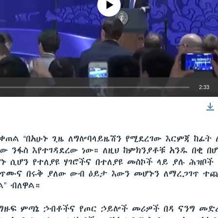
2:33
EMBED
ቀጠል “በአሁኑ ጊዜ ለግሎባላይዜሽን የሚደረገው እርምጃ ከፊት 
ው ንፋስ እየተገዳደረው ነው። ለዚህ ከምክንያቶቹ አንዱ በቂ በሆ
ኑ ሲሆን የተለያዩ ሃገሮችና በተለያዩ መስኮች ላይ ያሉ ሕዝቦች
ጥሙና በሩቅ ያለው ውብ ዕይታ እውን መሆኑን ለማረጋገጥ ተ
ል” ብለዋል።
 ግዙፍ ምጣኔ ኃብቶችና የጦር ኃይሎች መሪዎች በዳ ናንግ መድ