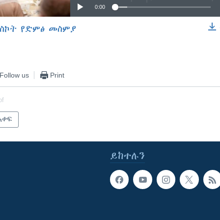
0:00
ስኮት የድምፅ መስምያ
EMBED
Follow us
Print
of
አቀፍ
ይከተሉን