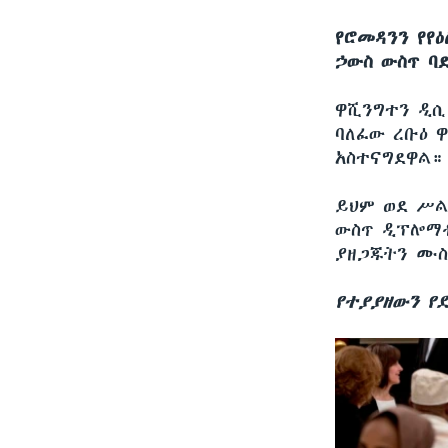
የሮመዳንን የየ
ኃውስ ውስጥ ባ
ዋሺንግተን ዲ
ባለፈው ረቡዕ 
አስተናግደዋል።
ይህም ወደ ሥል
ውስጥ ዲፕሎማቶ
ያዘጋጁትን ሙስ
የተያያዘውን የ