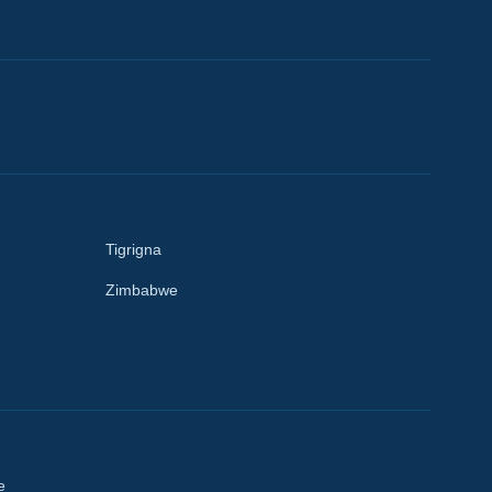
Tigrigna
Zimbabwe
e