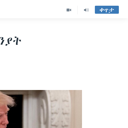
ቀጥታ
ንያት