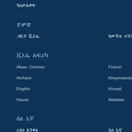
ዓለምአቀፍ
ድምጽ
ጋቢና ቪኦኤ
ከምሽቱ ሦስ
ቪኦኤ አፍሪካ
Afaan Oromoo
French
Amharic
Kinyarwand
English
Kirundi
Learning English
Hausa
Ndebele
ይከተሉን
ስለ እኛ
ርዕሰ አንቀፅ
ስለ እኛ