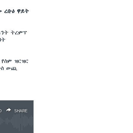
ው ረቡዕ ዋይት
ዳንት ትረምፕ
ዓት
የስም ዝርዝር
ውስ ውጪ
D
SHARE