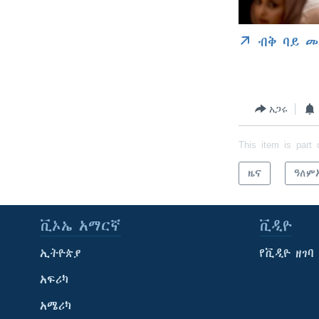
ብቅ ባይ መ
አጋሩ
This item is part 
ዜና
ዓለም
ቪኦኤ አማርኛ
ቪዲዮ
ኢትዮጵያ
የቪዲዮ ዘገባ
አፍሪካ
አሜሪካ