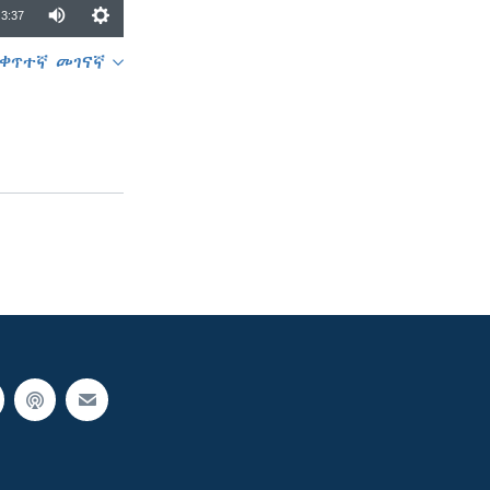
3:37
ቀጥተኛ መገናኛ
SHARE