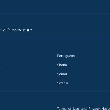
ት ሰዓት የአማርኛ ዜና
Portuguese
a
Shona
Somali
Swahili
Terms of Use and Privacy Notic