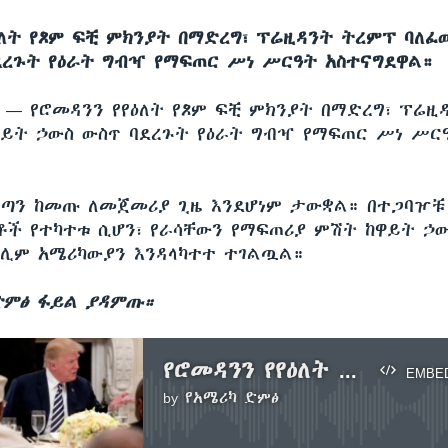
ዕለት የጾም ፍቺ ምክንያት በማድረግ፣ ፕሬዚዳንት ትረምፕ ባለፈ
ደረጉት የዕራት ግብዣ የማፍጠር ሥነ ሥርዓት አስተናግደዋል።
ሲ —
የሮመዳንን የየዕለት የጾም ፍቺ ምክንያት በማድረግ፣ ፕሬዚ
ዋይት ኃውስ ውስጥ ባደረጉት የዕራት ግብዣ የማፍጠር ሥነ ሥር
ጣን ከመጡ ለመጀመሪያ ጊዜ እንደሆነም ታውቋል። በተጋባዦቹ 
ች የተካተቱ ሲሆን፣ የራሳቸውን የማፍጠሪያ ምሽት ከዋይት ኃ
ሊም አሜሪካውያን እንዳላካተተ ተገልጧል።
ድምፅ ፋይል ያዳምጡ።
የሮመዳንን የየዕለት የጾም ፍቺ ምክንያት በማድረግ ፕሬዚዳንት ትረምፕ
EMBE
by
የአሜሪካ ድምፅ
No media source currently available