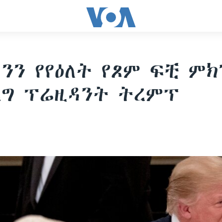
ንን የየዕለት የጾም ፍቺ ምክ
ግ ፕሬዚዳንት ትረምፕ