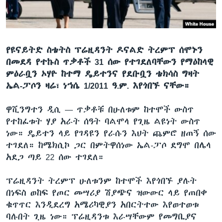
ቋንቋዎች
የዩናይትድ ስቴትስ ፕሬዚዳንት ዶናልድ ትረምፕ ሰሞኑን
በመደዳ የተኩስ ጥቃቶች 31 ሰው የተገደለባቸውን የማዕከላዊ
ምዕራቧን ኦሃዮ ከተማ ዴይተንና የደቡቧን ቴክሳስ ግዛት
ኤል-ፓሶን ዛሬ፣ ነኀሴ 1/2011 ዓ.ም. እየጎበኙ ናቸው።
ዋሺንግተን ዲሲ —
ጥቃቶቹ በሁለቱም ከተሞች ውስጥ
የተከፈቱት ሃያ አራት ሰዓት ባልሞላ የጊዜ ልዩነት ውስጥ
ነው። ዴይተን ላይ የገዳዩን የራሱን እህት ጨምሮ ዘጠኝ ሰው
ተገደለ። ከሜክሲኮ ጋር በምትዋሰነው ኤል-ፓሶ ደግሞ በሌላ
አደጋ ጣይ 22 ሰው ተገደለ።
ፕሬዚዳንት ትረምፕ ሁለቱንም ከተሞች እየጎበኙ ያሉት
በነፍስ ወከፍ የጦር መሣሪያ ሽያጭና ዝውውር ላይ የጠበቀ
ቁጥጥር እንዲደረግ አሜሪካዊያን አበርትተው እየወተወቱ
ባሉበት ጊዜ ነው። ፕሬዚዳንቱ እራሣቸውም የመግቢያና