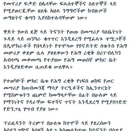
የመኖሪያ ፍቃድ በሌላቸው ፍልሰተኞችና ስደተኞች ላይ
የሚያወርዷቸው ዘለፋ አዘል ንግግሮችም ከብዙዎች
ውግዘትና ቁጣን እያስከተሉባቸውም ነው።
ዋይት ሃውስ ደጅ ላይ ትናንት የወጡ በመሣሪያ ባለቤትነት
ጉዳይ ላይ ጠንካራ ቁጥጥር እንዲደረግ የሚፈልጉ ተሟጋቾች
በዴሞክራቶች የበላይነት የተሞላው የዩናይትድ ስቴትስ የሕግ
መምሪያ ቀደም ሲል ያፀደቀውን የሕግ ረቂቅ በሪፐብሊካን
አብላጫ መቀመጫ የተያዘው የሕግ መወሰኛ ምክር ቤት
እንዲያፀድቀው ሲጠይቁ ውለዋል።
የተወካዮች ምክር ቤቱ የሕግ ረቂቅ የነፍስ ወከፍ የጦር
መሣሪያ ከጠብመንጃ ማሳያ ትርዒቶችና ከኢንተርኔት
የሚሸምቱትን ጨምሮ ከመግዛታቸው በፊት በሁሉም ላይ
የማንነትና የዳራቸው ፍተሻና ጥናት እንዲደረግ የሚያስገድድ
የድንጋጌ ሃሣብ የያዘ ነው።
ፕሬዚዳንት ትረምፕ በሁለቱ ከተሞች ላይ የደረሰውን
አስደንጋጭና አሳዛኝ አደጋ አስመልክተው ከትናንት በስተያ