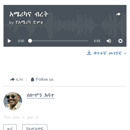
አሜሪካና ብረት
by
የአሜሪካ ድምፅ
No media source currently available
0:00
6:58
ቀጥተኛ መገናኛ
አጋሩ
Follow us
ሰሎሞን አባተ
This item is part of
ዜና
ዓለምአቀፍ