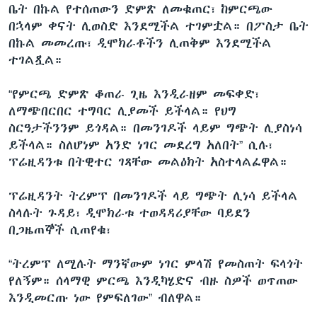
ቤት በኩል የተሰጠውን ድምጽ ለመቁጠር፣ ከምርጫው
በኋላም ቀናት ሊወስድ እንደሚችል ተገምቷል። በፖስታ ቤት
በኩል መመረጡ፣ ዲሞክራቶችን ሊጠቅም እንደሚችል
ተገልጿል።
“የምርጫ ድምጽ ቆጠራ ጊዜ እንዲራዘም መፍቀድ፣
ለማጭበርበር ተግባር ሊያመች ይችላል። የህግ
ስርዓታችንንም ይጎዳል። በመንገዶች ላይም ግጭት ሊያስነሳ
ይችላል። ስለሆነም አንድ ነገር መደረግ አለበት” ሲሉ፣
ፕሬዚዳንቱ በትዊተር ገጻቸው መልዕክት አስተላልፈዋል።
ፕሬዚዳንት ትረምፕ በመንገዶች ላይ ግጭት ሊነሳ ይችላል
ስላሉት ጉዳይ፣ ዲሞክራቱ ተወዳዳሪያቸው ባይደን
በጋዜጠኞች ሲጠየቁ፣
“ትረምፕ ለሚሉት ማንኛውም ነገር ምላሽ የመስጠት ፍላጎት
የለኝም። ሰላማዊ ምርጫ እንዲካሄድና ብዙ ስዎች ወጥጠው
እንዲመርጡ ነው የምፍለገው” ብለዋል።