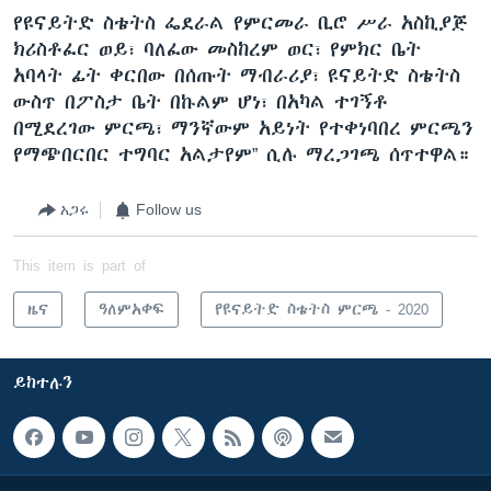
የዩናይትድ ስቴትስ ፌደራል የምርመራ ቢሮ ሥራ አስኪያጅ
ክሪስቶፈር ወይ፣ ባለፈው መስከረም ወር፣ የምክር ቤት
አባላት ፊት ቀርበው በሰጡት ማብራሪያ፣ ዩናይትድ ስቴትስ
ውስጥ በፖስታ ቤት በኩልም ሆነ፣ በአካል ተገኝቶ
በሚደረገው ምርጫ፣ ማንኛውም አይነት የተቀነባበረ ምርጫን
የማጭበርበር ተግባር አልታየም” ሲሉ ማረጋገጫ ሰጥተዋል።
አጋሩ
Follow us
This item is part of
ዜና
ዓለምአቀፍ
የዩናይትድ ስቴትስ ምርጫ - 2020
ይከተሉን