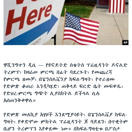
ቋንቋዎች
ዋሺንግተን ዲሲ —
የዩናይትድ ስቴትስ ፕሬዚዳንት ዶናልድ
ትረምፕ፣ ከዛሬው ምርጫ በፊት ባደረጉት፣ የመጨረሻ
የምርጫ ዘመቻ፣ በፔንስልቬንያ ክፍለ-ግዛት፣ የተራዘመ
የድምጽ ቆጠራ እንዲካሄድ፣ ጠቅላይ ፍርድ ቤት መፍቀዱ፣
የድህረ-ምርጫ ግጭት ሊያስከትል ይችላል ሲሉ
አስጠንቅቀዋል።
የድምጽ መለኪያ አሃዞች እንደሚያሳዩት፣ በፔንስልቬያ ክፍለ-
ግዛት፣ የቀድሞው ምክትል ፕሬዚዳንት ጆ ባይደን፣ በጥቂትም
ቢሆን ትረምፕን እየቀደሙ ነው። በክፍለ-ግዛቲቱ በፖስታ