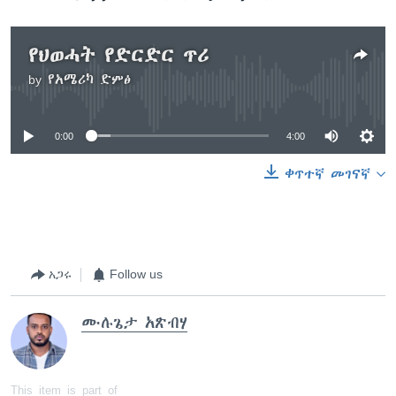
የህወሓት የድርድር ጥሪ
by
የአሜሪካ ድምፅ
No media source currently available
0:00
4:00
ቀጥተኛ መገናኛ
አጋሩ
Follow us
ሙሉጌታ አጽብሃ
This item is part of