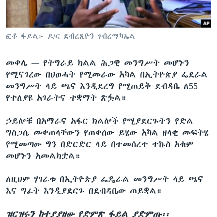
ቋንቋዎች
ፎቶ ፋይል፦ ዶ/ር ደብረጺዮን ገብረሚካኤል
መቀሌ —
የትግራይ ክልል ሕጋዊ መንግሥት መሆኑን
የሚናገረው በህወሓት የሚመራው አካል በኢትዮጵያ ፌደራል
መንግሥት ላይ ጫና እንዲደረግ የሚጠይቅ ደብዳቤ ለ55
የተለያዩ አገራትና ተቋማት ጽፏል።
ኃይሎቹ በአማራና አፋር ክልሎች የሚያደርጉትን የድል
ግስጋሴ መቀጠላቸውን የጠቀሰው ይሄው አካል ዘላቂ መፍትሄ
የሚመጣው ግን በድርድር ላይ በተመሰረተ ተኩስ አቁም
መሆኑን አመልክቷል።
ለዚህም ሃገራቱ በኢትዮጵያ ፌዴራል መንግሥት ላይ ጫና
እና ግፊት እንዲያደርጉ በደብዳቤው ጠይቋል።
ዝርዝሩን ከተያያዘው የድምጽ ፋይል ያድምጡ፡፡