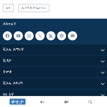
ዜና
ኢትዮጵያ/ኤርትራ
ይከተሉን
ቪኦኤ አማርኛ
ቪዲዮ
ድምጽ
ቪኦኤ አፍሪካ
ስለ እኛ
ቀጥታ