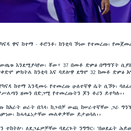
የካናዳ ዋና ከተማ - ቶሮንቶ፣ ከንቲባ ኾነው የተመረጡ፣ የመጀ
 ውጤቱ እንደሚያሳየው፣ ቾው፥ 37 በመቶ ድምፅ በማግኘት ሲያሸ
የቀድሞ ምክትል ከንቲባ እና ባይሎዋ ደግሞ 32 ከመቶ ድምፅ 
የካናዳ ከተማ እንዲመሩ የተመረጡ ሁለተኛዋ ሴት ሲኾኑ፣ ባለ
 የሥልጣን ዘመን በድጋሚ የተመረጡትን ጆን ቶሪን ይተካሉ፡፡
ጡ ከአራት ወራት በኋላ፣ ከጋብቻ ውጪ ከሠራተኛቸው ጋራ ግን
ምነው፣ ከሓላፊነታቸው መልቀቃቸው ይታወሳል፡፡
ን ተከትሎ፣ ለደጋፊዎቻቸው ባደረጉት ንግግር፣ “በወደፊት ሕይ