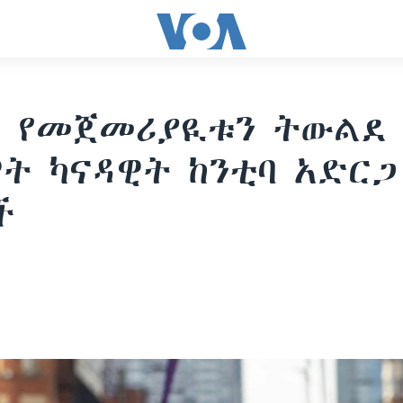
ቶ የመጀመሪያዪቱን ትውልደ
ት ካናዳዊት ከንቲባ አድርጋ
ች