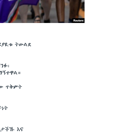
መሪያዪቱ ትውልደ
ንፉ፣
አግኝተዋል።
ፈው ጥቅምት
ኙነት
ወታችኹ እና