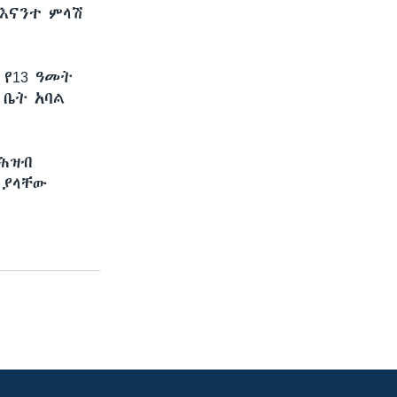
እናንተ ምላሽ
 የ13 ዓመት
 ቤት አባል
 ሕዝብ
 ያላቸው