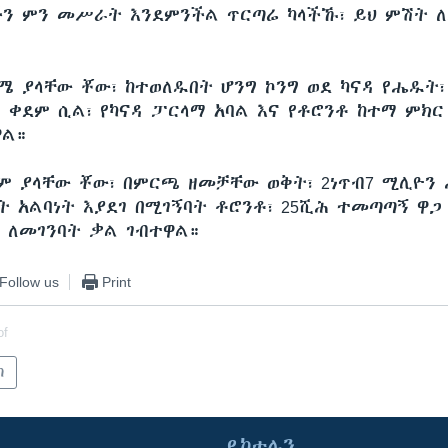
ችን ምን መሥራት እንደምንችል ጥርጣሬ ካላችኹ፣ ይህ ምሽት ለ
ሜ ያላቸው ቾው፣ ከተወለዱበት ሆንግ ኮንግ ወደ ካናዳ የሔዱት፣
፡ ቀደም ሲል፣ የካናዳ ፓርላማ አባል እና የቶሮንቶ ከተማ ምክር
ዋል።
ም ያላቸው ቾው፣ በምርጫ ዘመቻቸው ወቅት፣ 2ነጥብ7 ሚሊዮን
ት አልባነት እያደገ በሚገኝባት ቶሮንቶ፣ 25ሺሕ ተመጣጣኝ ዋጋ
 ለመገንባት ቃል ገብተዋል።
Follow us
Print
of
ካ
ይከተሉን