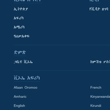
ኢትዮጵያ
የቪዲዮ ዘገባ
አፍሪካ
አሜሪካ
ዓለምአቀፍ
ድምጽ
ጋቢና ቪኦኤ
ከምሽቱ ሦስ
ቪኦኤ አፍሪካ
Afaan Oromoo
French
Amharic
Kinyarwand
English
Kirundi
Learning English