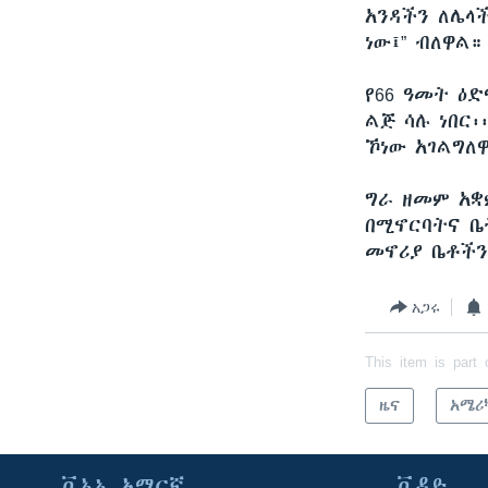
አንዳችን ለሌላ
ነው፤” ብለዋል።
የ66 ዓመት ዕድ
ልጅ ሳሉ ነበር፡
ኾነው አገልግለ
ግራ ዘመም አቋ
በሚኖርባትና ቤ
መኖሪያ ቤቶችን
አጋሩ
This item is part 
ዜና
አሜሪ
ቪኦኤ አማርኛ
ቪዲዮ