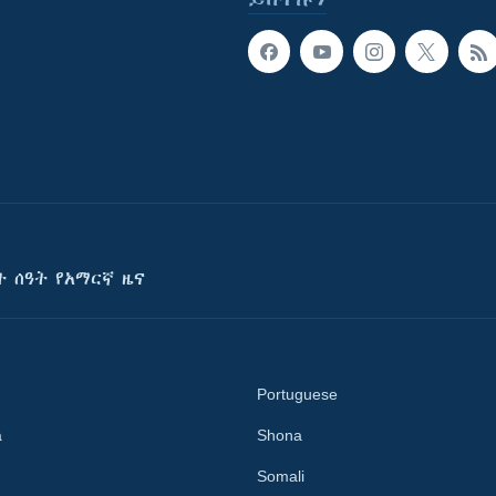
ት ሰዓት የአማርኛ ዜና
Portuguese
a
Shona
Somali