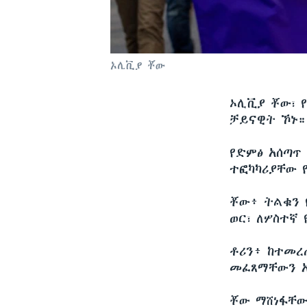
ኦሊቪያ ቾው
ኦሊቪያ ቾው፣ 
ቻይናዊት ኾኑ።
የድምፅ አሰጣጥ
ተፎካካሪያቸው 
ቾው፥ ትልቁን 
ወር፣ ለሦስተኛ
ቶሪን፥ ከተመረ
መፈጸማቸውን አ
ቾው ማሸነፋቸው