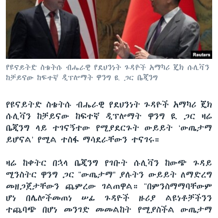
ቋንቋዎች
የዩናይትድ ስቴትሱ ብሔራዊ የደህንነት ጉዳዮች አማካሪ ጄክ ሱሊቫን
ከቻይናው ከፍተኛ ዲፕሎማት ዋንግ ዪ ጋር ቤጂንግ
የዩናይትድ ስቴትሱ ብሔራዊ የደህንነት ጉዳዮች አማካሪ ጄክ
ሱሊቫን ከቻይናው ከፍተኛ ዲፕሎማት ዋንግ ዪ ጋር ዛሬ
ቤጂንግ ላይ ተገናኝተው የሚያደርጉት ውይይት ‘ውጤታማ
ይሆናል’ የሚል ተስፋ ማሳደራቸውን ተናገሩ።
ዛሬ ከቀትር በኋላ ቤጂንግ የገቡት ሱሊቫን ከውጭ ጉዳይ
ሚንስትር ዋንግ ጋር "ውጤታማ” ያሉትን ውይይት ለማድረግ
መዘጋጀታቸውን ጨምረው ገልጠዋል። "በምንስማማባቸውም
ሆነ በሌሎችመጠነ ሠፊ ጉዳዮች ዙሪያ ልዩነቶቻችንን
ተጨባጭ በሆነ መንገድ መመልከት የሚያስችል ውጤታማ