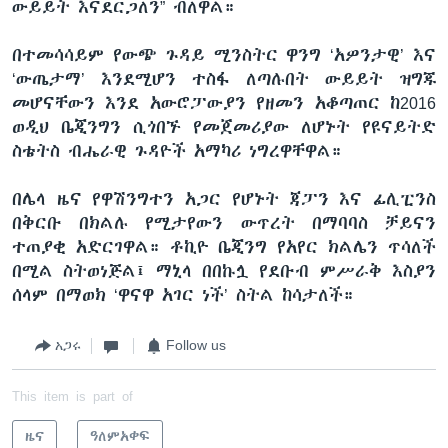
ውይይት እናደርጋለን” ብለዋል።
በተመሳሳይም የውጭ ጉዳይ ሚንስትር ዋንግ ‘አዎንታዊ’ እና
‘ውጤታማ’ እንደሚሆን ተስፋ ለጣሉበት ውይይት ዝግጁ
መሆናቸውን እንደ አውሮፓውያን የዘመን አቆጣጠር ከ2016
ወዲህ ቤጂንግን ሲጎበኙ የመጀመሪያው ለሆኑት የዩናይትድ
ስቴትስ ብሔራዊ ጉዳዮች አማካሪ ነግረዋቸዋል።
በሌላ ዜና የዋሽንግተን አጋር የሆኑት ጃፓን እና ፊሊፒንስ
በቅርቡ በክልሉ የሚታየውን ውጥረት በማባባስ ቻይናን
ተጠያቂ አድርገዋል። ቶኪዮ ቤጂንግ የአየር ክልሌን ጥሳለች
በሚል ስትወነጅል፤ ማኒላ በበኩሏ የደቡብ ምሥራቅ እስያን
ሰላም በማወክ ‘ዋናዋ አገር ነች’ ስትል ከሳታለች።
አጋሩ
Follow us
This item is part of
ዜና
ዓለምአቀፍ