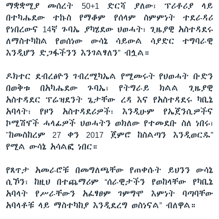
ማቋቋሚያ መሰረት 50+1 ድርሻ ያለው፣ ፕሪቶሪያ ላይ
በተካሔደው ተኩስ የማቆም የሰላም ስምምነት ተደራዳሪ
የነበረውና 14ኛ ጉባኤ ያካሄደው ህወሓት፣ ጊዜያዊ አስተዳደሩ
ለማስተካከል የወሰነው ውሳኔ ሳይውል ሳያድር ተግባራዊ
እንዲሆን ድጋፋችንን እንገልፃለን” ብሏል።
ዶክተር ደብረፅዮን ገብረሚካኤል የሚመሩት የህወሓት ቡድን
በወቅቱ በአካሔደው ጉባኤ፣ የትግራይ ክልል ጊዜያዊ
አስተዳደር ፕሬዝደንት ጌታቸው ረዳ እና የአስተዳደሩ ካቢኔ
አባላት፣ የዞን አስተዳደሪዎች፣ እንዲሁም የኤጀንሲዎችና
ኮሚሽኖች ሓላፊዎች ህወሓትን ወክለው የተመደቡ ስለ ነበሩ፣
"ከመስከረም 27 ቀን 2017 ጀምሮ ከስልጣን እንዲወርዱ”
የሚል ውሳኔ አሳልፎ ነበር።
የጸጥታ አመራሮቹ በመግለጫቸው የጠቀሱት ይህንን ውሳኔ
ሲኾን፣ ከዚህ በተጨማሪም “ሰራዊታችን የወከላቸው የካቢኔ
አባላት የሥራቸውን አፈፃፀም ገምግሞ እምነት ባጣባቸው
አባላቶቹ ላይ ማስተካከያ እንዲደረግ ወስነናል” ብለዋል።