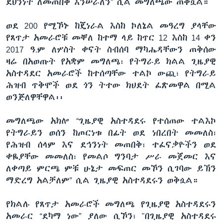
ደህንነት ለመጠበቅ እንሠራለን” ሲል መግለጫው ጠቅሷል።
ወደ 200 የሚኾኑ ከጄነራል እስከ ኮለኔል መዓረግ ያላቸው
የጸጥታ አመራሮቹ መቐለ ከተማ ላይ ከጥር 12 እስከ 14 ቀን
2017 ዓ.ም ለሦስት ቀናት ስብሰባ ማካሔዳቸውን ጠቅሰው
ዛሬ በአወጡት የአቋም መግለጫ፣ የትግራይ ክልል ጊዜያዊ
አስተዳደር አመራሮች ከተሰጣቸው ተልኮ ውጪ፣ የትግራይ
ሕዝብ ጥቅሞች ወደ ጎን ትተው ክህደት ፈጽመዋል በሚል
ወንጅለዋቸዋል፡፡
መግለጫው አክሎ “ጊዜያዊ አስተዳደሩ የተሰጠው ተልእኮ
የትግራይን ወሰን ከጦርነቱ በፊት ወደ ነበረበት መመለስ፣
የሕዝብ ሰላም እና ደኅንነት መጠበቅ፣ ተፈናቃዮችን ወደ
ቀዬያቸው መመለስ፣ የመልሶ ግንባታ ሥራ መጀመር እና
ለቀጣይ ምርጫ ምቹ ሁኔታ መፍጠር መኾን ሲገባው ይኽን
ማድረግ አልቻለም” ሲል ጊዜያዊ አስተዳደሩን ወቅሷል።
የክልሉ የጸጥታ አመራሮች መግለጫ የጊዜያዊ አስተዳደሩን
አመራር “ደካማ ነው” ያለው ሲኾን፣ "በጊዜያዊ አስተዳደሩ