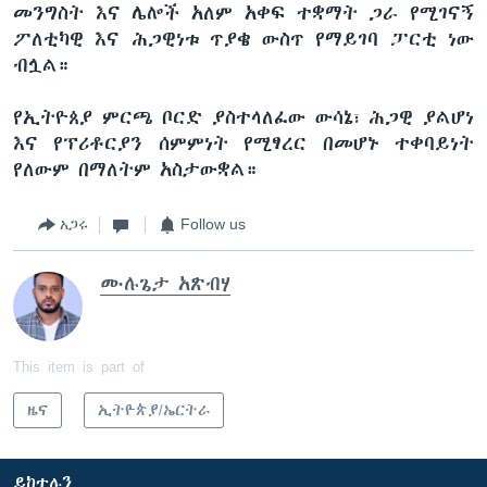
መንግስት እና ሌሎች አለም አቀፍ ተቋማት ጋራ የሚገናኝ
ፖለቲካዊ እና ሕጋዊነቱ ጥያቄ ውስጥ የማይገባ ፓርቲ ነው
ብሏል።
የኢትዮጰያ ምርጫ ቦርድ ያስተላለፈው ውሳኔ፣ ሕጋዊ ያልሆነ
እና የፕሪቶርያን ሰምምነት የሚፃረር በመሆኑ ተቀባይነት
የለውም በማለትም አስታውቋል።
አጋሩ
Follow us
ሙሉጌታ አጽብሃ
This item is part of
ዜና
ኢትዮጵያ/ኤርትራ
ይከተሉን