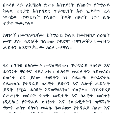
በጉዳዩ ላይ ለአሜሪካ ድምፅ አስተያየት የሰጡት፣ የትግራይ
ክልል ጊዜያዊ አስተዳደር ፕሬዝደንት አቶ ጌታቸው ረዳ
“ውሳኔው ተቀባይነት የሌለው ትልቅ ስህተት ነው” ሲሉ
ተቃውመውታል።
አዛዦቹ በመግለጫቸው፣ ከትግራይ ክልል ከመከላከያ ሰራዊት
ውጭ ያሉ ሓይሎች ካልወጡ የቀድሞ ተዋጊዎችን የመበተን
ሒደቱን እንደሚቃወሙ አስታውቀዋል።
ዛሬ በንባብ በአሰሙት መግለጫቸው፣ “የትግራይ የሰላም እና
ደኅንነት ዋስትና ሳይረጋገጥ፣ ሉአላዊ መሬታችን ሳይመለስ፣
በጠላት ስር ያለው ህዝባችን ነፃ ሳይወጣ፣ የተፈናቀሉ
ሳይመለሱ የትግራይ ሰራዊት ይበተን እና ሌሎች ሓይሎች
ይግቡ የሚል ሓሳቦች እናወግዛለን።" ብለዋል። "በፕሪቶሪያ
ሰምምነት መሰረት ትጥቅ መፍታት እና ሰራዊት መበተን
(ዲዲአር) የትግራይ ደኅንነት እና የሠራዊታችን ዝግጁነት
ግምት ወስጥ ባስገባ መልኩ በመፈፀም የትግራይ ሰለም እና