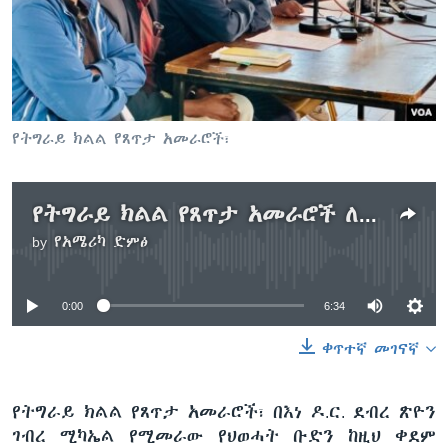
ቋንቋዎች
የትግራይ ክልል የጸጥታ አመራሮች፣
የትግራይ ክልል የጸጥታ አመራሮች ለእነ ዶ.ር ደብረ ጽዮን ቡድን ሐሳብ ድጋፋቸውን ሰጡ
by
የአሜሪካ ድምፅ
No media source currently available
0:00
6:34
ቀጥተኛ መገናኛ
የትግራይ ክልል የጸጥታ አመራሮች፣ በእነ ዶ.ር. ደብረ ጽዮን
ገብረ ሚካኤል የሚመራው የህወሓት ቡድን ከዚህ ቀደም