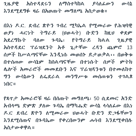
ጊዜያዊ አስተዳደሩን ለማስተካከል ያሳለፈውን ውሳኔ
እንደሚደግፉ ዛሬ በአወጡት መግለጫ አስታወቁ።
በእነ ዶ.ር. ደብረ ጽዮን ገብረ ሚካኤል የሚመራው የሕዝባዊ
ወያነ ሓርነት ትግራይ (ህወሓት) ቡድን ከዚህ ቀደም
አደረግኩት ባለው ጉባኤ፣ የትግራይ ክልል ጊዜያዊ
አስተዳደር ፕሬዝደንት አቶ ጌታቸው ረዳን ጨምሮ 13
ሰዎች ከሥልጣናቸው እንዲነሱ መወሰኑ ይታወቃል፡፡ በወቅቱ
በተሰጠው ውሳኔም ከስልጣናቸው በተነሱት ሰዎች ምትክ
ሌሎች አመራሮች መመደቡን እና ፕሬዝዳንቱን በተመለከተ
ግን ውሳኔውን ለፌደራል መንግሥቱ መሰጠቱን ተገልጾ
ነበር።
የጸጥታ አመራሮቹ ዛሬ በሰጡት መግለጫ፣ 50 ሲደመር አንድ
አብላጫ ድምጽ ያለው ጉባኤ በማካሔድ ውሳኔ ላሳለፈው በእነ
ዶ.ር ደብረ ጽዮን ለሚመራው ህወሓት ቡድን ድጋፋቸውን
እንደሚሰጡና በጉባኤው የቀረበውንም ሐሳብ እንደሚቀበሉ
አስታውቀዋል።