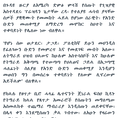
በጉዳዩ ዙርያ ለአሜሪካ ድምፅ ምላሽ የሰጡት የጊዝያዊ
አስተዳደሩ ፕሬዝዳን ጌታቸው ረዳ፣ የተለያዩ ሓሳብ ያላቸው
ሰዎች ያቋቋሙት የመመከት ሓይል የሆነው ሰራዊት፣ የአንድ
ቡድን መጠቀሚያ ለማድረግ መሞከር ስህተት እና
ተቀባይነት የሌለው ነው ብለዋል።
“የሆነ ሰው ወታደር፣ ታጋይ፣ ፖለቲከኛ ይሁን መሀንዲስ
የፈለገውን ቡድን የመምረጥ እና የመደገፍ መብት አለው።
ለትግራይ ህዝብ ህልውና ከሁሉም አስተሳሰቦች እና ከሁሉም
የትግራይ አቅጣጫ የተውጣጣ የህልወና ኃይል በአጋጣሚ
ሓለፊነት ስለያዘ የአንድ ቡድን መጠቀሚያ እንዲሆን
መወሰን ግን በመሰረቱ ተቀባይነት የለውም ሊኖረውም
አይችልም” ብለዋል።
የክልሉ የፀጥታ ቢሮ ሓላፊ ሌተናንት ጀነራል ፍስሀ ኪዳኑ
የትግራይ ክልል የጸጥታ አመራሮች የሰጡትን መግለጫው
አስመልክቶ ተጨማሪ ማብራሪያ እንዲሰጡን ጠይቀናቸው፣
በሌላ ቀን እንደሚሰጡን ቃል ገብተው፣ ለአሁኑ የዛሬውን