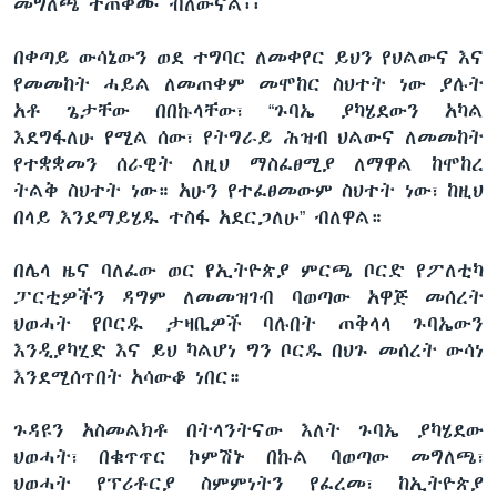
መግለጫ ተጠቀሙ ብለውናል፡፡
በቀጣይ ውሳኔውን ወደ ተግባር ለመቀየር ይህን የህልውና እና
የመመከት ሓይል ለመጠቀም መሞከር ስህተት ነው ያሉት
አቶ ጌታቸው በበኩላቸው፣ “ጉባኤ ያካሄደውን አካል
እደግፋለሁ የሚል ሰው፣ የትግራይ ሕዝብ ህልውና ለመመከት
የተቋቋመን ሰራዊት ለዚህ ማስፈፀሚያ ለማዋል ከሞከረ
ትልቅ ስህተት ነው። አሁን የተፈፀመውም ስህተት ነው፣ ከዚህ
በላይ እንደማይሄዱ ተስፋ አደርጋለሁ” ብለዋል።
በሌላ ዜና ባለፈው ወር የኢትዮጵያ ምርጫ ቦርድ የፖለቲካ
ፓርቲዎችን ዳግም ለመመዝገብ ባወጣው አዋጅ መሰረት
ህወሓት የቦርዱ ታዛቢዎች ባሉበት ጠቅላላ ጉባኤውን
እንዲያካሂድ እና ይህ ካልሆነ ግን ቦርዱ በህጉ መሰረት ውሳነ
እንደሚሰጥበት አሳውቆ ነበር።
ጉዳዩን አስመልክቶ በትላንትናው እለት ጉባኤ ያካሄደው
ህወሓት፣ በቁጥጥር ኮምሽኑ በኩል ባወጣው መግለጫ፣
ህወሓት የፕሪቶርያ ስምምነትን የፈረመ፣ ከኢትዮጵያ