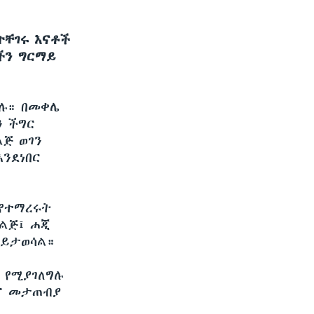
ተቸገሩ እናቶች
ችን ግርማይ
ቃሉ። በመቀሌ
ን ችግር
ጅ ወገን
ንደነበር
የተማረሩት
 ልጅ፤ ሐጂ
 ይታወሳል።
 የሚያገለግሉ
ትና መታጠብያ