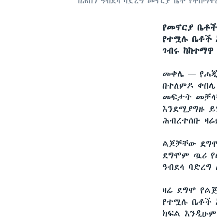
በሐሰን ዓብደላ ባድረግ መኖርያ ቤት የተሰጣቸ
የመኖርያ ቤቶች
የተሟሉ ቤቶች 
ገብሩ ከከተማዋ
መቀሌ —
የሐ
በተለምዶ ቀበሌ
መፍታት መቻላቸ
እንደሚያግዙ ይ
ሕብረተሰቡ ዛሬ
ልጆቻቸው ደግሞ
ደግሞም ጧሪ የ
ዓብደላ ባድረግ
ዛሬ ደግሞ የል
የተሟሉ ቤቶች 
ክፍል እንዲሁም