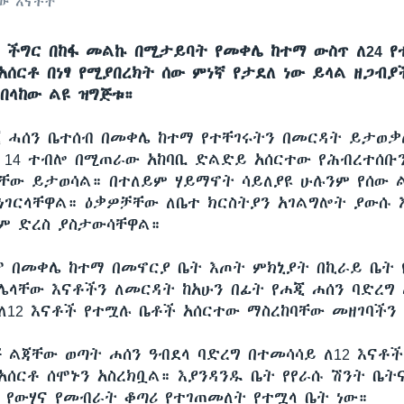
ው እናቶች
 ችግር በከፋ መልኩ በሚታይባት የመቀሌ ከተማ ውስጥ ለ24 የ
አሰርቶ በነፃ የሚያበረክት ሰው ምነኛ የታደለ ነው ይላል ዘጋብያ
 በላከው ልዩ ዝግጅቱ።
ጂ ሓሰን ቤተሰብ በመቀሌ ከተማ የተቸገሩትን በመርዳት ይታወ
 14 ተብሎ በሚጠራው አከባቢ ድልድይ አሰርተው የሕብረተሰቡ
ው ይታወሳል። በተለይም ሃይማኖት ሳይለያዩ ሁሉንም የሰው ል
ነገርላቸዋል። ዕቃዎቻቸው ለቤተ ክርስትያን አገልግሎት ያውሱ እ
ም ድረስ ያስታውሳቸዋል።
 በመቀሌ ከተማ በመኖርያ ቤት እጦት ምክኒያት በኪራይ ቤት 
ሌላቸው እናቶችን ለመርዳት ከአሁን በፊት የሐጂ ሐሰን ባድረግ
 ለ12 እናቶች የተሟሉ ቤቶች አሰርተው ማስረከባቸው መዘገባችን
ጅ ልጃቸው ወጣት ሐሰን ዓብደላ ባድረግ በተመሳሳይ ለ12 እናቶች
አሰርቶ ሰሞኑን አስረክቧል። እያንዳንዱ ቤት የየራሱ ሽንት ቤ
 የውሃና የመብራት ቆጣሪ የተገጠመለት የተሟላ ቤት ነው።