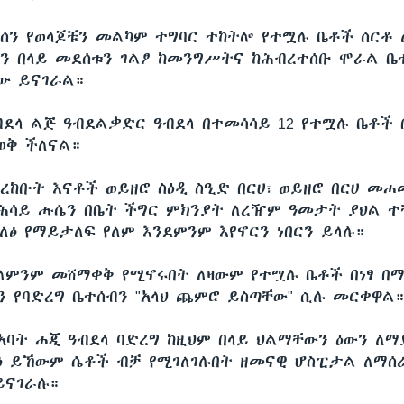
ሐሰን የወላጆቹን መልካም ተግባር ተከትሎ የተሟሉ ቤቶች ሰርቶ 
ን በላይ መደሰቱን ገልፆ ከመንግሥትና ከሕብረተሰቡ ሞራል ቤ
ው ይናገራል።
ብደላ ልጅ ዓብደልቃድር ዓብደላ በተመሳሳይ 12 የተሟሉ ቤቶች 
ወቅ ችለናል።
ረከቡት እናቶች ወይዘሮ ስዕዲ ስዒድ በርሀ፣ ወይዘሮ በርሀ መሐ
ካሕሳይ ሑሴን በቤት ችግር ምክንያት ለረዥም ዓመታት ያህል 
ለፅ የማይታለፍ የለም እንደምንም እየኖርን ነበርን ይላሉ።
ያለምንም መሸማቀቅ የሚኖሩበት ለዛውም የተሟሉ ቤቶች በነፃ 
ን የባድረግ ቤተሰብን "አላህ ጨምሮ ይስጣቸው" ሲሉ መርቀዋል
 አባት ሐጂ ዓብደላ ባድረግ ከዚህም በላይ ህልማቸውን ዕውን ለማ
ፅ ይኸውም ሴቶች ብቻ የሚገለገሉበት ዘመናዊ ሆስፒታል ለማሰ
ይናገራሉ።