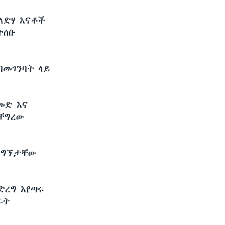
ለድሃ እናቶች
ተሰቡ
በመገንባት ላይ
መድ እና
ተቸግረው
በማግኘታቸው
።
ድረግ እየጣሩ
ራት