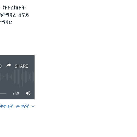
ን ከተረከቡት
የምግባረ ሰናይ
ተግባር
D
SHARE
9:59
ቀጥተኛ መገናኛ
SHARE