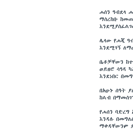
ሐሰን ዓብደላ 
ማስረከቡ ከመጠ
እንደሚያስፈልገ
ሌላው የሐጂ ዓ
እንደሚገኝ ለማ
ቤቶቻቸውን ከተ
ወይዘሮ ሳዓዳ 
እንደነበር በመግ
በአሁኑ ሰዓት 
ከልብ በማመስገ
የሐሰን ባድረግ
እንዳሉ በመግለ
ማቀዳቸውንም 