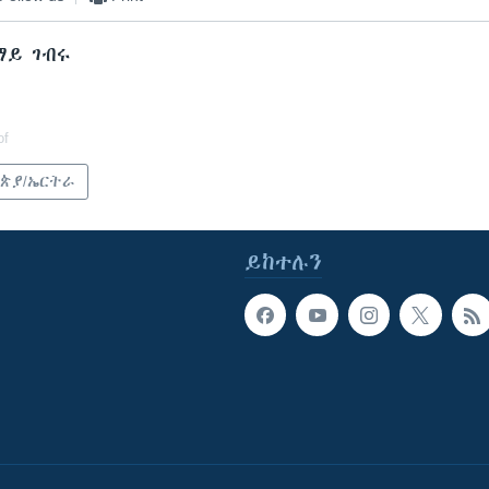
ማይ ገብሩ
of
ጵያ/ኤርትራ
ይከተሉን