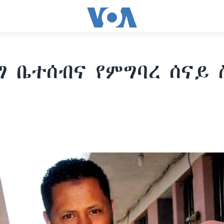
ግ ቤተሰብና የምግባረ ሰናይ