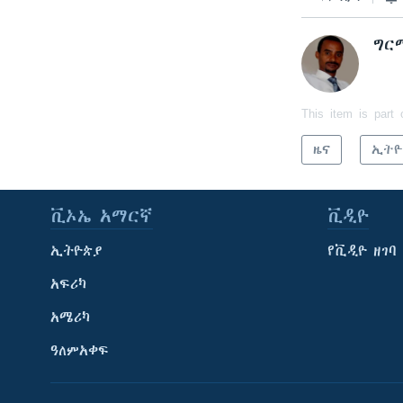
ግር
This item is part 
ዜና
ኢትዮ
ቪኦኤ አማርኛ
ቪዲዮ
ኢትዮጵያ
የቪዲዮ ዘገባ
አፍሪካ
አሜሪካ
ዓለምአቀፍ