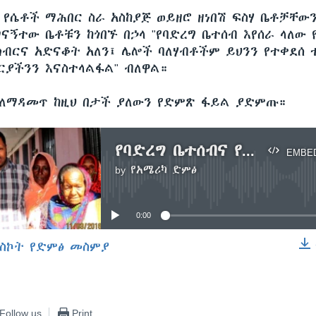
 የሴቶች ማሕበር ስራ አስከያጅ ወይዘሮ ዘነበሽ ፍስሃ ቤቶቻቸው
ናኝተው ቤቶቹን ከጎበኙ በኃላ "የባድረግ ቤተሰብ እየሰራ ላለው 
ክብርና አድናቆት አለን፤ ሌሎች ባለሃብቶችም ይህንን የተቀደሰ 
ርያችንን እናስተላልፋል" ብለዋል።
ለማዳመጥ ከዚህ በታች ያለውን የድምጽ ፋይል ያድምጡ።
የባድረግ ቤተሰብና የምግባረ ሰናይ ስራዎቹ
EMBE
by
የአሜሪካ ድምፅ
No media source currently available
0:00
ስኮት የድምፅ መስምያ
EMBED
Follow us
Print