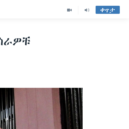
ቀጥታ
 ስራዎቹ