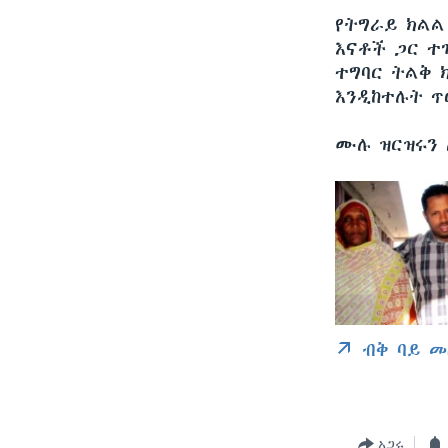
የትግራይ ክልል
እናቶች ጋር ተገ
ተግባር ትልቅ 
እንዲከተሉት ጥ
ሙሉ ዝርዝሩን 
ብቅ ባይ መ
አጋሩ