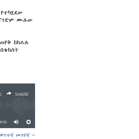
 የተካሄደው
ተናገድም ሙሉው
ጠየቅ ከክልሉ
 በቴክስት
D
SHARE
06:01
ቀጥተኛ መገናኛ