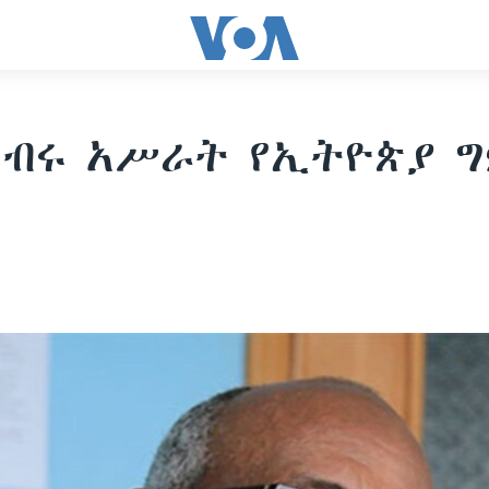
ገብሩ አሥራት የኢትዮጵያ 