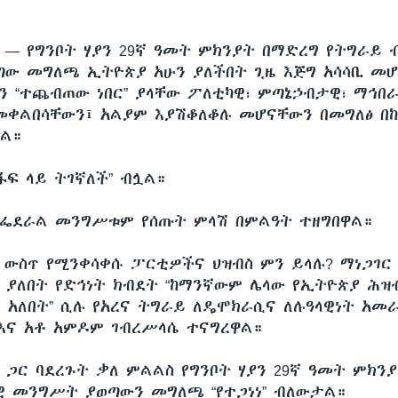
ሲ —
የግንቦት ሃያን 29ኛ ዓመት ምክንያት በማድረግ የትግራይ
ው መግለጫ ኢትዮጵያ አሁን ያለችበት ጊዜ እጅግ አሳሳቢ መሆ
ን “ተጨብጠው ነበር” ያላቸው ፖለቲካዊ፣ ምጣኔኃብታዊ፣ ማኅበ
መቀልበሳቸውን፤ አልያም እያሽቆለቆሉ መሆናቸውን በመግለፅ በ
ቷል።
አፋፍ ላይ ትገኛለች” ብሏል።
ፌደራል መንግሥቱም የሰጡት ምላሽ በምልዓት ተዘግበዋል።
 ውስጥ የሚንቀሳቀሱ ፓርቲዎችና ህዝብስ ምን ይላሉ? ማነጋገር
 ያለበት የድኅነት ክብደት “ከማንኛውም ሌላው የኢትዮጵያ ሕዝብ
 አለበት” ሲሉ የአረና ትግራይ ለዴሞክራሲና ለሉዓላዊነት አመራ
እና አቶ አምዶም ገብረሥላሴ ተናግረዋል።
 ጋር ባደረጉት ቃለ ምልልስ የግንቦት ሃያን 29ኛ ዓመት ምክን
ዊ መንግሥት ያወጣውን መግለጫ “የተጋነነ” ብለውታል።