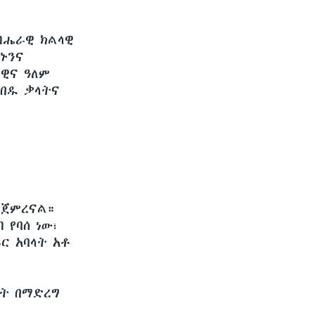
 ብሔራዊ ክልላዊ
ኑንና
ራዊና ዓለም
ከበዱ ቃላትና
 ጀምረናል።
 የባሰ ነው፣
ር አባላት አቶ
ያት በማድረግ