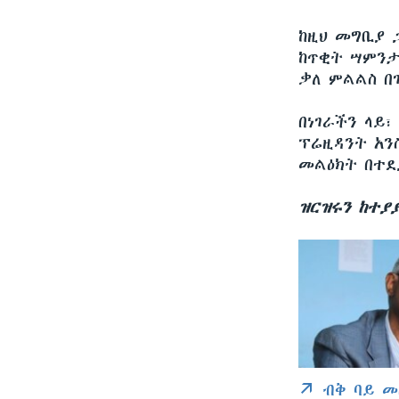
ከዚህ መግቢያ 
ከጥቂት ሣምንታ
ቃለ ምልልስ በ
በነገራችን ላይ
ፕሬዚዳንት አን
መልዕክት በተደ
ዝርዝሩን ከተያ
ብቅ ባይ መ