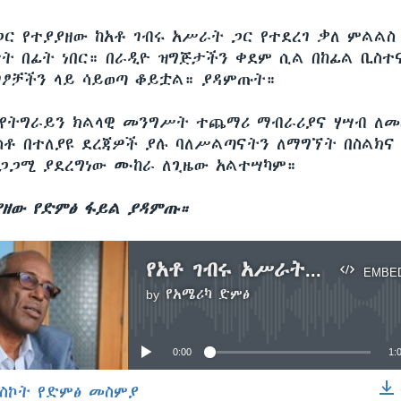
ጋር የተያያዘው ከአቶ ገብሩ አሥራት ጋር የተደረገ ቃለ ምልልስ
ት በፊት ነበር። በራዲዮ ዝግጅታችን ቀደም ሲል በከፊል ቢስ
ገፆቻችን ላይ ሳይወጣ ቆይቷል። ያዳምጡት።
፣ የትግራይን ክልላዊ መንግሥት ተጨማሪ ማብራሪያና ሃሣብ ለመ
ስቶ በተለያዩ ደረጃዎች ያሉ ባለሥልጣናትን ለማግኘት በስልክና
ጋጋሚ ያደረግነው ሙከራ ለጊዜው አልተሣካም።
ያዘው የድምፅ ፋይል ያዳምጡ።
የአቶ ገብሩ አሥራት የኢትዮጵያ ግምገማ
EMBE
by
የአሜሪካ ድምፅ
No media source currently available
0:00
1:
ስኮት የድምፅ መስምያ