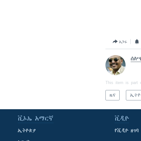
አጋሩ
ሰሎ
This item is part 
ዜና
ኢትዮ
ቪኦኤ አማርኛ
ቪዲዮ
ኢትዮጵያ
የቪዲዮ ዘገባ