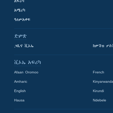
አፍሪካ
አሜሪካ
ዓለምአቀፍ
ድምጽ
ጋቢና ቪኦኤ
ከምሽቱ ሦስ
ቪኦኤ አፍሪካ
Afaan Oromoo
French
Amharic
Kinyarwand
English
Kirundi
Learning English
Hausa
Ndebele
ይከተሉን