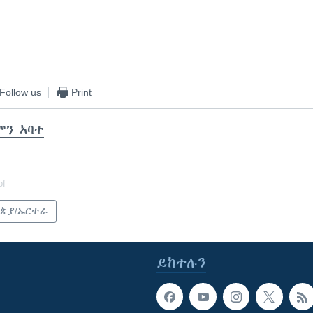
EMBED
Follow us
Print
ሞን አባተ
of
ጵያ/ኤርትራ
ይከተሉን