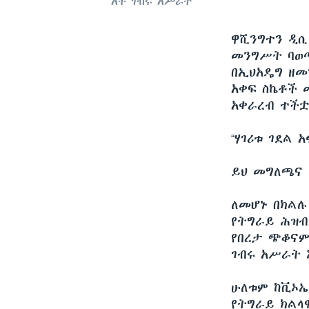
አቶ ገብሩ አሥራት
ዋሺንግተን ዲ
መንግሥት ባወጣ
በኢህአዴግ ዘመ
አቀፍ ስኬቶች 
አቀራረብ ተች
“ሃገሪቱ ገደል 
ይህ መግለጫና 
ለመሆኑ በክልሉ
የትግራይ ሕዝብ
የበረታ ጭቆናም
ገብሩ አሥራት 
ሁለቱም ከቪኦኤ
የትግራይ ክልላ