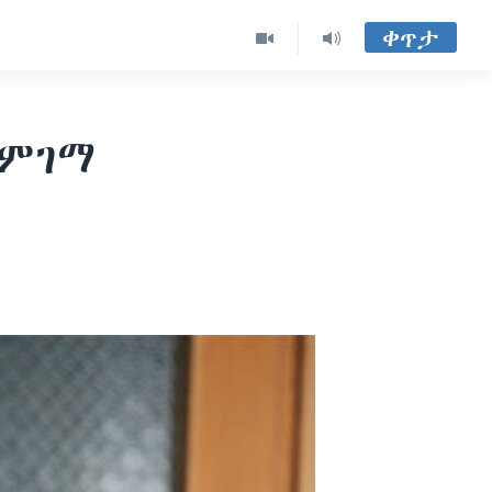
ቀጥታ
ግምገማ