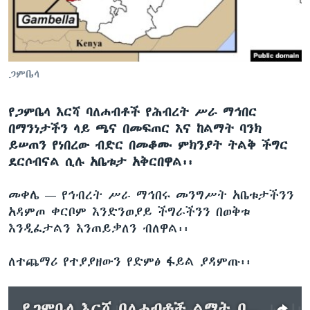
ቋንቋዎች
ጋምቤላ
የጋምቤላ እርሻ ባለሐብቶች የሕብረት ሥራ ማኅበር
በማንነታችን ላይ ጫና በመፍጠር እና ከልማት ባንክ
ይሠጠን የነበረው ብድር በመቆሙ ምክንያት ትልቅ ችግር
ደርሶብናል ሲሉ አቤቱታ አቅርበዋል፡፡
መቀሌ —
የኅብረት ሥራ ማኅበሩ መንግሥት አቤቱታችንን
አዳምጦ ቀርቦም እንድንወያይ ችግራችንን በወቅቱ
እንዲፈታልን እንጠይቃለን ብለዋል፡፡
ለተጨማሪ የተያያዘውን የድምፅ ፋይል ያዳምጡ፡፡
የጋምቤላ እርሻ ባለሐብቶች ልማት ባንክን አማረሩ