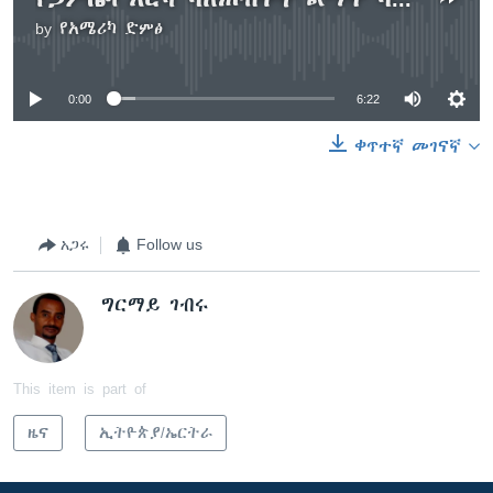
by
የአሜሪካ ድምፅ
No media source currently available
0:00
6:22
ቀጥተኛ መገናኛ
አጋሩ
Follow us
ግርማይ ገብሩ
This item is part of
ዜና
ኢትዮጵያ/ኤርትራ