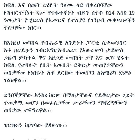
ክፍሌ እና በወ/ት ርዕዮት ዓለሙ ላይ በቀረበባቸው
የሽብርተኝነት ክሥ የጥፋተኛነት ብይን ሰጥቶ ከ14 እስከ 19
ዓመታት የሚደርስ የእሥርና የተለያዩ የገንዘብ መቀጫዎችን
ቋንቋዎች
ጥሎባቸው ነበር፡፡
ከእነዚህ መካከል የብሔራዊ አንድነት ፓርቲ ሊቀመንበር
አቶ ዘርይሁን ገብርእግዚአብሔር፣ የአውራምባ ታይምስ
ጋዜጣ ምክትል ዋና አዘጋጅ ውብሸት ታየ እና ወ/ሮ ሂሩት
ክፍሌ የተባሉት የቤት እመቤት ይቅርታ መጠየቃቸውን
ጠበቃቸው የነበሩት አቶ ደርበው ተመስገን ለአሜሪካ ድምፅ
ገልፀዋል፡፡
ደንበኞቻቸው አንከራከርም በማለታቸውና የይቅርታው ሂደት
ተጠቃሚ መሆን በመፈለጋቸው ሥራቸውን ማቋረጣቸውን
ጠበቃው ተናግረዋል፡፡
ዝርዝሩን ከዘገባው ያዳምጡ፡፡