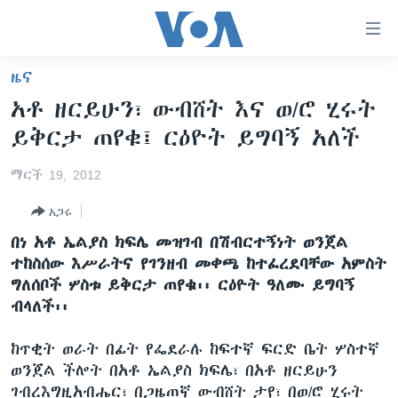
በቀላሉ
የመሥሪያ
ማገናኛዎች
ዜና
ዜና
ወደ
አቶ ዘርይሁን፣ ውብሸት እና ወ/ሮ ሂሩት
ዋናው
ኑሮ በጤንነት
ኢትዮጵያ
ይቅርታ ጠየቁ፤ ርዕዮት ይግባኝ አለች
ይዘት
ጋቢና ቪኦኤ
እለፍ
አፍሪካ
ማርች 19, 2012
ወደ
ከምሽቱ ሦስት ሰዓት የአማርኛ ዜና
ዓለምአቀፍ
ዋናው
አጋሩ
ቪዲዮ
ይዘት
አሜሪካ
በነ አቶ ኤልያስ ክፍሌ መዝገብ በሽብርተኝነት ወንጀል
እለፍ
የፎቶ መድብሎች
መካከለኛው ምሥራቅ
ተከስሰው እሥራትና የገንዘብ መቀጫ ከተፈረደባቸው አምስት
ወደ
ግለሰቦች ሦስቱ ይቅርታ ጠየቁ፡፡ ርዕዮት ዓለሙ ይግባኝ
ክምችት
ዋናው
ብላለች፡፡
ይዘት
እለፍ
Learning English
ከጥቂት ወራት በፊት የፌደራሉ ከፍተኛ ፍርድ ቤት ሦስተኛ
ወንጀል ችሎት በአቶ ኤልያስ ክፍሌ፣ በአቶ ዘርይሁን
ይከተሉን
ገብረእግዚአብሔር፣ በጋዜጠኛ ውብሸት ታየ፣ በወ/ሮ ሂሩት