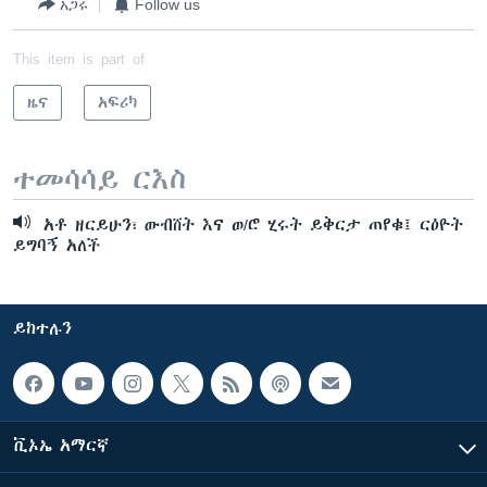
አጋሩ
Follow us
This item is part of
ዜና
አፍሪካ
ተመሳሳይ ርእስ
አቶ ዘርይሁን፣ ውብሸት እና ወ/ሮ ሂሩት ይቅርታ ጠየቁ፤ ርዕዮት
ይግባኝ አለች
ይከተሉን
ቪኦኤ አማርኛ