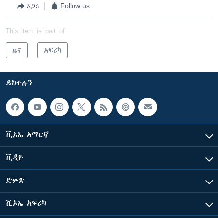
አጋሩ
Follow us
This item is part of
ዜና
አፍሪካ
ይከተሉን
ቪኦኤ አማርኛ
ቪዲዮ
ድምጽ
ቪኦኤ አፍሪካ