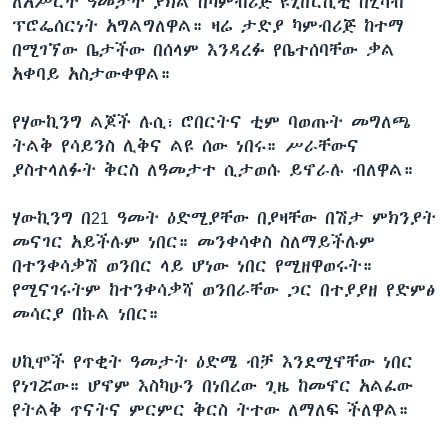
ለአሥርት ዓመታት ያክል በካምብሪጅ ዩኒቨርሲቲ በሂሳብ
ፕሮፌሰርነት አግልግለዋል። ዛሬ ታድያ ካምብሪጅ ከተማ
በሚገኘው ቤታችው በሰላም እንዳረፉ የቤተሰባቸው ቃል
አቀባይ አስታውቀዋል።
የሃውኪንግ ልጆች ሉሲ፣ ሮበርትና ቲም ባወጡት መግለጫ
ትልቅ የሳይንስ ሊቅና ልዩ ሰው ነበሩ። ሥራቸውና
ያስተላለፉት ቅርስ ለዓመታተ ሲታወሱ ይኖራሉ ብለዋል።
ሃውኪንግ በ21 ዓመት ዕድሚያቸው በያዛቸው በሽታ ምክንያት
መናገር አይችሉም ነበር። መንቀሳቀስ ስለማይችሉም
በተንቀሳቃሽ ወንበር ላይ ሆነው ነበር የሚዘዋወሩት።
የሚናገሩትም ከተንቀሳቃሻ ወንበራቸው ጋር በተያያዘ የድምፅ
መሳርያ በኩል ነበር።
ሀኪሞች የጥቂት ዓመታት ዕድሜ ብቻ እንደሚኖቸው ነበር
የነገሯው። ሆኖም እስካሁን በነበረው ጊዜ ከመኖር አልፈው
የትልቅ ጥናትና ምርምር ቅርስ ትተው ለማለፍ ችለዋል።