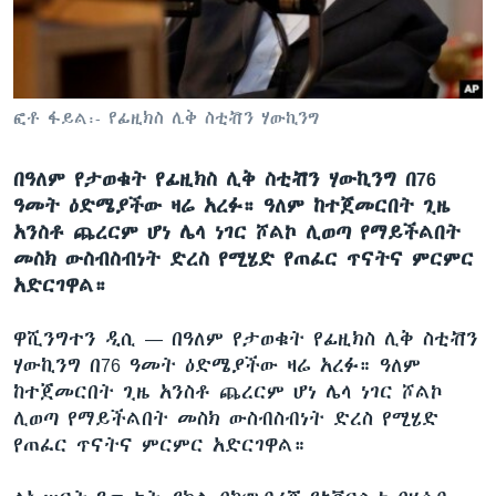
ቋንቋዎች
ፎቶ ፋይል፡- የፊዚክስ ሊቅ ስቲቭን ሃውኪንግ
በዓለም የታወቁት የፊዚክስ ሊቅ ስቲቭን ሃውኪንግ በ76
ዓመት ዕድሜያችው ዛሬ አረፉ። ዓለም ከተጀመርበት ጊዜ
አንስቶ ጨረርም ሆነ ሌላ ነገር ሾልኮ ሊወጣ የማይችልበት
መስክ ውስብስብነት ድረስ የሚሄድ የጠፈር ጥናትና ምርምር
አድርገዋል።
ዋሺንግተን ዲሲ —
በዓለም የታወቁት የፊዚክስ ሊቅ ስቲቭን
ሃውኪንግ በ76 ዓመት ዕድሜያችው ዛሬ አረፉ። ዓለም
ከተጀመርበት ጊዜ አንስቶ ጨረርም ሆነ ሌላ ነገር ሾልኮ
ሊወጣ የማይችልበት መስክ ውስብስብነት ድረስ የሚሄድ
የጠፈር ጥናትና ምርምር አድርገዋል።