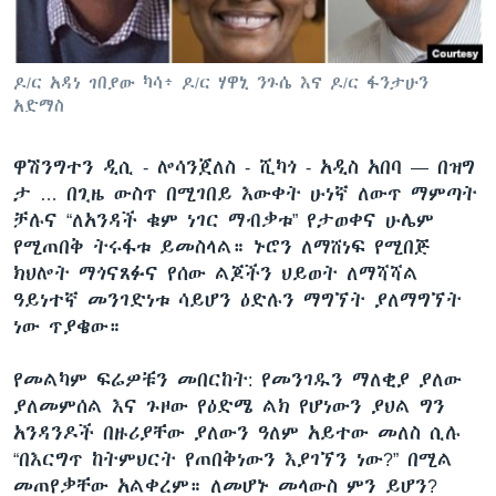
ቋንቋዎች
ዶ/ር አዳነ ገበያው ካሳ፥ ዶ/ር ሃዋኒ ንጉሴ እና ዶ/ር ፋንታሁን
አድማስ
ዋሽንግተን ዲሲ - ሎሳንጀለስ - ሺካጎ - አዲስ አበባ —
በዝግ
ታ … በጊዜ ውስጥ በሚገበይ እውቀት ሁነኛ ለውጥ ማምጣት
ቻሉና “ለአንዳች ቁም ነገር ማብቃቱ” የታወቀና ሁሌም
የሚጠበቅ ትሩፋቱ ይመስላል። ኑሮን ለማሸነፍ የሚበጅ
ክህሎት ማጎናጸፉና የሰው ልጆችን ህይወት ለማሻሻል
ዓይነተኛ መንገድነቱ ሳይሆን ዕድሉን ማግኘት ያለማግኘት
ነው ጥያቄው።
የመልካም ፍሬዎቹን መበርከት: የመንገዱን ማለቂያ ያለው
ያለመምሰል እና ጉዞው የዕድሜ ልክ የሆነውን ያህል ግን
አንዳንዶች በዙሪያቸው ያለውን ዓለም አይተው መለስ ሲሉ
“በእርግጥ ከትምህርት የጠበቅነውን እያገኘን ነው?” በሚል
መጠየቃቸው አልቀረም። ለመሆኑ መላውስ ምን ይሆን?