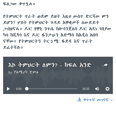
ፍለጋው ቀጥሏል።
የትምህርት ጥራት ወይም ይዘት እዚህ ውስጥ ድርሻው ምን
ይሆን? ሦስት የትምህርት ጉዳይ አዋቂዎች ለውይይት
ጋብዘናል። ዶ/ር ሃዋኒ ንጉሴ ከሎሳንጀለስ ዶ/ር አዳነ ገበያው
ካሳ ከሺካጎ እና ዶ/ር ፋንታሁን አድማስ ከአዲስ አበባ
ናቸው። የትምህርትን ትርጏሜ: ፋይዳ እና ጥራት
ይፈትሻሉ።
እኮ ትምህርት ለምን? - ክፍል አንድ
by
የአሜሪካ ድምፅ
No media source currently available
0:00
18:33
ቀጥተኛ መገናኛ