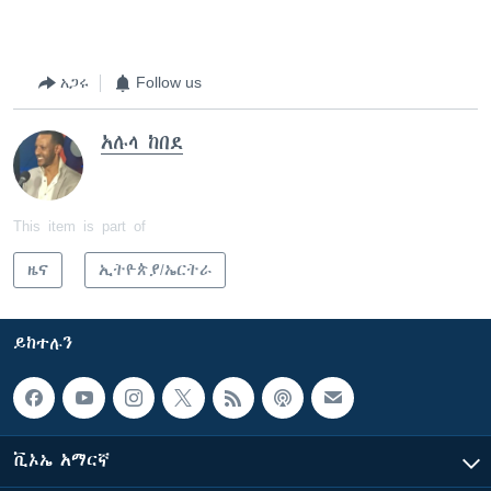
አጋሩ
Follow us
አሉላ ከበደ
This item is part of
ዜና
ኢትዮጵያ/ኤርትራ
ይከተሉን
ቪኦኤ አማርኛ