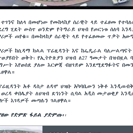
ር ተገንና ከለላ በመሆነው የመከላከያ ሰራዊት ላይ ተፈፀመ የተባ
ረግ ሂደት ውስጥ ወንድም የትግራይ ህዝብ የጦርነቱ ሰለባ እንዳ
ነዋሪዎች ጠየቁ። በመከላከያ ሰራዊት ላይ የተፈፀመው ጥቃት አው
ነዋሪዎች ከሲዳማ ክልል ፕሬዚዳንት እና ከፌዴራል ባለሥልጣናት
በተወያዩበት ወቅት፣ የኢትዮጵያን ህዝብ ለ27 ዓመታት በዝብዟል 
ግሥት እየወሰደ ያለው እርምጃ ብዘገይም እንደሚደግፉትና በመ
ፀዋል።
ፕሬዚዳንት አቶ ዳስታ ለዳሞ ህዝቡ አካባቢውን ነቅቶ እንዲጠብቅ
 ወረዳ ቀበሌያት ለህዝብ ደኅነንት ሲባል አዲስ መታወቂያ እንዲ
ሎች እገዳዎች መጣሉን ገልፀዋል።
ያዘው የድምጽ ፋይል ያድምጡ፡
፡