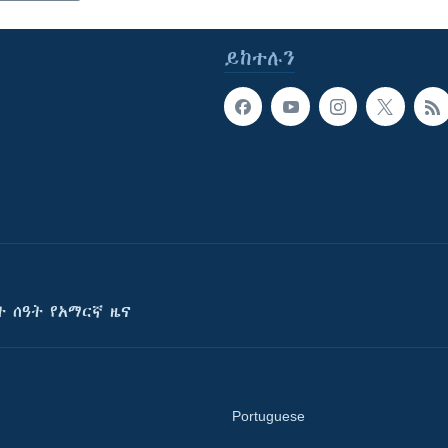
ይከተሉን
ት ሰዓት የአማርኛ ዜና
Portuguese