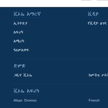
ቪኦኤ አማርኛ
ቪዲዮ
ኢትዮጵያ
የቪዲዮ ዘገባ
አፍሪካ
አሜሪካ
ዓለምአቀፍ
ድምጽ
ጋቢና ቪኦኤ
ከምሽቱ ሦስ
ቪኦኤ አፍሪካ
Afaan Oromoo
French