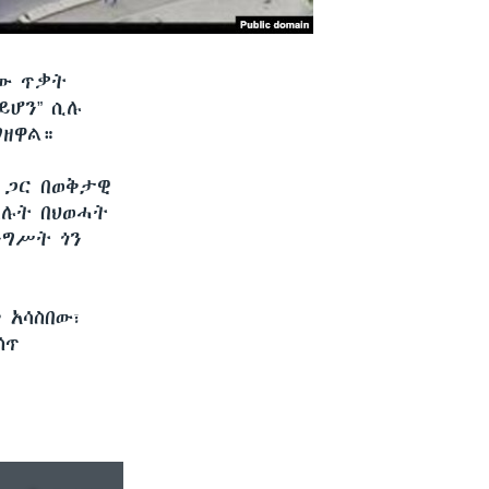
ለው ጥቃት
ይሆን” ሲሉ
ግዘዋል።
 ጋር በወቅታዊ
ባሉት በህወሓት
ንግሥት ጎን
 አሳስበው፣
ሰጥ