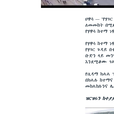
ሀዋሳ —
“የሃገ
ለመመከት በሚደ
የሃዋሳ ከተማ 
የሃዋሳ ከተማ 
የሃገር ጉዳይ 
ቡድን ላይ መን
እንደሚቆሙ ገል
የሲዳማ ክልል 
በክልሉ ከተማና
መከልከሉንና ሌ
ዝርዝሩን ከተያ