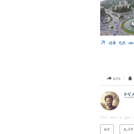
ብቅ ባይ መ
አጋሩ
ዮና
This item is part 
ዜና
ኢትዮ