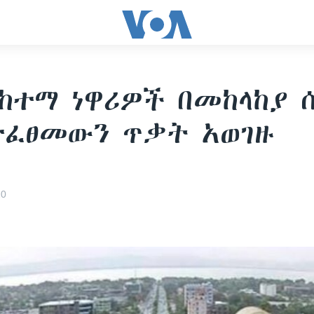
 ከተማ ነዋሪዎች በመከላከያ 
ተፈፀመውን ጥቃት አወገዙ
20