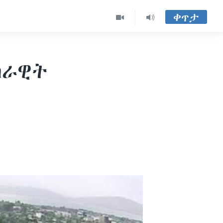
ቀጥታ
ሰራዊት