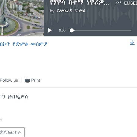
የሃዋሳ ከተማ ነዋሪዎች በመከላከያ ሰራዊት ላይ የተፈፀመውን ጥቃት አወገዙ
EMBE
by
የአሜሪካ ድምፅ
No media source currently available
0:00
ስኮት የድምፅ መስምያ
EMBED
Follow us
Print
ታን ዘብዴዎስ
of
ጵያ/ኤርትራ