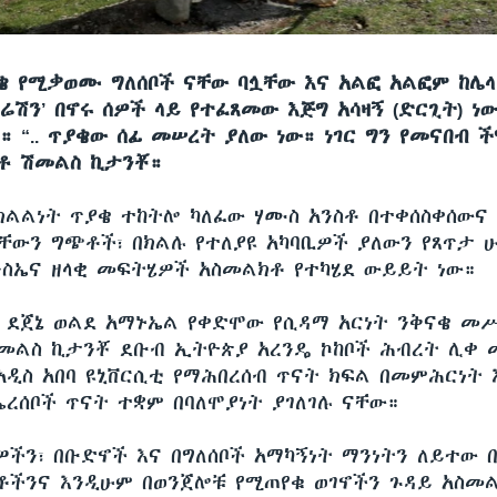
ጥያቄ የሚቃወሙ ግለሰቦች ናቸው ባሏቸው እና አልፎ አልፎም ከሌ
ሬሽን’ በኖሩ ሰዎች ላይ የተፈጸመው እጅግ አሳዛኝ (ድርጊት) ነው
 “.. ጥያቄው ሰፊ መሠረት ያለው ነው። ነገር ግን የመናበብ ች
አቶ ሽመልስ ኪታንቾ።
የክልልነት ጥያቄ ተከትሎ ካለፈው ሃሙስ አንስቶ በተቀሰስቀሰውና
ቸውን ግጭቶች፣ በክልሉ የተለያዩ አካባቢዎች ያለውን የጸጥታ ሁ
ስኤና ዘላቂ መፍትሄዎች አስመልክቶ የተካሄደ ውይይት ነው።
ቶ ደጀኔ ወልደ አማኑኤል የቀድሞው የሲዳማ አርነት ንቅናቄ መ
 ሽመልስ ኪታንቾ ደቡብ ኢትዮጵያ አረንዴ ኮከቦች ሕብረት ሊቀ መ
በአዲስ አበባ ዩኒቨርሲቲ የማሕበረሰብ ጥናት ክፍል በመምሕርነት
ረሰቦች ጥናት ተቋም በባለሞያነት ያገለገሉ ናቸው።
ዎችን፣ በቡድኖች እና በግለሰቦች አማካኝነት ማንነትን ለይተው በ
ቶችንና እንዲሁም በወንጀሎቹ የሚጠየቁ ወገኖችን ጉዳይ አስመል