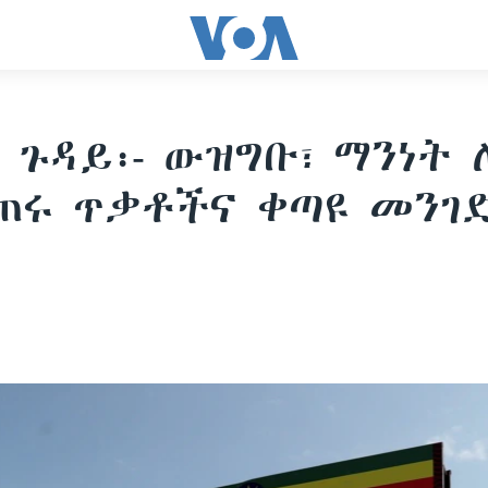
 ጉዳይ፡- ውዝግቡ፣ ማንነት
ጠሩ ጥቃቶችና ቀጣዩ መንገ