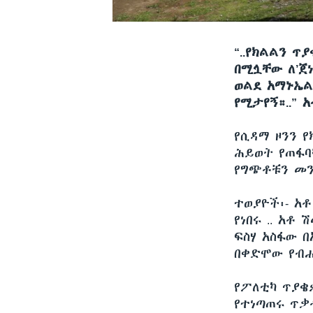
“..የክልልን 
በሚሏቸው ለ’ጀነ
ወልደ አማኑኤል።
የሚታየኝ።..” 
የሲዳማ ዞንን 
ሕይወት የጠፋባ
የግጭቶቹን መን
ተወያዮች፡- አ
የነበሩ .. አቶ
ፍስሃ አስፋው 
በቀድሞው የብሔ
የፖለቲካ ጥያቄ
የተነጣጠሩ ጥቃ