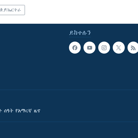
ጵያ/ኤርትራ
ይከተሉን
ት ሰዓት የአማርኛ ዜና