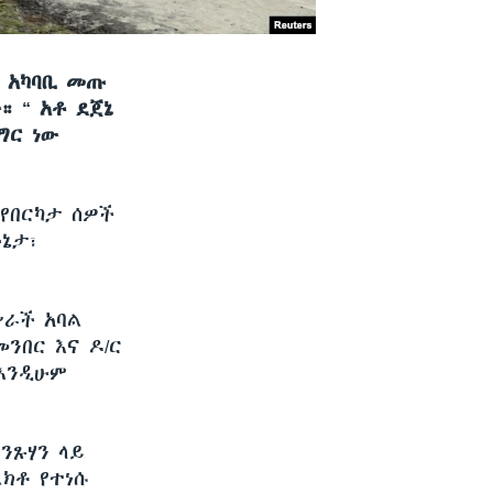
ላ አካባቢ መጡ
። “ አቶ ደጀኔ
ግር ነው
 የበርካታ ሰዎች
ኔታ፣
ሥራች አባል
ንበር እና ዶ/ር
 እንዲሁም
ንጹሃን ላይ
ክቶ የተነሱ