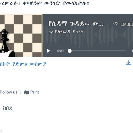
መረምራሉ፤ ቀጣዩንም መንገድ ያመላክታሉ።
የሲዳማ ጉዳይ፡- ውዝግቡ፣ ማንነት ለይተው የተነጣጠሩ ጥቃቶች .. ክፍል አንድ
EMBE
by
የአሜሪካ ድምፅ
No media source currently available
0:00
ስኮት የድምፅ መስምያ
EMBED
Follow us
Print
 ከበደ
of