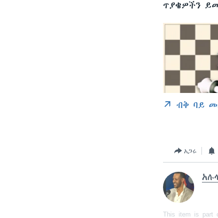
ጥያቄዎችን ይ
ብቅ ባይ መ
አጋሩ
አሉላ
This item is part 