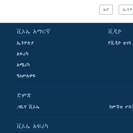
ዜና
ኢትዮ
ቪኦኤ አማርኛ
ቪዲዮ
ኢትዮጵያ
የቪዲዮ ዘገባ
አፍሪካ
አሜሪካ
ዓለምአቀፍ
ድምጽ
ጋቢና ቪኦኤ
ከምሽቱ ሦስ
ቪኦኤ አፍሪካ