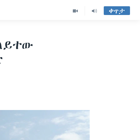
ቀጥታ
 ለይተው
ድ