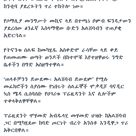
ከንቲባ ያደረጉትን ጥሪ ተከትሎ ነው።
የሶማሊያ መንግሥት መኪና ላይ በተጫነ ቦምብ ፍንዳታውን
ያደረሰው ፅንፈኛ እስላማዊው ቡድን አልሸባብን ተጠያቂ
አድርጓል።
የትናንቱ ሰልፍ ከመካሄዱ አስቀድሞ ራሳቸው ላይ ቀይ
የጠመጠሙ ወጣት ወንዶች በከተሞቹ እየተዘዋወሩ ንግድ
ቤቶችን በግድ አስዘግተዋል።
“ጠላቶቻንን ይውደሙ፣ አልሸባብ ይውደም” የሚሉ
መፈክሮችን ስያሰሙ የነበሩት ሰልፈኞች ሞቃዲሾ ባናዲር
ኳስ ሜዳ ሲሰባሰቡ የሀገሪቱ ፕሬዚዳንት እና ሊሎችም
ተቀላቅለዋቸዋል።
ፕሬዚደንት ሞሃመድ አብዱላሂ መሃመድ ህዝቡ ከአልሸባብ
ጋር በሚካሄደው ከባድ ጦርነት ብረት አንስቶ እንዲዋጋ ጥሪ
አቅርበዋል።