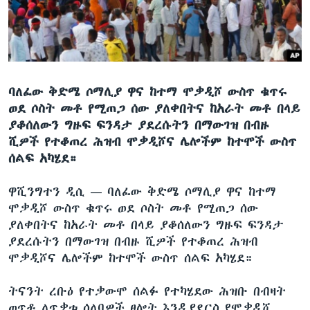
ቋንቋዎች
ባለፈው ቅድሜ ሶማሊያ ዋና ከተማ ሞቃዲሾ ውስጥ ቁጥሩ
ወደ ሶስት መቶ የሚጠጋ ሰው ያለቀበትና ከአራት መቶ በላይ
ያቆሰለውን ግዙፍ ፍንዳታ ያደረሱትን በማውገዝ በብዙ
ሺዎች የተቆጠረ ሕዝብ ሞቃዲሾና ሌሎችም ከተሞች ውስጥ
ሰልፍ አካሄደ።
ዋሺንግተን ዲሲ —
ባለፈው ቅድሜ ሶማሊያ ዋና ከተማ
ሞቃዲሾ ውስጥ ቁጥሩ ወደ ሶስት መቶ የሚጠጋ ሰው
ያለቀበትና ከአራት መቶ በላይ ያቆሰለውን ግዙፍ ፍንዳታ
ያደረሱትን በማውገዝ በብዙ ሺዎች የተቆጠረ ሕዝብ
ሞቃዲሾና ሌሎችም ከተሞች ውስጥ ሰልፍ አካሄደ።
ትናንት ረቡዕ የተቃውሞ ሰልፉ የተካሄደው ሕዝቡ በብዛት
ወጥቶ ለጥቃቱ ሰለባዎች ፀሎት እንዲያደርስ የሞቃዲሾ