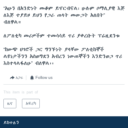
“አሁን በአንድነት መቆም ይኖርብናል፣ ሁሉም ሶማሊያዊ እጅ
ለእጅ ተያይዞ ይህን የጋራ ጠላት መውጋት አለበት”
ብለዋል።
ለፖለቲካ መሪዎችም ተመሳሳይ ጥሪ ያቀረቡት ፕሬዚደንቱ
“ከውጭ ሀገሮች ጋር ግንኙነት ያላቸው ፖለቲከኞች
ልዩነታችንን አስወግደን አብረን ነውጠኞችን እንድንወጋ ጥሪ
እስተላልፋለሁ” ብለዋል፡፡
አጋሩ
Follow us
This item is part of
ዜና
አፍሪካ
ይከተሉን