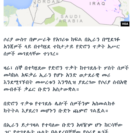
ቋንቋዎች
ሶሪያ ውስጥ በምሥራቅ የአገሪቱ ክፍል በኢራን በሚደገፉ
አንጃዎች ላይ በተካሄደ ተከታታይ የድሮን ጥቃት አሥር
ሰዎች መገደላቸው ተነገረ።
ዛሬ፤ ሰኞ በተካሄደው የድሮን ጥቃት ከተገደሉት ሦስት ሰዎች
መካከል አፍቃሬ ኢራን የሆኑ አንድ ወታደራዊ መሪ
እንደሚገኙበት መሠረቱን እንግሊዝ ያደረገው የሶሪያ ሰብአዊ
መብቶች ቃፊር ቡድን አስታውቋል።
በድሮን ጥቃቱ የተገደሉ ሌሎች ሰዎችንም አስመልክቶ
ክትትል እያደረገ መሆኑን ቡድኑ ጨምሮ ገልጿል።
በኢራን ይታገዛል የተባለው ቡድን አዛዥም ሆኑ ከርሳቸው
ጋር የተገደሉት ሁለት ባልደረቦቻቸው የሶሪያ ዜጎች