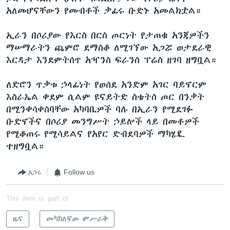
አለመሆናቸውን የመብቶች ቃፊሩ ቡድኑ አመልክቷል።
ኢራን በሶሪያው የእርስ በርስ ጦርነት የታጠቁ አንጃዎችን
ማሠማራትን ጨምሮ ደማስቆ ለሚገኘው አጋሯ ወታደራዊ
እርዳታ እንደምትሰጥ አዣንስ ፍራንስ ፕሬስ ዘገባ ዘግቧል።
ለድሮን ጥቃቱ ኃላፊነት የወሰደ አንድም አገር ባይኖርም
እስራኤል ቀደም ሲልም ዩናይትድ ስቴትስ ጦር በንቃት
በሚንቀሳቀስባቸው አካባቢዎች ባሉ በኢራን የሚደገፉ
ቡድኖችና በሶሪያ መንግሥት ኃይሎች ላይ በመቶዎች
የሚቆጠሩ የሚሳይልና የአየር ድብደባዎች ማካሄዷ
ተዘግቧል።
አጋሩ
Follow us
This item is part of
ዜና
መካከለኛው ምሥራቅ