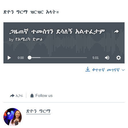
ጽዮን ግርማ ዝርዝር አላት።
ጋዜጠኛ ተመስገን ደሳለኝ አልተፈታም
by
የአሜሪካ ድምፅ
No media source currently available
0:00
5:01
ቀጥተኛ መገናኛ
አጋሩ
Follow us
ጽዮን ግርማ