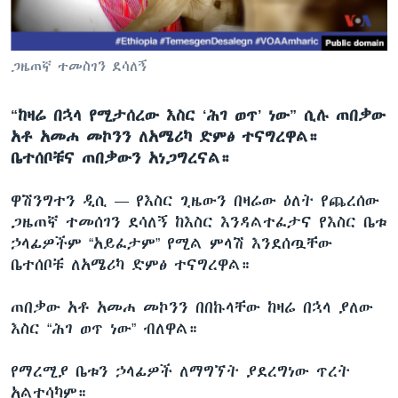
ቋንቋዎች
ጋዜጠኛ ተመስገን ደሳለኝ
“ከዛሬ በኋላ የሚታሰረው እስር ‘ሕገ ወጥ’ ነው” ሲሉ ጠበቃው
አቶ አመሐ መኮንን ለአሜሪካ ድምፅ ተናግረዋል።
ቤተሰቦቹና ጠበቃውን አነጋግረናል።
ዋሽንግተን ዲሲ —
የእስር ጊዜውን በዛሬው ዕለት የጨረሰው
ጋዜጠኛ ተመሰገን ደሳለኝ ከእስር እንዳልተፈታና የእስር ቤቱ
ኃላፊዎችም “አይፈታም” የሚል ምላሽ እንደሰጧቸው
ቤተሰቦቹ ለአሜሪካ ድምፅ ተናግረዋል።
ጠበቃው አቶ አመሐ መኮንን በበኩላቸው ከዛሬ በኋላ ያለው
እስር “ሕገ ወጥ ነው” ብለዋል።
የማረሚያ ቤቱን ኃላፊዎች ለማግኘት ያደረግነው ጥረት
አልተሳካም።