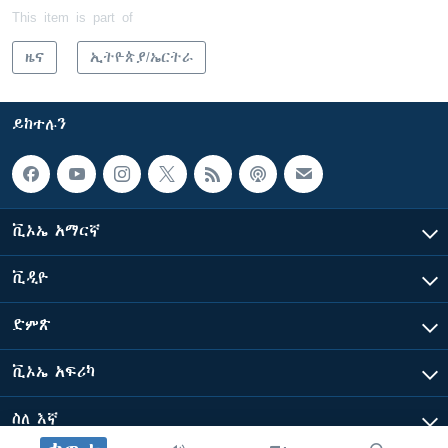
This item is part of
ዜና
ኢትዮጵያ/ኤርትራ
ይከተሉን
ቪኦኤ አማርኛ
ቪዲዮ
ድምጽ
ቪኦኤ አፍሪካ
ስለ እኛ