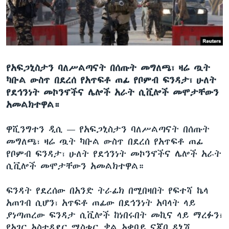
ቋንቋዎች
የአፍጋኒስታን ባለሥልጣናት በሰጡት መግለጫ፣ ዛሬ ጧት
ካቡል ውስጥ በደረሰ የአጥፍቶ ጠፊ የቦምብ ፍንዳታ፣ ሁለት
የደኅንነት መኮንኖችና ሌሎች አራት ሲቪሎች መሞታቸውን
አመልክተዋል።
ዋሺንግተን ዲሲ —
የአፍጋኒስታን ባለሥልጣናት በሰጡት
መግለጫ፣ ዛሬ ጧት ካቡል ውስጥ በደረሰ የአጥፍቶ ጠፊ
የቦምብ ፍንዳታ፣ ሁለት የደኅንነት መኮንኖችና ሌሎች አራት
ሲቪሎች መሞታቸውን አመልክተዋል።
ፍንዳት የደረሰው በአንድ ትራፊክ በሚበዛበት የፍተሻ ኬላ
አጠገብ ሲሆን፣ አጥፍቶ ጠፊው በደኅንነት አባላት ላይ
ያነጣጠረው ፍንዳታ ሲቪሎች ከነበሩበት መኪና ላይ ማረፉን፣
የአገር አስተዳደር ሚስቴር ቃል አቀባይ ናጂበ ዳኒሽ