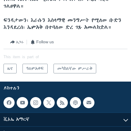
ገልፀዋል።
ፍንዳታውን፣ እራሱን እስላማዊ መንግሥት የሚለው ቡድን
እንዳደረሰ፣ ኤምአቅ በተባለው ድረ ገጹ አመልክቷል።
አጋሩ
Follow us
This item is part of
ዜና
ዓለምአቀፍ
መካከለኛው ምሥራቅ
ይከተሉን
ቪኦኤ አማርኛ