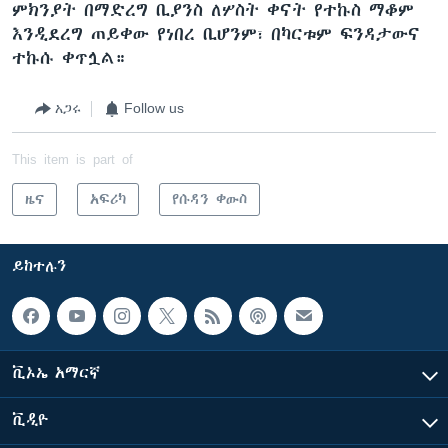
ምክንያት በማድረግ ቢያንስ ለሦስት ቀናት የተኩስ ማቆም
እንዲደረግ ጠይቀው የነበረ ቢሆንም፣ በካርቱም ፍንዳታውና
ተኩሱ ቀጥሏል።
አጋሩ
Follow us
This item is part of
ዜና
አፍሪካ
የሱዳን ቀውስ
ይከተሉን
ቪኦኤ አማርኛ
ቪዲዮ