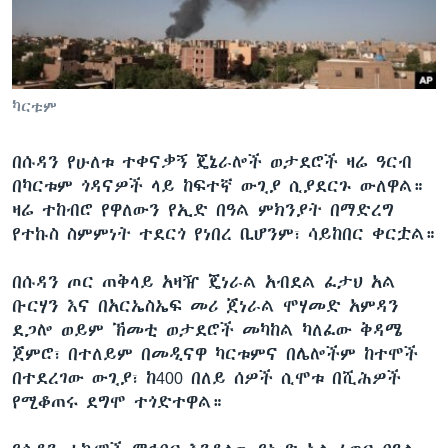
ቋንቋዎች
ካርቱም
በሱዳን የሁለቱ ተቀናቃኝ ጄኔራሎች ወታደሮች ዛሬ ዓርብ
በካርቱም ጎዳናዎች ላይ ከፍተኛ ውጊያ ሲያደርጉ ውለዋል።
ዛሬ ተከብሮ የዋለውን የኢድ በዓል ምክንያት በማድረግ
የተኩስ ስምምነት ተደርጎ የነበረ ቢሆንም፣ ሳይከበር ቀርቷል።
በሱዳን ጦር ጠቅላይ አዛዥ ጄነራል አብደል ፈታህ አል
ቡርሃን እና በአርኤስኤፍ መሪ ጀነራል ሞሃመድ አምዳን
ደጋሎ ወይም ኽመቲ ወታደሮች መካከል ካለፈው ቅዳሜ
ጀምሮ፣ በተለይም በመዲናዋ ካርቱምና በሌሎችም ከተሞች
በተደረገው ውጊያ፣ ከ400 በለይ ሰዎች ሲሞቱ በሺሕዎች
የሚቆጠሩ ደግሞ ተጎድተዋል።