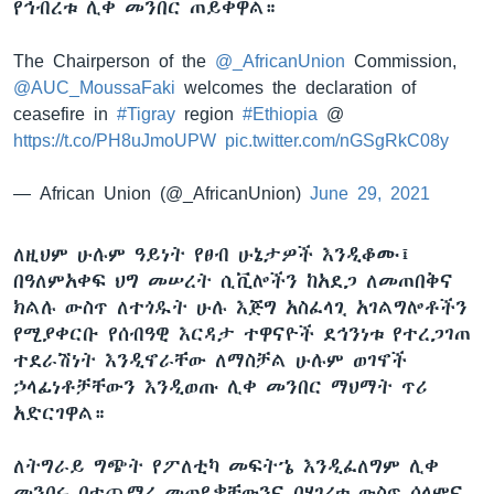
የኅብረቱ ሊቀ መንበር ጠይቀዋል።
The Chairperson of the
@_AfricanUnion
Commission,
@AUC_MoussaFaki
welcomes the declaration of
ceasefire in
#Tigray
region
#Ethiopia
@
https://t.co/PH8uJmoUPW
pic.twitter.com/nGSgRkC08y
— African Union (@_AfricanUnion)
June 29, 2021
ለዚህም ሁሉም ዓይነት የፀብ ሁኔታዎች እንዲቆሙ፤
በዓለምአቀፍ ህግ መሠረት ሲቪሎችን ከአደጋ ለመጠበቅና
ክልሉ ውስጥ ለተጎዱት ሁሉ እጅግ አስፈላጊ አገልግሎቶችን
የሚያቀርቡ የሰብዓዊ እርዳታ ተዋናዮች ደኅንነቱ የተረጋገጠ
ተደራሽነት እንዲኖራቸው ለማስቻል ሁሉም ወገኖች
ኃላፊነቶቻቸውን እንዲወጡ ሊቀ መንበር ማህማት ጥሪ
አድርገዋል።
ለትግራይ ግጭት የፖለቲካ መፍትኄ እንዲፈለግም ሊቀ
መንበሩ በተጨማሪ መጠየቃቸውንና በሃገሪቱ ውስጥ ሰላምና