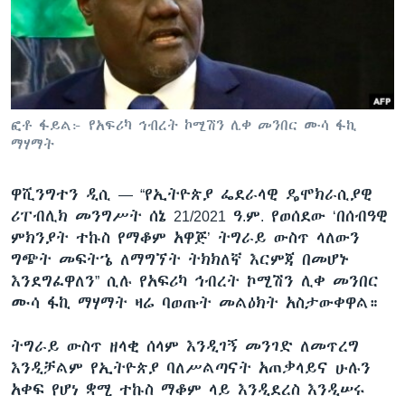
ቋንቋዎች
ፎቶ ፋይል፦ የአፍሪካ ኅብረት ኮሚሽን ሊቀ መንበር ሙሳ ፋኪ
ማሃማት
ዋሺንግተን ዲሲ —
“የኢትዮጵያ ፌደራላዊ ዴሞክራሲያዊ
ሪፐብሊክ መንግሥት ሰኔ 21/2021 ዓ.ም. የወሰደው ‘በሰብዓዊ
ምክንያት ተኩስ የማቆም አዋጅ’ ትግራይ ውስጥ ላለውን
ግጭት መፍትኄ ለማግኘት ትክክለኛ እርምጃ በመሆኑ
እንደግፈዋለን” ሲሉ የአፍሪካ ኅብረት ኮሚሽን ሊቀ መንበር
ሙሳ ፋኪ ማሃማት ዛሬ ባወጡት መልዕክት አስታውቀዋል።
ትግራይ ውስጥ ዘላቂ ሰላም እንዲገኝ መንገድ ለመጥረግ
እንዲቻልም የኢትዮጵያ ባለሥልጣናት አጠቃላይና ሁሉን
አቀፍ የሆነ ቋሚ ተኩስ ማቆም ላይ እንዲደረስ እንዲሠሩ