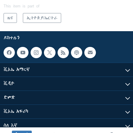
This item is part of
ዜና
ኢትዮጵያ/ኤርትራ
ይከተሉን
ቪኦኤ አማርኛ
ቪዲዮ
ድምጽ
ቪኦኤ አፍሪካ
ስለ እኛ