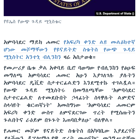
የዩኤስ የውጭ ጉዳይ ሚኒስቴር
ቋንቋዎች
አምባሳደር ማይክ ሐመር
የአፍሪካ ቀንድ ልዩ መልዕክተኛ
ሆነው መሾማቸውን የዩናይትድ ስቴትስ የውጭ ጉዳይ
ሚኒስትር አንተኒ ብሊንከን
ዛሬ አስታወቁ።
የመሥሪያ ቤቱ ቃል አቀባይ ቢሮ ባወጣው የብሊንከን የፅሁፍ
መግለጫ አምባሳደር ሐመር አሁን እያገለገሉ ያሉትን
አምባሳደር ዴቪድ ስታተርፊልድን እንደሚተኩ ተገልጿል።
የውጭ ጉዳይ ሚኒስትሩ በመግለጫቸው “አምባሳደር
ስታተርፊልድ ለተመደቡበት ኃላፊነት ስላዋሉት ልምድና
ስላሳዩት ቁርጠኛነት” አመስግነው “አምባሳደር ሐመርም
አፍሪካ ቀንድ ውስጥ ለምናደርገው ጥረት የሚሰጡትን
ጉልበትና ራዕይም በጉጉት እጠባበቃለሁ” ብለዋል።
የሐመር መሾም ዩናይትድ ስቴትስ በአካባቢው እያደረገች
ያለችውን ዲፕሎማሲያዊ ጥረት መጠናከር መንግሥታቸው