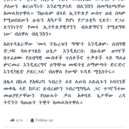
ያለውን ቁርጠኝነት እንደሚያሳይ ብሊንከን በመግለጫቸው
አመልክተዋል። “ከሁሉም በላይ ኢትዮጵያ ውስጥ ወደ ሰላም
የሚወስደውን ሁሉን አካታች የሆነ የፖለቲካ ሂደት፣ የጋራ
ደኅንነትና የመላ ኢትዮጵያዊያንን ብልጽግናን የሚደግፍ
ነው” ብለዋል ብሊንከን።
አስተዳደራቸው “መላ ትኩረቱን ግጭት እንዲቆም፣ ሰብዓዊ
ድጋፍ ባልተገደበ ሁኔታ እንዲደርስ፣ በሁሉም ወገኖች
በተፈፀሙ የሰብዓዊ መብቶች ጥሰቶችና ጥቃቶች ላይ ግልፅ
ምርመራ እንዲደረግና ለግጭቱ መፍትሄ ለማምጣት ድርድር
እንዲካሄድ ያደርጋል” ብለዋል የውጭ ጉዳይ ሚኒስትሩ።
በሌላ በኩል የአፍሪካ ኅብረት ልዩ ልዑክ ኦሉሴጉን ኦባሳንጆ
መቀሌ ላይ ከዶ/ር ደብረፅዮን ገብረሚካዔል ጋር ተገናኝተው
መወያየታቸውን የህወሓት ቃል አቀባይ ጌታቸው ረዳ
ትናንት ባወጡት ትዊት አመልክተዋል።
አጋሩ
Follow us