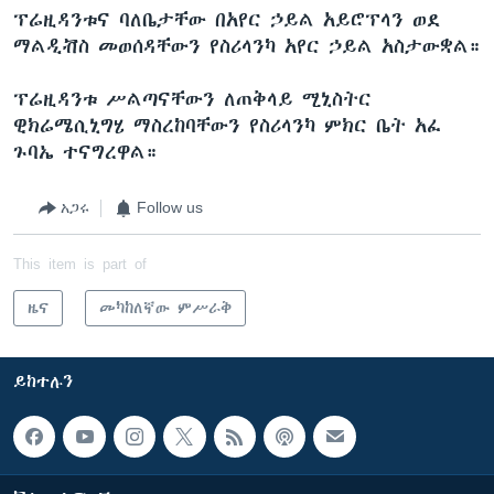
ፕሬዚዳንቱና ባለቤታቸው በአየር ኃይል አይሮፕላን ወደ
ማልዲቭስ መወሰዳቸውን የስሪላንካ አየር ኃይል አስታውቋል።
ፕሬዚዳንቱ ሥልጣናቸውን ለጠቅላይ ሚኒስትር
ዊክሬሜሲኒግሄ ማስረከባቸውን የስሪላንካ ምክር ቤት አፈ
ጉባኤ ተናግረዋል።
አጋሩ
Follow us
This item is part of
ዜና
መካከለኛው ምሥራቅ
ይከተሉን