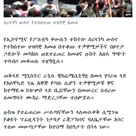
ቋንቋዎች
ስሪላንካ ውስጥ የተከሰተው ህዝባዊ አመፅ
የኢኮኖሚና የፖለቲካ ቀውሱን ተከትሎ ስሪላንካ ውስጥ
የተከሰተው ህዝባዊ አመፅ በተቆጡ ተቃዋሚዎችና በፀጥታ
ኃይሎች መካከል ወደተፈጠረ አመፅና ሁከት አዘል ግጭት
ተባብሶ መቀጠሉ ተዘግቧል።
ጠቅላይ ሚኒስትር ራኒል ዊክሬሜሲኒግሄ በመላ ሃገሪቱ ላይ
የአስቸኳይ ጊዜ አዋጅ የጣሉ ሲሆን ተቃዋሚዎቹ ዋና
ከተማዪቱ ኮሎምቦ ላይ ቢሯቸውን በመውረር ሰብረው
ለመግባት ሙከራ ማድረጋቸው ተሰምቷል።
ሁከቱ የተፈጠረው ሥልጣናቸውን ላለመልቀቅ ሲሟገቱ
የቆዩት ፕሬዚዳንት ጎታባያ ራጃፓክሳና ባለቤታቸው አገር
ጥለው መውጣታቸው ከተሰማ ከሰዓታት በኋላ ነው።