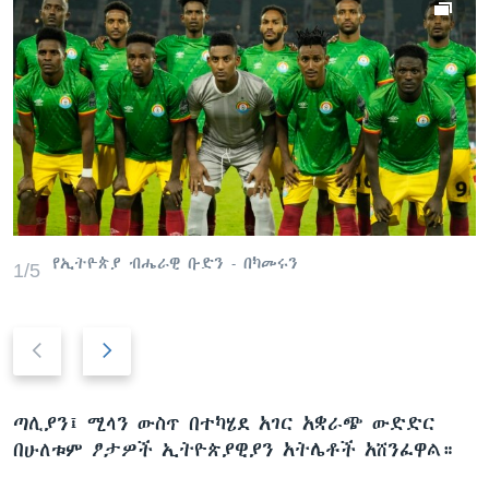
የኢትዮጵያ ብሔራዊ ቡድን - በካመሩን
1/5
P
N
r
e
e
x
v
t
ጣሊያን፤ ሚላን ውስጥ በተካሄደ አገር አቋራጭ ውድድር
i
s
በሁለቱም ፆታዎች ኢትዮጵያዊያን አትሌቶች አሸንፈዋል።
o
l