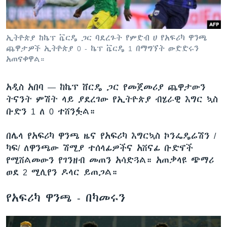
ቋንቋዎች
ኢትዮጵያ ከኬፕ ቬርዴ ጋር ባደረጉት የምድብ ሀ የአፍሪካ ዋንጫ
ጨዋታዎች ኢትዮጵያ 0 - ኬፕ ቬርዴ 1 በማግኘት ውድድሩን
አጠናቀዋል።
አዲስ አበባ —
ከኬፕ ቨርዴ ጋር የመጀመሪያ ጨዋታውን
ትናንት ምሽት ላይ ያደረገው የኢትዮጵያ ብሄራዊ እግር ኳስ
ቡድን 1 ለ 0 ተሸንፏል።
በሌላ የአፍሪካ ዋንጫ ዜና የአፍሪካ እግርኳስ ኮንፌዴሬሽን /
ካፍ/ ለዋንጫው ሽሚያ ተሰላፊዎችና አሸናፊ ቡድኖች
የሚሸልመውን የገንዘብ መጠን አሳድጓል። አጠቃላዩ ጭማሪ
ወደ 2 ሚሊየን ዶላር ይጠጋል።
የአፍሪካ ዋንጫ - በካመሩን