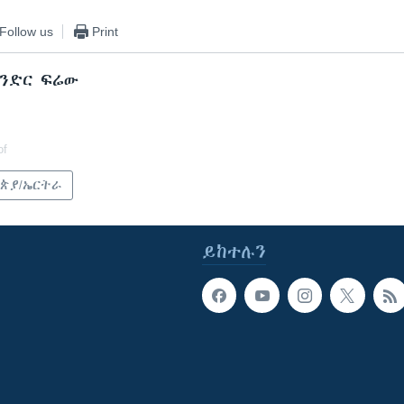
Follow us
Print
ክንድር ፍሬው
of
ጵያ/ኤርትራ
ይከተሉን