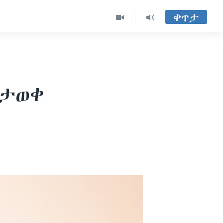
ቀጥታ
ስታወቀ