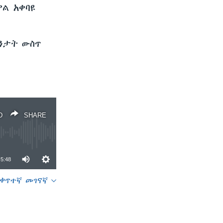
ቃል አቀባዩ
ንታት ውስጥ
D
SHARE
5:48
ቀጥተኛ መገናኛ
SHARE