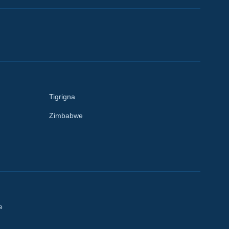
Tigrigna
Zimbabwe
e