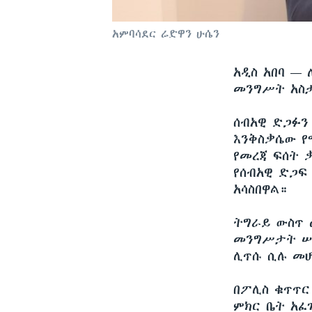
አምባሳደር ሬድዋን ሁሴን
አዲስ አበባ —
መንግሥት አስ
ሰብአዊ ድጋፉን
እንቅስቃሴው የ
የመረጃ ፍሰት 
የሰብአዊ ድጋፍ
አሳስበዋል።
ትግራይ ውስጥ 
መንግሥታት ሠ
ሊጥሱ ሲሉ መሆ
በፖሊስ ቁጥጥር
ምክር ቤት አፈ