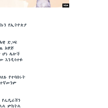
ላኩን የኢትዮጵያ
አዊ ድጋፍ
ዜ አዋጅ
 ሆነ ሌሎች
ው እንዲሳተፉ
ለጹ የተባበሩት
ስተኛውንም
ሞ የፌዴሬሽን
ክልል ምክትል