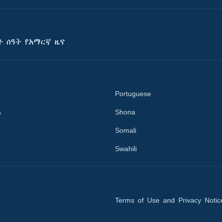
ት ሰዓት የአማርኛ ዜና
Portuguese
a
Shona
Somali
Swahili
Terms of Use and Privacy Notic