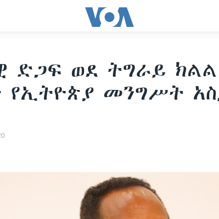
ዊ ድጋፍ ወደ ትግራይ ክልል
ን የኢትዮጵያ መንግሥት አ
20