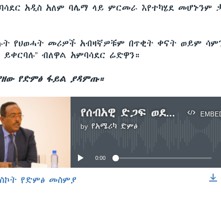
ባሳደር አዲስ አለም ባሌማ ላይ ምርመራ እየተካሄደ መሆኑንም 
ካሉት የህወሓት መሪዎች አብዛኛዎቹም በጥቂት ቀናት ወይም ሳም
 ይቀርባሉ” ብለዋል አምባሳደር ሬድዋን።
ያዘው የድምፅ ፋይል ያዳምጡ።
የሰብአዊ ድጋፍ ወደ ትግራይ ክልል መላኩን የኢትዮጵያ መንግሥት አስታወቀ
EMBE
by
የአሜሪካ ድምፅ
No media source currently available
0:00
ስኮት የድምፅ መስምያ
EMBED