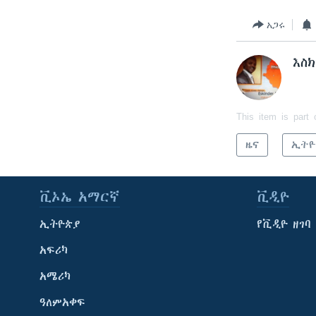
አጋሩ
እስ
This item is part 
ዜና
ኢትዮ
ቪኦኤ አማርኛ
ቪዲዮ
ኢትዮጵያ
የቪዲዮ ዘገባ
አፍሪካ
አሜሪካ
ዓለምአቀፍ