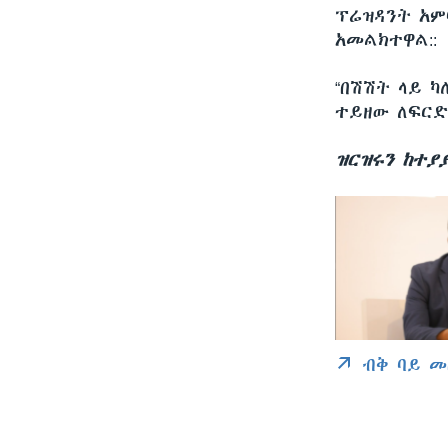
ፕሬዝዳንት አም
አመልክተዋል::
“በሽሽት ላይ 
ተይዘው ለፍርድ
ዝርዝሩን ከተያ
ብቅ ባይ መ