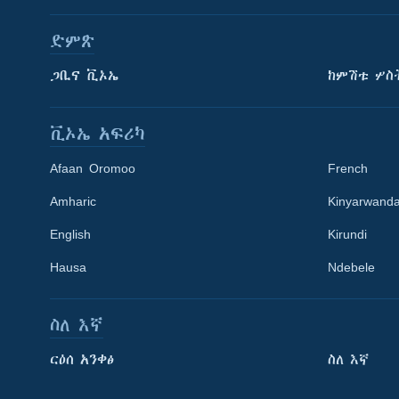
ድምጽ
ጋቢና ቪኦኤ
ከምሽቱ ሦስ
ቪኦኤ አፍሪካ
Afaan Oromoo
French
Amharic
Kinyarwand
English
Kirundi
Learning English
Hausa
Ndebele
ይከተሉን
ስለ እኛ
ርዕሰ አንቀፅ
ስለ እኛ
ቋንቋዎች