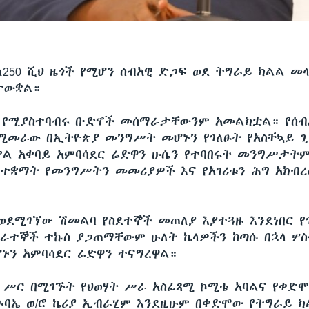
ለ250 ሺህ ዜጎች የሚሆን ሰብአዊ ድጋፍ ወደ ትግራይ ክልል መ
ታውቋል።
 የሚያስተባብሩ ቡድኖች መሰማራታቸውንም አመልክቷል። የሰብ
ሚመራው በኢትዮጵያ መንግሥት መሆኑን የገለፁት የአስቸኳይ ጊ
ቃል አቀባይ አምባሳደር ሬድዋን ሁሴን የተባበሩት መንግሥታትም
 ተቋማት የመንግሥትን መመሪያዎች እና የአገሪቱን ሕግ አክብረ
ወደሚገኘው ሽመልባ የስደተኞች መጠለያ እያተጓዙ እንደነበር የገ
ራተኞች ተኩስ ያጋጠማቸውም ሁለት ኬላዎችን ከጣሱ በኋላ ሦ
ኑን አምባሳደር ሬድዋን ተናግረዋል።
 ሥር በሚገኙት የህወሃት ሥራ አስፈጻሚ ኮሚቴ አባልና የቀድ
ጉባኤ ወ/ሮ ኬሪያ ኢብራሂም እንደዚሁም በቀድሞው የትግራይ 