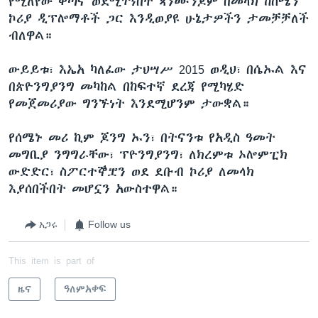
የሚለየው ቀጣና ወደሚገኝበት ጳንሙንጆም በመላክ ከሰሜን
ኮሪያ ዲፕሎማቶች ጋር እንዲወያዩ ሁኔታዎችን ታመቻቻለች
ብለዋል።
ውይይቱ፣ እኤአ ካለፈው ታህሣሥ 2015 ወዲህ፣ በሴኡል እና
በጵዮንግያንግ መካከል በከፍተኛ ደረጃ የሚካሄድ
የመጀመሪያው ግንኙነት እንደሚሆንም ታውቋል።
የሰሜኑ መሪ ኪም ጆንግ ኡን፣ በትናንቱ የአዲስ ዓመት
መግቢያ ንግግራቸው፣ ፕዮንግያንግ፣ ለክረምቱ ኦሎምፒክ
ውድድር፣ ስፖርተኞቿን ወደ ደቡብ ኮሪያ ለመላክ
እያሰበችበት መሆኗን አውስተዋል።
አጋሩ
Follow us
This item is part of
ዜና
ዓለምአቀፍ