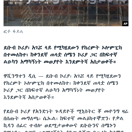
ቋንቋዎች
ፎቶ ፋይል
ደቡብ ኮሪያ፣ አገሯ ላይ የሚካሄደውን የክረምት ኦሎምፒክ
በተመለከተ፣ ከቀንደኛ ጠላቷ ሰሜን ኮሪያ ጋር በከፍተኛ
ልዑካን አማካኝነት መወያየት እንደምትሻ አስታወቀች።
ዋሺንግተን ዲሲ —
ደቡብ ኮሪያ፣ አገሯ ላይ የሚካሄደውን
የክረምት ኦሎምፒክ በተመለከተ፣ ከቀንደኛ ጠላቷ ሰሜን
ኮሪያ ጋር በከፍተኛ ልዑካን አማካኝነት መወያየት
እንደምትሻ አስታወቀች።
የደቡብ ኮሪያ የአንድነት ጉዳይዮች ሚኒስትር ቾ መዮንግ ዛሬ
በሰጡት መግለጫ፣ ሴኡል፣ ከፍተኛ መልዕክተኞቿን፣ የቃል
ኪዳን ሰፈር ተብሎ ወደሚታወቀውና ደቡቡንና ሰሜኑን