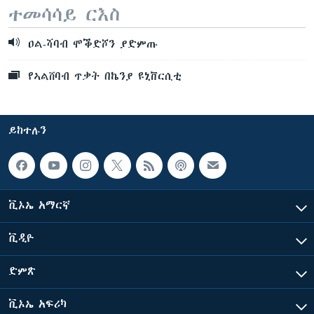
ተመሳሳይ ርእስ
ዐል-ሻባብ ሞቕድሾን ያድምጡ
የኣልሸባብ ጥቃት በኬንያ ዩኒቨርሲቲ
ይከተሉን
ቪኦኤ አማርኛ
ቪዲዮ
ድምጽ
ቪኦኤ አፍሪካ