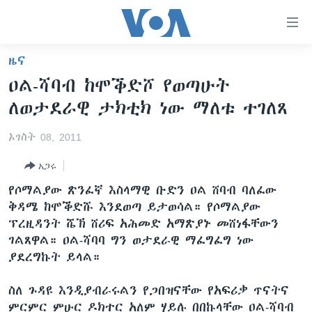
በቀላሉ
የመሥሪያ
ማገናኛዎች
ዜና
ዜና
ወደ
ዐል-ሻባብ ከሞቕድሾ የወጣሁት
ዋናው
ኑሮ በጤንነት
ኢትዮጵያ
ለወታደራዊ ታክቲክ ነው ማለቱ ተገለጸ
ይዘት
ጋቢና ቪኦኤ
እለፍ
አፍሪካ
ኦገስት 08, 2011
ወደ
ከምሽቱ ሦስት ሰዓት የአማርኛ ዜና
ዓለምአቀፍ
ዋናው
አጋሩ
ቪዲዮ
ይዘት
አሜሪካ
የሶማልያው ጽንፈኛ እስላማዊ ቡድን ዐል ሸባብ ባለፈው
እለፍ
የፎቶ መድብሎች
መካከለኛው ምሥራቅ
ቅዳሜ ከሞቕድሹ እንደወጣ ይታወሳል። የሶማልያው
ወደ
ፕረዚዳንት ሼኽ ሸሪፍ አሕመድ አማጽያኑ መሸነፋቸውን
ክምችት
ዋናው
ገልጸዋል። ዐል-ሻባባ ግን ወታደራዊ ማፈግፈግ ነው
ይዘት
ያደረግኩት ይላል።
እለፍ
Learning English
ስለ ጉዳዩ እንዲያብራሩልን የጋበዝናቸው የአፍሪቃ ጥናትና
ይከተሉን
ምርምር ምሁር ዶክተር አለም ሃይሉ በበኩላቸው ዐል-ሻባብ