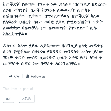
ከሞቕድሾ የወጣው ተገፍቶ ነው ይላሉ። "በሶማልያ በደረሰው
ረሃብ ምክንየት ሰዎች ከሀገሪቱ ለመውጣት ሲሞክሩ
ስለከለከላቸው ተቃውሞ በማሳየታቸውና በሞቕድሾ ካለው
ቋንቋዎች
የአፍሪቃ ህብረት ሰላም ጠባቂ ሃይል የሚደርስበትን ጥቃት
ለመቋቋም ባለመቻሉ ነው ለመውጣት የተገደደው" ሲሉ
አስረድተዋል።
ዶክተር አለም ሃይሉ አያይዘውም በሶማሊያ ዘላቂ መፍትሄ
ሊገኝ የሚችለው በሀገሪቱ የሽግግር መንግስት ውስጥ ያለው
ሽኩቻ ቀርቶ ሙስና ሲወገድና ሁሉን አቀፍ የሆነ አካታች
መንግስት ሲኖር ነው በማለት አስገንዝበዋል።
አጋሩ
Follow us
This item is part of
ዜና
አፍሪካ