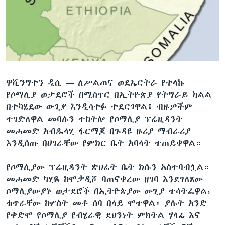
ቋንቋዎች
ዋሺንግተን ዲሲ —
ለሥልጠና ወደኤርትራ የተላኩ
የሶማሊያ ወታደሮች በሚስጥር በኢትዮጵያ የትግራይ ክልል
በተካሄደው ውጊያ እንዲሳተፉ ተደርገዋል፤ ብዙዎችም
ተገድለዋል መባሉን ተከትሎ የሶማሊያ ፕሬዚዳንት
መሐመድ አብዱላሂ ፋርማጆ በጉዳዩ ዙሪያ ማብራሪያ
እንዲሰጡ በሀገራቸው የምክር ቤት አባላት ተጠይቀዋል።
የሶማሊያው ፕሬዚዳንት ጽህፈት ቤት ክሱን አስተባብሏል።
መሐመድ ካሂዬ ከሞቃዲሾ ባጠናቀረው ዘገባ እንደገለጸው
ሶማሊያውያኑ ወታደሮች በኢትዮጵያው ውጊያ ተሳትፈዋል፣
ቁጥራቸው ከሦስት መቶ ሰባ በላይ ሞተዋል፤ ያሉት አንድ
የቀድሞ የሶማሊያ የብሄራዊ ደህንነት ምክትል ሃላፊ እና