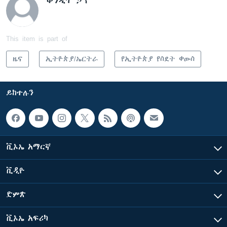
This item is part of
ዜና
ኢትዮጵያ/ኤርትራ
የኢትዮጵያ የስደት ቀውስ
ይከተሉን
ቪኦኤ አማርኛ
ቪዲዮ
ድምጽ
ቪኦኤ አፍሪካ