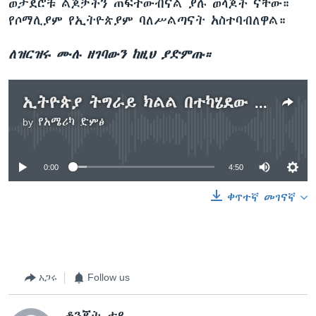
ወታደሮቹ ልጆቻችን ጠፍተውብናል ያሉ ወላጆች ናቸው።
የሶማሊያም የኢትዮጵያም ባለሥልጣናት አስተባብለዋል።
ለዝርዝሩ ሙሉ ዘገባውን ከዚህ ያድምጡ።
ኢትዮጵያ ትግራይ ክልል በተካሄደው ውጊያ እንዲሳተፉ ተደርገዋል ስለተባሉ የሶማሊያ ወታደሮች
by
የአሜሪካ ድምፅ
No media source currently available
0:00
4:50
ቀጥተኛ መገናኛ
አጋሩ
Follow us
ቆንጂት ታየ