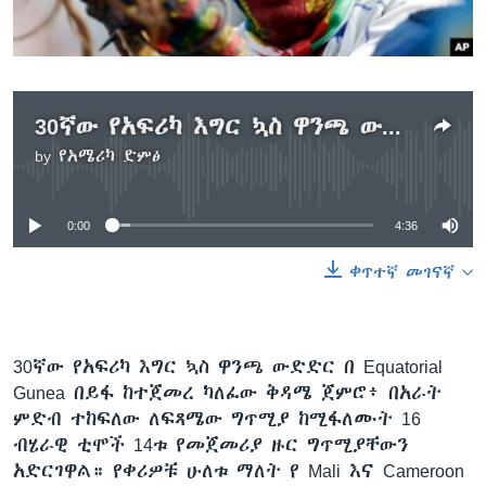
ቋንቋዎች
30ኛው የአፍሪካ እግር ኳስ ዋንጫ ውድድር
by
የአሜሪካ ድምፅ
No media source currently available
0:00
4:36
ቀጥተኛ መገናኛ
30ኛው የአፍሪካ እግር ኳስ ዋንጫ ውድድር በ Equatorial
Gunea በይፋ ከተጀመረ ካለፈው ቅዳሜ ጀምሮ፥ በአራት
ምድብ ተከፍለው ለፍጻሜው ግጥሚያ ከሚፋለሙት 16
ብሄራዊ ቲሞች 14ቱ የመጀመሪያ ዙር ግጥሚያቸውን
አድርገዋል። የቀሪዎቹ ሁለቱ ማለት የ Mali እና Cameroon