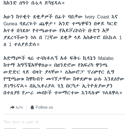
ከአንድ ሰዓት በሗላ ይካሄዳል።
አሁን ከጥቂት ደቂቃዎች በፊት ባበቃው Ivory Coast እና
Gunea ባደረጉት ጨዋታ፥ አንድ ተጫዋቹን በቀይ ካርድ
አጥቶ በጎደሎ የተጫወተው የአይቮሪኮስት ቡድን አቻ
ያደረገችውን ጎል በ 72ኛው ደቂቃ ላይ አስቆጥሮ በእኩል 1
ለ 1 ተለያይቷል።
አድማጮች ዛሬ ተሳክቶልኝ አቶ ፍቅሩ ኪዳኔን Malabo
ከተማ አግኝቼአቸዋለሁ። በዘንድሮው የአፍሪካ ዋንጫ
ውድድር ላይ ብዛት ያላቸው፥ ለአውሮፓ ፕሪምየር ሊግ
የሚጫወቱ ከዋክብት መገኘታቸው ከቀደምቱ ሁሉ እንደለየው
ይነግሩናል። በኢኳቶሪያል ጊኒ በርካታ ኢትዮጵያውያን
በተለያዩ የሥራ መስኮች ተሠማርተው እንዳሉም ገልጸዋል።
አጋሩ
Follow us
This item is part of