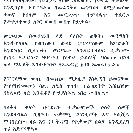
ማስተላለፋቸው፣ በሴኔጋል የሰው ሕይወትን የቀጥፈ ተቃውሞ
እንዲካሄድ አድርጓል። በመፈንቅለ መንግስት በሚታመሰው
ቀጠና የሰላም እና መርጋጋት ተምሳሌት ተደርጋ
የምትታየውን አገር ቀውስ ውስጥ ከቷታል።
ምርጫው በመቃረብ ላይ ባለበት ወቅት፣ መንግስት
እንዲተላለፍ የወሰነውን ውሳኔ ፓርላማውም አጽድቆት
እንደነበር ሲታወቅ፣ ምርጫው እንዳይተላለፍ ሲቃወሙ
የነበሩ የፓርላማ ዓባላትን የፀጥታ ኃይሎች ካሰወጡ በኋላ
ወደ ማጽደቅ እንደተገባም የኤኤፍፒ ዘገባ አመልክቷል።
የፓርላማው ውሳኔ፣ በመጪው ሚያዚያ የስልጣን ዘመናቸው
የሚያከትመውን ሳል፣ አዲስ ተተኪ ፕሬዝደንት እስኪሰየም
በስልጣን ላይ እንዲቆዩ የሚያስችል ነበር ተብሏል።
ባለፉት ቀናት በተደረጉ ተቃውሞዎች ሶስት ሰዎች
እንደተገደሉ ሲዘገብ፣ ተቃዋሚ ፓርቲዎች እና የሲቪል
ማኅበረሰቡ፣ ዛሬ እና ነገ ቅዳሜ የተቃውሞ ሰልፍ እንዲደረግ
ጥሪ አድርገዋል።