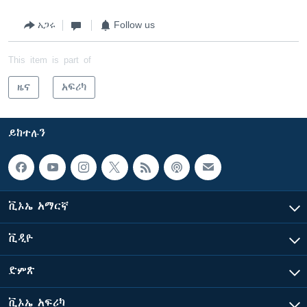
አጋሩ
Follow us
This item is part of
ዜና
አፍሪካ
ይከተሉን
ቪኦኤ አማርኛ
ቪዲዮ
ድምጽ
ቪኦኤ አፍሪካ