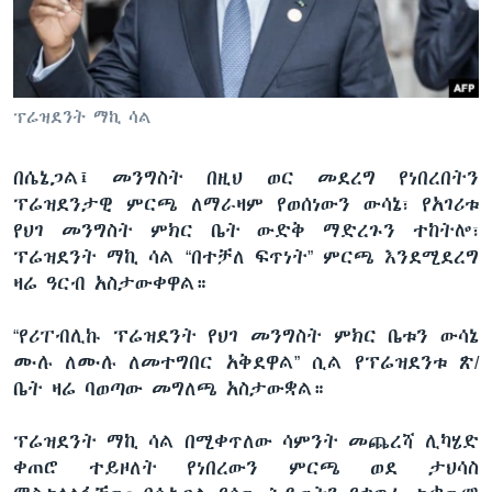
ቋንቋዎች
ፕሬዝደንት ማኪ ሳል
በሴኔጋል፤ መንግስት በዚህ ወር መደረግ የነበረበትን
ፕሬዝደንታዊ ምርጫ ለማራዛም የወሰነውን ውሳኔ፣ የአገሪቱ
የህገ መንግስት ምክር ቤት ውድቅ ማድረጉን ተከትሎ፣
ፕሬዝደንት ማኪ ሳል “በተቻለ ፍጥነት” ምርጫ እንደሚደረግ
ዛሬ ዓርብ አስታውቀዋል።
“የሪፐብሊኩ ፕሬዝደንት የህገ መንግስት ምክር ቤቱን ውሳኔ
ሙሉ ለሙሉ ለመተግበር አቅደዋል” ሲል የፕሬዝደንቱ ጽ/
ቤት ዛሬ ባወጣው መግለጫ አስታውቋል።
ፕሬዝደንት ማኪ ሳል በሚቀጥለው ሳምንት መጨረሻ ሊካሄድ
ቀጠሮ ተይዞለት የነበረውን ምርጫ ወደ ታህሳስ