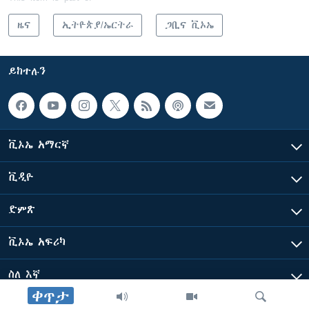
ዜና
ኢትዮጵያ/ኤርትራ
ጋቢና ቪኦኤ
ይከተሉን
ቪኦኤ አማርኛ
ቪዲዮ
ድምጽ
ቪኦኤ አፍሪካ
ስለ እኛ
ቀጥታ