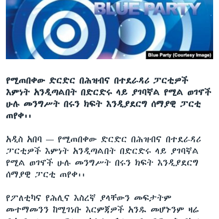
ቋንቋዎች
የሚጠበቀው ድርድር በሕዝብና በተደራዳሪ ፓርቲዎች
እምነት አንዲጣልበት በድርድሩ ላይ ያገባኛል የሚል ወገኖች
ሁሉ መንግሥት በሩን ክፍት እንዲያደርግ ሰማያዊ ፓርቲ
ጠየቀ፡፡
አዲስ አበባ —
የሚጠበቀው ድርድር በሕዝብና በተደራዳሪ
ፓርቲዎች እምነት አንዲጣልበት በድርድሩ ላይ ያገባኛል
የሚል ወገኖች ሁሉ መንግሥት በሩን ክፍት እንዲያደርግ
ሰማያዊ ፓርቲ ጠየቀ፡፡
የፖለቲካና የሕሊና እስረኛ ያላቸውን መፍታትም
መተማመንን ከሚገነቡ እርምጃዎች አንዱ መሆኑንም ዛሬ