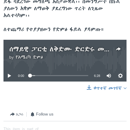
ይፋ ባደረገው መግለጫ አስታውቋል፡፡ በመንግሥት በኩል
ያለውን አቋም ለማወቅ ያደረግነው ጥረት ለጊዜው
አልተሳካም፡፡
ለተጨማሪ የተያያዘውን የድምፅ ፋይል ያዳምጡ።
ሰማይዊ ፓርቲ ለቅድሙ ድርድሩ መንግሥት በሩን ክፍት እንዲያደርግ ጠየቀ
by
የአሜሪካ ድምፅ
No media source currently available
0:00
6:28
ቀጥተኛ መገናኛ
አጋሩ
Follow us
This item is part of