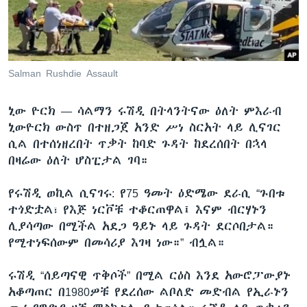
ቋንቋዎች
Salman Rushdie Assault
ኒው ዮርክ —
ሳልማን ሩሽዲ በትላንትናው ዕለት ምእራብ
ኒውዮርክ ውስጥ በተዘጋጀ አንድ ሥነ ስርአት ላይ ሊናገር
ሲል በተሰነዘረበት ጥቃት ከባድ ጉዳት ከደረሰበት በኋላ
በዛሬው ዕለት ሆስፒታል ገባ።
የሩሽዲ ወኪል ሲናገሩ: የ75 ዓመት ዕድሜው ደራሲ “ጉበቱ
ተጎድቷል፣ የእጅ ነርቮቹ ተቆርጠዋል፤ እናም ብርሃኑን
ሊያሳጣው በሚችል አደጋ ዓይኑ ላይ ጉዳት ደርሶበታል።
የሚተነፍሰውም በመሳሪያ እገዛ ነው።” ብሏል።
ሩሽዲ “ሰይጣናዊ ጥቅሶች” በሚል ርዕስ እንደ አውሮፓውያኑ
አቆጣጠር በ1980ዎቹ የደረሰው ልቦለድ መድብል የኢራኑን