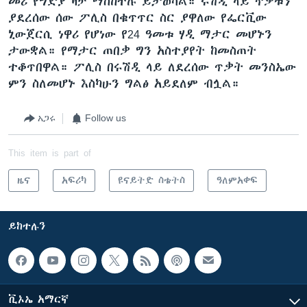
መሪ የግድያ ዛቻ ማስከተሉ ይታወሳል። ሩሽዲ ላይ ጥቃቱን
ያደረሰው ሰው ፖሊስ በቁጥጥር ስር ያዋለው የፌርቪው
ኒውጀርሲ ነዋሪ የሆነው የ24 ዓመቱ ሃዲ ማታር መሆኑን
ታውቋል። የማታር ጠበቃ ግን አስተያየት ከመስጠት
ተቆጥበዋል። ፖሊስ በሩሽዲ ላይ ለደረሰው ጥቃት መንስኤው
ምን ስለመሆኑ እስካሁን ግልፅ አይደለም ብሏል።
አጋሩ
Follow us
This item is part of
ዜና
አፍሪካ
ዩናይትድ ስቴትስ
ዓለምአቀፍ
ይከተሉን
ቪኦኤ አማርኛ