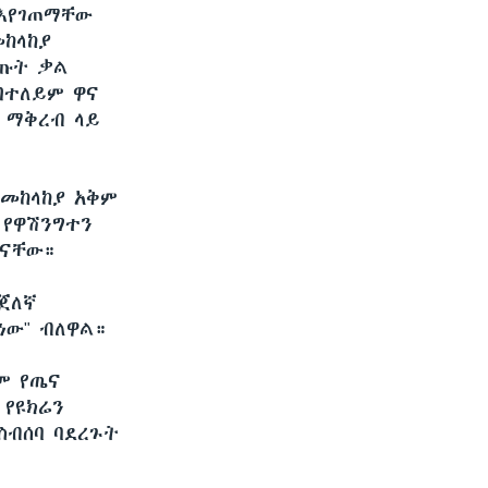
 እየገጠማቸው
ከላከያ
ሰጡት ቃል
በተለይም ዋና
 ማቅረብ ላይ
የመከላከያ አቅም
 የዋሽንግተን
 ናቸው።
ጀለኛ
ነው" ብለዋል።
ም የጤና
 የዩክሬን
ስብሰባ ባደረጉት