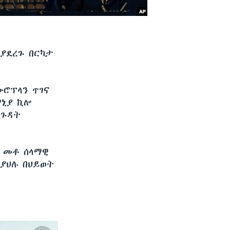
ያደረጉ በርካታ
ውሮፕላን ጥገና
ማኒያ ኪሎ
 ጉዳት
 መቶ ሰላማዊ
ያህሉ በህይወት
ች