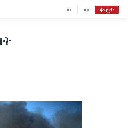
ቀጥታ
ጋቢና ቪኦኤ
TVMC09
ዛት
ዐርብ፡-ጋቢና VOA
Gabina VOA