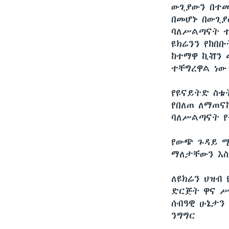
ውጊያውን በተመ
በመሆኑ በውጊያ
ባለሥልጣናት ተ
ዩክሬንን የከበ
ከተማዋ ኪቭን 
ተቸግረዋል ነው
የዩናይትድ ስቴ
የበለጠ ለማጠና
ባለሥልጣናት የ
የውጭ ጉዳይ ሚ
ማለታቸውን እስ
ለዩክሬን ህዝብ
ድርጅት ዋና ሥ
ሰብዓዊ ሁኔታን
ንግግር