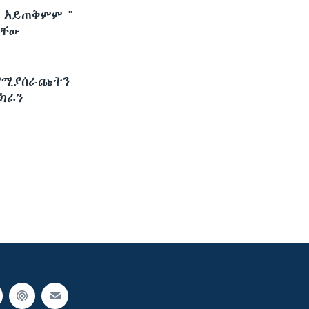
 አይጠቅምም "
ታቸው
 የሚያሰራጩትን
ክሬን