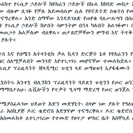
ለከተ የሩሲያ ኃይሎች ከዩክሬን ኃይሎች በኩል ከከባድ መከታ
ው ብዙም ሊገፉ የቻሉ አይመስልም ሲሉ የዩናይትድ ስቴትስ የመ
ናግረዋል። አንድ ስማቸው እንዳይገለጽ የጠየቁ ባለሥልጣን በ
ቡት የሩሲያ ኃይሎች ከሦስት ሳምንትም በኋላ ካሉበት አልገፉም፤ 
መጠጋት አልቻሉም ብለዋል። ወታደሮቻቸውን ምግብ እና ትጥቅ
 ያሉት።
ትስ እና የሰሜን አትላንቲክ ቃል ኪዳን ድርጅት ኔቶ የዩክሬንን 
ከር ስለሚቻልበት መንገድ እየተነጋገሩ መሆናቸው ተመልክቷል።
ሩሲያ ፕሬዚዳንት ቭላዲሚር ፑቲን ላይ ውግዘቱን እያፋፋሙት
ኒስትሩ አንተኒ ብሊንከን ፕሬዚዳንት ባይደን ፑቲንን የጦር ወን
ማማበታለሁ፣ ሲቪሎችን የጥቃት ዒላማ ማድረግ የጦር ወንጀል 
 የሜያስፈልገው ህይወት አድን መድሃኒት፣ ሰላም ነው ያሉት የዓለ
ራ አስኪያጅ ዶ/ር ቴድሮስ አድሃኖም ተናግረዋል። ዶ/ር ቴድሮስ
 አስመልክቶ ለተነጋገረው የተመድ የፀጥታ ምክር ቤት አስቸኳይ 