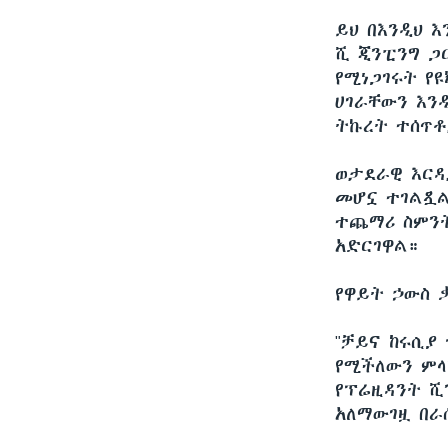
ይህ በእንዲህ 
ሺ ጂንፒንግ ጋ
የሚነጋገሩት የ
ሀገራቸውን እን
ትኩረት ተሰጥ
ወታደራዊ እርዳ
መሆኗ ተገልጿል
ተጨማሪ ስምንት
አድርገዋል።
የዋይት ኃውስ 
"ቻይና ከሩሲያ
የሚችለውን ምላ
የፕሬዚዳንት ሺ
አለማውገዟ በራ