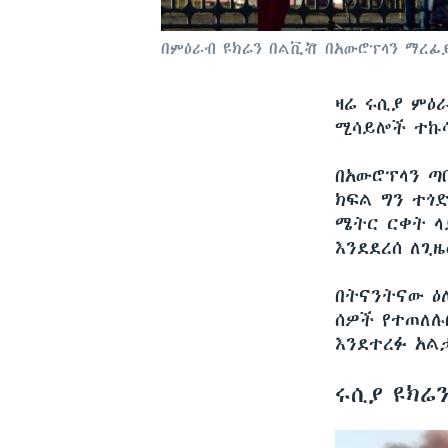
በምዕራብ ዩክሬን በልቪቭ በአውሮፕላን ማረፊያ
ዛሬ ሩሲያ ምዕ
ሚሳይሎች ተኩ
በአውሮፕላን ጣ
ክፍል ግን ተጎ
ሜትር ርቀት ላ
እንደደረሰ ለጊ
በትናንትናው ዕ
ሰዎች የተጠለሉ
እንደተረፉ አል
ሩሲያ ዩክሬ