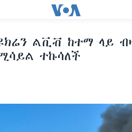
ዩክሬን ልቪቭ ከተማ ላይ ብ
ሚሳይል ተኩሳለች