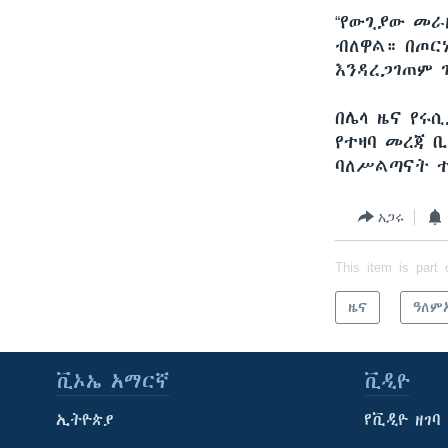
“የውጊያው መራ
ብለዋል። በጦር
እንዳረጋገጠም 
በሌላ ዜና የሩ
የተዛባ መረጃ 
ባለሥልጣናት ተ
አጋሩ
This item is part 
ዜና
ዓለም
ቪኦኤ አማርኛ
ቪዲዮ
ኢትዮጵያ
የቪዲዮ ዘገባ