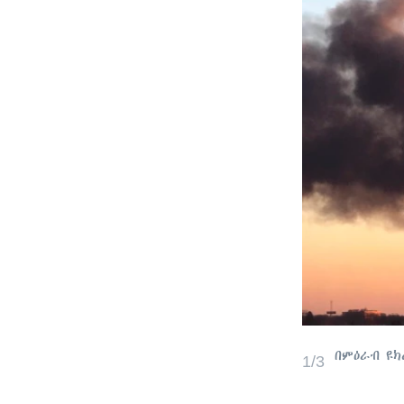
በምዕራብ ዩ
1/3