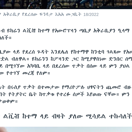
 አቅራቢያ የደረሰው ፍንዳታ እአአ መጋቢት 18/2022
ራብ ዩክሬን ልቪቭ ከተማ የአውሮፕላን ጣቢያ አቅራቢያን ዒላማ 
ሳለች።
ቢያው ላይ የደረሰ ጉዳት እንደሌለ የከተማዋ ከንቲባ ገልጸው የአ
ድቷል ብለዋል። ዩክሬንን ከፖላንድ ጋር ከሚያዋስነው ድንበር ሰ
ይ በሚገኘው አካባቢ ላይ በደረሰው ጥቃት በሰው ላይ ምን ያህል
ዜው የተገኘ መረጃ የለም።
ለት በሩስያ ጥቃት በተመታው የማሪዮፖሉ ህፃናትን ጨመሮ ብዙ
በት የትያትር ቤት ከጥቃቱ የተረፉ ሰዎች እየወጡ ናቸው። ምን 
ታወቀም።
ን ልቪቭ ከተማ ላይ ብዛት ያለው ሚሳይል ተኩሳለ