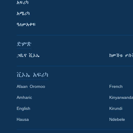
አፍሪካ
አሜሪካ
ዓለምአቀፍ
ድምጽ
ጋቢና ቪኦኤ
ከምሽቱ ሦስ
ቪኦኤ አፍሪካ
Afaan Oromoo
French
Amharic
Kinyarwand
English
Kirundi
Learning English
Hausa
Ndebele
ይከተሉን