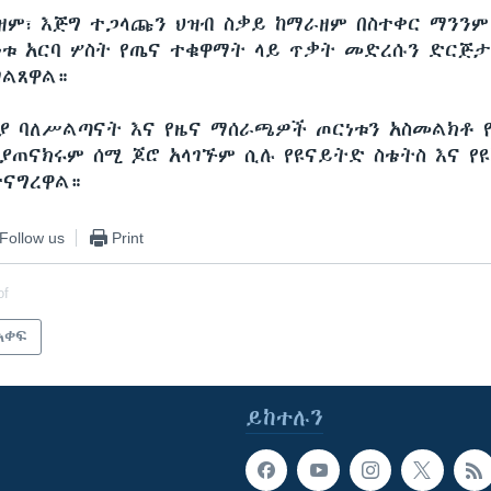
ዘም፣ እጅግ ተጋላጩን ህዝብ ስቃይ ከማራዘም በስተቀር ማንንም
ነቱ አርባ ሦስት የጤና ተቁዋማት ላይ ጥቃት መድረሱን ድርጅ
ገልጸዋል።
ሲያ ባለሥልጣናት እና የዜና ማሰራጫዎች ጦርነቱን አስመልክቶ
ቢያጠናክሩም ሰሚ ጆሮ አላገኙም ሲሉ የዩናይትድ ስቴትስ እና የዩ
ናግረዋል።
Follow us
Print
of
አቀፍ
ይከተሉን