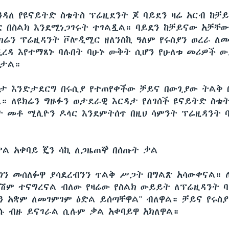
እንዳለ የዩናይትድ ስቴትስ ፕሬዚደንት ጆ ባይደን ዛሬ አርብ ከቻ
ር በስልክ እንደሚነጋገሩት ተገልጿል። ባይደን ከቻይናው አቻቸው
ዩክሬን ፕሬዚዳንት ቮሎዲሚር ዘለንስኪ ዓለም የሩስያን ወረራ ለ
ዲረዳ እየተማጸኑ ባሉበት ባሁኑ ውቅት ሲሆን የሁለቱ መሪዎች 
ቶታል።
ታ እንድታደርግ በሩሲያ የተጠየቀችው ቻይና በውጊያው ትልቅ 
። ለዩክሬን ግዙፉን ወታደራዊ እርዳታ የለገሰች ዩናይትድ ስቴት
 መቶ ሚሊዮን ዶላር እንደምትሰጥ በዚህ ሳምንት ፕሬዚዳንት 
ቃል አቀባይ ጄን ሳኪ ለጋዜጠኞ በሰጡት ቃል
 ጎን መሰለፉዋ ያሳደረብንን ጥልቅ ሥጋት በግልጽ አሳውቀናል። 
ሽም ተናግረናል ብለው የዛሬው የስልክ ውይይት ለፕሬዚዳንት 
ን አቋም ለመገምገም ዕድል ይሰጣቸዋል" ብለዋል። ቻይና የሩስያ
ሱ ብዙ ይናገራል ሲሉም ቃል አቀባይዋ አክለዋል።