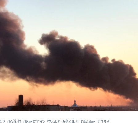
ክሬን በልቪቭ በአውሮፕላን ማረፊያ አቅራቢያ የደረሰው ፍንዳታ